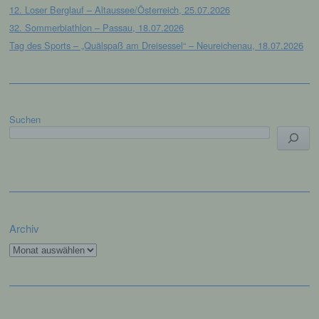
juristische Person, Behörde, Einrichtung
12. Loser Berglauf – Altaussee/Österreich, 25.07.2026
oder andere Stelle, die allein oder
32. Sommerbiathlon – Passau, 18.07.2026
gemeinsam mit anderen über die Zwecke
Tag des Sports – „Quälspaß am Dreisessel“ – Neureichenau, 18.07.2026
und Mittel der Verarbeitung von
personenbezogenen Daten entscheidet.
Sind die Zwecke und Mittel dieser
Verarbeitung durch das Unionsrecht oder
das Recht der Mitgliedstaaten vorgegeben,
so kann der Verantwortliche
Suchen
beziehungsweise können die bestimmten
Kriterien seiner Benennung nach dem
Unionsrecht oder dem Recht der
Mitgliedstaaten vorgesehen werden.
h) Auftragsverarbeiter
Archiv
Auftragsverarbeiter ist eine natürliche oder
Archiv
juristische Person, Behörde, Einrichtung
oder andere Stelle, die personenbezogene
Daten im Auftrag des Verantwortlichen
verarbeitet.