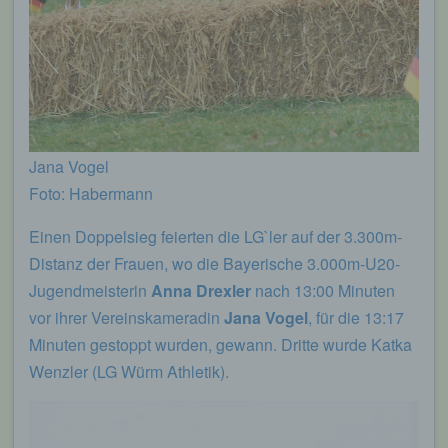
Jana Vogel
Foto: Habermann
Einen Doppelsieg feierten die LG`ler auf der 3.300m-
Distanz der Frauen, wo die Bayerische 3.000m-U20-
Jugendmeisterin
Anna Drexler
nach 13:00 Minuten
vor ihrer Vereinskameradin
Jana Vogel
, für die 13:17
Minuten gestoppt wurden, gewann. Dritte wurde Katka
Wenzler (LG Würm Athletik).