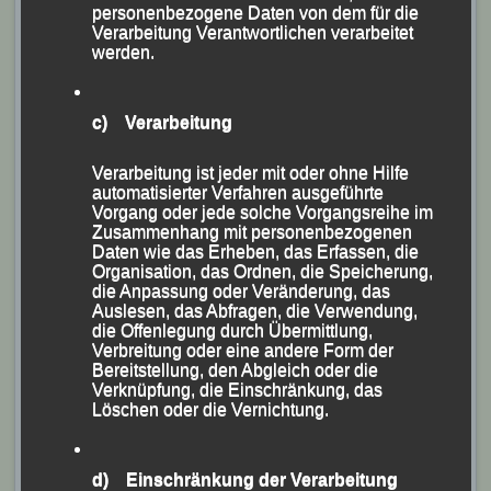
personenbezogene Daten von dem für die
Verarbeitung Verantwortlichen verarbeitet
werden.
c) Verarbeitung
Verarbeitung ist jeder mit oder ohne Hilfe
automatisierter Verfahren ausgeführte
Vorgang oder jede solche Vorgangsreihe im
Zusammenhang mit personenbezogenen
Daten wie das Erheben, das Erfassen, die
Organisation, das Ordnen, die Speicherung,
Lisa Fuchs Fünfte im Top-Lauf der Damen
die Anpassung oder Veränderung, das
Auslesen, das Abfragen, die Verwendung,
Im sog. Top-Lauf, bei dem 6.600m bzw. sechs Runden
die Offenlegung durch Übermittlung,
Verbreitung oder eine andere Form der
zu absolvieren waren, lieferten
Eva Schultz
und
Lisa
Bereitstellung, den Abgleich oder die
Fuchs
ein äußerst couragiertes Rennen ab und
Verknüpfung, die Einschränkung, das
Löschen oder die Vernichtung.
belegten hinter der Lokalmatadorin, der Triathlon-
Mitteldistanz-Weltmeisterin Daniela Kleiser (TSV
Grünwald), der Slowakin Elena Duskova (Dukla
d) Einschränkung der Verarbeitung