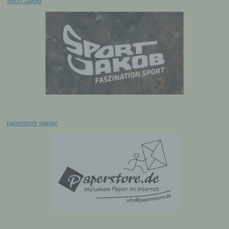
Sport Jakob
Verantwortlicher im Sinne der Datenschutz-
Grundverordnung, sonstiger in den Mitgliedstaaten
der Europäischen Union geltenden
Datenschutzgesetze und anderer Bestimmungen
mit datenschutzrechtlichem Charakter ist die:
Leichtathletik Gemeinschaft Passau
Siegfried Kapfer
Göttweiger Str. 45
94032 Passau
paperstore papier
Deutschland
E-Mail: info@lgpassau.de
Cookies / SessionStorage / LocalStorage
Die Internetseiten verwenden teilweise so
genannte Cookies, LocalStorage und
SessionStorage. Dies dient dazu, unser Angebot
nutzerfreundlicher, effektiver und sicherer zu