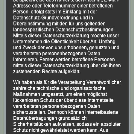
Adresse oder Telefonnummer einer betroffenen
Person, erfolgt stets im Einklang mit der
Datenschutz-Grundverordnung und in
Übereinstimmung mit den für uns geltenden
landesspezifischen Datenschutzbestimmungen.
Mittels dieser Datenschutzerklärung möchte unser
Unternehmen die Öffentlichkeit über Art, Umfang
und Zweck der von uns erhobenen, genutzten und
Markus Weinert Vierter bei den Männern
verarbeiteten personenbezogenen Daten
informieren. Ferner werden betroffene Personen
Bei den Männern lief
Markus Weinert
nach 12:12
mittels dieser Datenschutzerklärung über die ihnen
zustehenden Rechte aufgeklärt.
Minuten hinter Alexander Häberle (Laufsport Saukel),
Ethan Langselius (LG Stadtwerke München) und Lukas
Wir haben als für die Verarbeitung Verantwortlicher
Bergmann (LG Würm Athletik) als ausgezeichneter
zahlreiche technische und organisatorische
Maßnahmen umgesetzt, um einen möglichst
Vierter über die Ziellinie.
lückenlosen Schutz der über diese Internetseite
verarbeiteten personenbezogenen Daten
sicherzustellen. Dennoch können Internetbasierte
Datenübertragungen grundsätzlich
Sicherheitslücken aufweisen, sodass ein absoluter
Schutz nicht gewährleistet werden kann. Aus