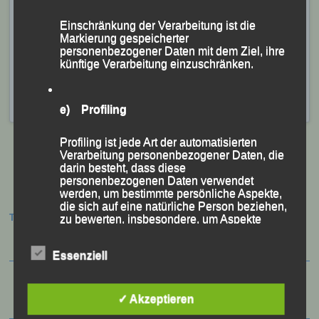
Banska Bystrica) und der Tschechin Tereza Novotna
(AK Olymp Brno) mit 26:07 bzw. 26:31 Minuten die
Einschränkung der Verarbeitung ist die
Markierung gespeicherter
Plätze Vier und Fünf.
personenbezogener Daten mit dem Ziel, ihre
künftige Verarbeitung einzuschränken.
Veröffentlicht
in
Aktuelles
,
Archiv 2021
|
Markiert mit
Anna
Drexler
,
Eva Schultz
,
Jana Vogel
,
Lisa Fuchs
,
Markus
Weinert
,
München
,
Olympia - Alm - Crosslauf
e) Profiling
Profiling ist jede Art der automatisierten
Verarbeitung personenbezogener Daten, die
darin besteht, dass diese
personenbezogenen Daten verwendet
Beitragsnavigation
werden, um bestimmte persönliche Aspekte,
die sich auf eine natürliche Person beziehen,
Termine:
zu bewerten, insbesondere, um Aspekte
bezüglich Arbeitsleistung, wirtschaftlicher
Lage, Gesundheit, persönlicher Vorlieben,
Essenziell
Interessen, Zuverlässigkeit, Verhalten,
Aufenthaltsort oder Ortswechsel dieser
natürlichen Person zu analysieren oder
vorherzusagen.
✓ Akzeptieren