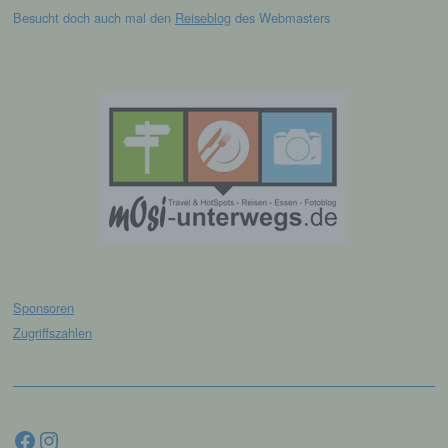
machen. Local Storage und SessionStorage ist
Besucht doch auch mal den
Reiseblog
des Webmasters
eine Technologie, mit welcher ihr Browser Daten
auf Ihrem Computer oder mobilen Gerät
abspeichert. Cookies sind Textdateien, welche
über einen Internetbrowser auf einem
Computersystem abgelegt und gespeichert
werden. Sie können die Verwendung von Cookies,
LocalStorage und SessionStorage durch
entsprechende Einstellung in Ihrem Browser
verhindern.
Zahlreiche Internetseiten und Server verwenden
Cookies. Viele Cookies enthalten eine sogenannte
Cookie-ID. Eine Cookie-ID ist eine eindeutige
Kennung des Cookies. Sie besteht aus einer
Zeichenfolge, durch welche Internetseiten und
Sponsoren
Server dem konkreten Internetbrowser zugeordnet
Zugriffszahlen
werden können, in dem das Cookie gespeichert
wurde. Dies ermöglicht es den besuchten
Internetseiten und Servern, den individuellen
Browser der betroffenen Person von anderen
Internetbrowsern, die andere Cookies enthalten,
Facebook
Instagram
zu unterscheiden. Ein bestimmter Internetbrowser