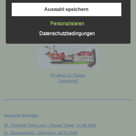
Auswahl speichern
f) Pseudonymisierung
Personalisieren
Pseudonymisierung ist die Verarbeitung
personenbezogener Daten in einer Weise,
Datenschutzbedingungen
auf welche die personenbezogenen Daten
ohne Hinzuziehung zusätzlicher
Informationen nicht mehr einer spezifischen
betroffenen Person zugeordnet werden
können, sofern diese zusätzlichen
Informationen gesondert aufbewahrt werden
und technischen und organisatorischen
Maßnahmen unterliegen, die gewährleisten,
50 Jahre LG Passau
dass die personenbezogenen Daten nicht
Festzschrift
einer identifizierten oder identifizierbaren
natürlichen Person zugewiesen werden.
g) Verantwortlicher oder für die
Verarbeitung Verantwortlicher
Neueste Beiträge
20. Goldener Steig-Lauf – Stozec/Tusset, 01.08.2026
Verantwortlicher oder für die Verarbeitung
61. Bergsportfest – Ortenburg, 26.07.2026
Verantwortlicher ist die natürliche oder