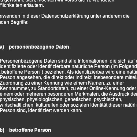
n
lgpassau
flichkeiten erläutern.
erwenden in dieser Datenschutzerklärung unter anderem die
nden Begriffe:
agern stand am 30. April 2017 eine erste
s „Sportfestes im Frühling“ in Passau, auf dem
a) personenbezogene Daten
Personenbezogene Daten sind alle Informationen, die sich auf 
identifizierte oder identifizierbare natürliche Person (im Folgen
„betroffene Person") beziehen. Als identifizierbar wird eine natü
Person angesehen, die direkt oder indirekt, insbesondere mittel
Zuordnung zu einer Kennung wie einem Namen, zu einer
Kennnummer, zu Standortdaten, zu einer Online-Kennung oder
einem oder mehreren besonderen Merkmalen, die Ausdruck de
physischen, physiologischen, genetischen, psychischen,
wirtschaftlichen, kulturellen oder sozialen Identität dieser natür
Person sind, identifiziert werden kann.
b) betroffene Person