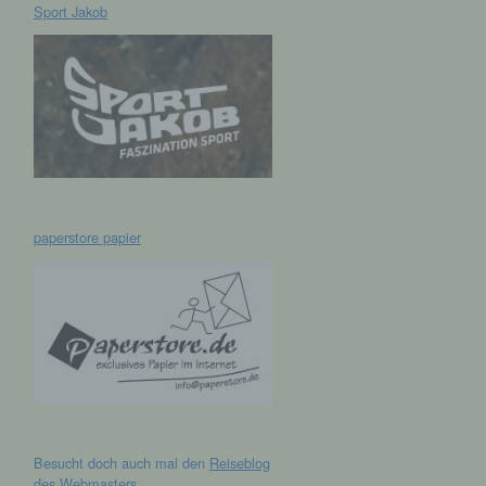
Sport Jakob
hen,
ng,
essen,
ser
paperstore papier
aten
e
fern
n und
Besucht doch auch mal den
Reiseblog
e
des Webmasters