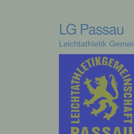
LG Passau
Leichtathletik Geme