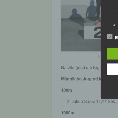
E
Anna Drexler,
Nachfolgend die Ergebnisse d
Männliche Jugend M 14
100m
Jakob Saam 14,77 Sek.;
1000m