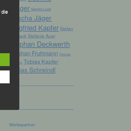
Prager
Samira Luck
 die
Sascha Jäger
Siegfried Kapfer
Stefan
Biersack
Stefanie Auer
Stephan Deckwerth
hren
Stephan Fruhmann
Thomas
Tobias Kapfer
en,
Kopfinger
die
Tobias Schreindl
oder
tung.
er
ung
Werbepartner