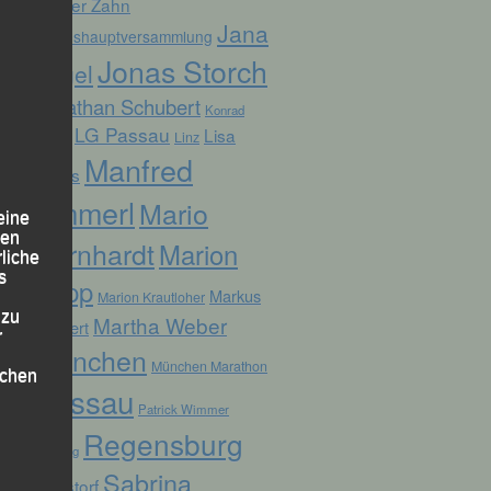
Günter Zahn
Jana
Jahreshauptversammlung
Jonas Storch
Vogel
Jonathan Schubert
Konrad
LG Passau
Lisa
Linz
Kufner
Manfred
Fuchs
Ammerl
Mario
eine
den
Bernhardt
Marion
rliche
s
Kopp
Markus
Marion Krautloher
 zu
Martha Weber
Weinert
r
München
München Marathon
lichen
Passau
Patrick Wimmer
Regensburg
Pocking
Sabrina
Ruhstorf