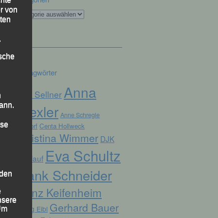
r von
Kategorien
ten
.
ische
Schlagwörter
Anna
Alex Sellner
n
ann.
Drexler
Anne Schregle
ise
Arnstorf
Centa Hollweck
Christina Wimmer
DJK
Eva Schultz
Domlauf
Frank Schneider
 den
Franz Keifenheim
e
nsere
Gerhard Bauer
Georg Eibl
 Um