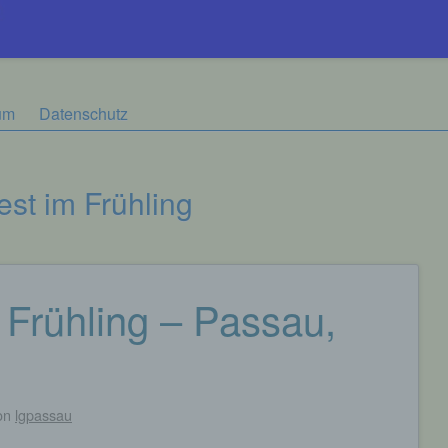
um
Datenschutz
est im Frühling
 Frühling – Passau,
on
lgpassau