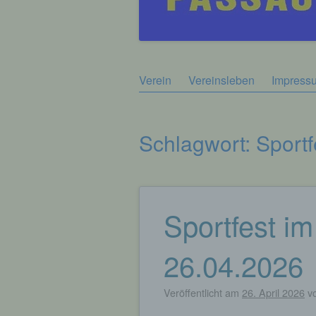
Zum
Verein
Vereinsleben
Impress
Hauptmenü
Inhalt
springen
Schlagwort:
Sportf
Sportfest im
Beitragsnavigation
26.04.2026
Veröffentlicht am
26. April 2026
v