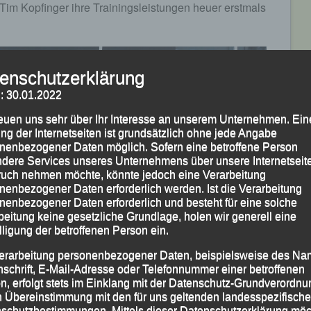
 Tim Kopfinger ihre Trainingsleistungen heuer erstmals
enschutzerklärung
: 30.01.2022
reuen uns sehr über Ihr Interesse an unserem Unternehmen. Ein
ng der Internetseiten ist grundsätzlich ohne jede Angabe
nenbezogener Daten möglich. Sofern eine betroffene Person
dere Services unseres Unternehmens über unsere Internetseite
uch nehmen möchte, könnte jedoch eine Verarbeitung
nenbezogener Daten erforderlich werden. Ist die Verarbeitung
nenbezogener Daten erforderlich und besteht für eine solche
beitung keine gesetzliche Grundlage, holen wir generell eine
lligung der betroffenen Person ein.
erarbeitung personenbezogener Daten, beispielsweise des Na
nschrift, E-Mail-Adresse oder Telefonnummer einer betroffenen
n, erfolgt stets im Einklang mit der Datenschutz-Grundverordnu
n Übereinstimmung mit den für uns geltenden landesspezifisch
feln (MJ U 20 und MJ U18) am Start. Während die
schutzbestimmungen. Mittels dieser Datenschutzerklärung mö