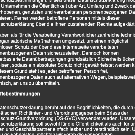
iem, Vincent Engelmann, Tim Zauner und Florentin
 Unternehmen die Öffentlichkeit über Art, Umfang und Zweck de
rhobenen, genutzten und verarbeiteten personenbezogenen Da
chselfehlers leider disqualifiziert werden musste,
mieren. Ferner werden betroffene Personen mittels dieser
ias Lohschmidt, Moritz Storch, Niklas Brandl und
schutzerklärung über die ihnen zustehenden Rechte aufgeklärt
ekunden.
aben als für die Verarbeitung Verantwortlicher zahlreiche techn
rganisatorische Maßnahmen umgesetzt, um einen möglichst
ps://ladv.de/ergebnis/datei/98696
abrufbar.
nlosen Schutz der über diese Internetseite verarbeiteten
nenbezogenen Daten sicherzustellen. Dennoch können
netbasierte Datenübertragungen grundsätzlich Sicherheitslücke
 2026
|
Markiert mit
Passau
,
Sportfest im Frühling
isen, sodass ein absoluter Schutz nicht gewährleistet werden k
iesem Grund steht es jeder betroffenen Person frei,
nenbezogene Daten auch auf alternativen Wegen, beispielswe
onisch, an uns zu übermitteln.
iffsbestimmungen
m Frühling“ Passau,
atenschutzerklärung beruht auf den Begrifflichkeiten, die durch
äischen Richtlinien- und Verordnungsgeber beim Erlass der
schutz-Grundverordnung (DS-GVO) verwendet wurden. Unser
17
schutzerklärung soll sowohl für die Öffentlichkeit als auch für u
n und Geschäftspartner einfach lesbar und verständlich sein.
zu gewährleisten, möchten wir vorab die verwendeten