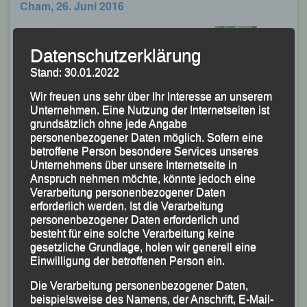
Cham, 26. Juni 2016
Datenschutzerklärung
Stand: 30.01.2022
Wir freuen uns sehr über Ihr Interesse an unserem
Unternehmen. Eine Nutzung der Internetseiten ist
grundsätzlich ohne jede Angabe
personenbezogener Daten möglich. Sofern eine
betroffene Person besondere Services unseres
Unternehmens über unsere Internetseite in
Anspruch nehmen möchte, könnte jedoch eine
Verarbeitung personenbezogener Daten
erforderlich werden. Ist die Verarbeitung
personenbezogener Daten erforderlich und
besteht für eine solche Verarbeitung keine
gesetzliche Grundlage, holen wir generell eine
Einwilligung der betroffenen Person ein.
(KS.) Mit 578 Sportlerinnen und Sportlern, u.a. mit
Die Verarbeitung personenbezogener Daten,
dabei
Barbara Junker
von der Leichtathletik
beispielsweise des Namens, der Anschrift, E-Mail-