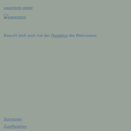
oder andere Stelle, die allein oder
paperstore papier
gemeinsam mit anderen über die Zwecke
und Mittel der Verarbeitung von
personenbezogenen Daten entscheidet.
Sind die Zwecke und Mittel dieser
Verarbeitung durch das Unionsrecht oder
Besucht doch auch mal den
Reiseblog
des Webmasters
das Recht der Mitgliedstaaten vorgegeben,
so kann der Verantwortliche
beziehungsweise können die bestimmten
Kriterien seiner Benennung nach dem
Unionsrecht oder dem Recht der
Mitgliedstaaten vorgesehen werden.
h) Auftragsverarbeiter
Auftragsverarbeiter ist eine natürliche oder
juristische Person, Behörde, Einrichtung
oder andere Stelle, die personenbezogene
Daten im Auftrag des Verantwortlichen
verarbeitet.
Sponsoren
Zugriffszahlen