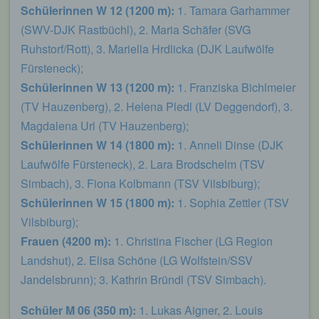
genutzten Internetbrowsers verhindern und damit
Schülerinnen W 12 (1200 m):
1. Tamara Garhammer
der Setzung von Cookies dauerhaft
(SWV-DJK Rastbüchl), 2. Maria Schäfer (SVG
widersprechen. Ferner können bereits gesetzte
Ruhstorf/Rott), 3. Mariella Hrdlicka (DJK Laufwölfe
Cookies jederzeit über einen Internetbrowser oder
andere Softwareprogramme gelöscht werden. Dies
Fürsteneck);
ist in allen gängigen Internetbrowsern möglich.
Schülerinnen W 13 (1200 m):
1. Franziska Bichlmeier
Deaktiviert die betroffene Person die Setzung von
(TV Hauzenberg), 2. Helena Pledl (LV Deggendorf), 3.
Cookies in dem genutzten Internetbrowser, sind
unter Umständen nicht alle Funktionen unserer
Magdalena Url (TV Hauzenberg);
Internetseite vollumfänglich nutzbar.
Schülerinnen W 14 (1800 m):
1. Anneli Dinse (DJK
Erfassung von allgemeinen Daten und
Laufwölfe Fürsteneck), 2. Lara Brodschelm (TSV
Informationen
Simbach), 3. Fiona Kolbmann (TSV Vilsbiburg);
Schülerinnen W 15 (1800 m):
1. Sophia Zettler (TSV
Die Internetseite erfasst mit jedem Aufruf der
Internetseite durch eine betroffene Person oder ein
Vilsbiburg);
automatisiertes System eine Reihe von
Frauen (4200 m):
1. Christina Fischer (LG Region
allgemeinen Daten und Informationen. Diese
allgemeinen Daten und Informationen werden in
Landshut), 2. Elisa Schöne (LG Wolfstein/SSV
den Logfiles des Servers gespeichert. Erfasst
Jandelsbrunn); 3. Kathrin Bründl (TSV Simbach).
werden können die (1) verwendeten Browsertypen
und Versionen, (2) das vom zugreifenden System
Schüler M 06 (350 m):
1. Lukas Aigner, 2. Louis
verwendete Betriebssystem, (3) die Internetseite,