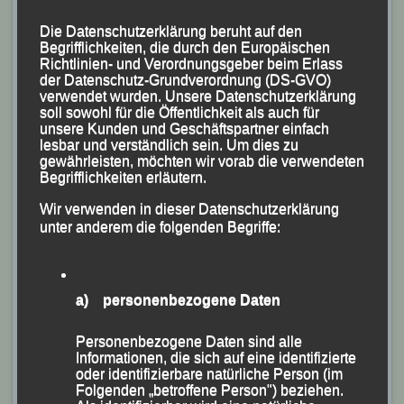
AK M U 18 (2400 m):
1. Anton Schmidmaier (LAC
Passau), 2. Tobias Rahn (SVG Ruhstorf), 3. Niklas
Die Datenschutzerklärung beruht auf den
Begrifflichkeiten, die durch den Europäischen
Brandl (LG Passau);
Richtlinien- und Verordnungsgeber beim Erlass
Männer (2400 m):
1. Julian Huber (LAC Passau),
der Datenschutz-Grundverordnung (DS-GVO)
verwendet wurden. Unsere Datenschutzerklärung
2. Thomas Reuter, 3. Michael Westerhoff (Business
soll sowohl für die Öffentlichkeit als auch für
Consulting);
unsere Kunden und Geschäftspartner einfach
lesbar und verständlich sein. Um dies zu
Männer (6000 m):
1. Christoph Friedl, 2. Jonathan
gewährleisten, möchten wir vorab die verwendeten
Schubert (beide LG Passau), 3. Krystof Zwierz (LG
Begrifflichkeiten erläutern.
Wolfstein).
Wir verwenden in dieser Datenschutzerklärung
unter anderem die folgenden Begriffe:
a) personenbezogene Daten
Personenbezogene Daten sind alle
Informationen, die sich auf eine identifizierte
oder identifizierbare natürliche Person (im
Folgenden „betroffene Person") beziehen.