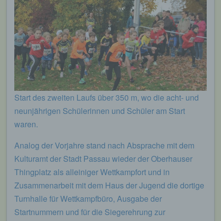
Start des zweiten Laufs über 350 m, wo die acht- und
neunjährigen Schülerinnen und Schüler am Start
waren.
Analog der Vorjahre stand nach Absprache mit dem
Kulturamt der Stadt Passau wieder der Oberhauser
Thingplatz als alleiniger Wettkampfort und in
Zusammenarbeit mit dem Haus der Jugend die dortige
Turnhalle für Wettkampfbüro, Ausgabe der
Startnummern und für die Siegerehrung zur