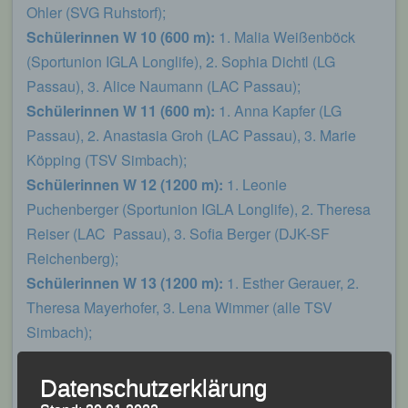
Ohler (SVG Ruhstorf);
Schülerinnen W 10 (600 m):
1. Malia Weißenböck
(Sportunion IGLA Longlife), 2. Sophia Dichtl (LG
Passau), 3. Alice Naumann (LAC Passau);
Schülerinnen W 11 (600 m):
1. Anna Kapfer (LG
Passau), 2. Anastasia Groh (LAC Passau), 3. Marie
Köpping (TSV Simbach);
Schülerinnen W 12 (1200 m):
1. Leonie
Puchenberger (Sportunion IGLA Longlife), 2. Theresa
Reiser (LAC Passau), 3. Sofia Berger (DJK-SF
Reichenberg);
Schülerinnen W 13 (1200 m):
1. Esther Gerauer, 2.
Theresa Mayerhofer, 3. Lena Wimmer (alle TSV
Simbach);
Schülerinnen W 14 (1800 m):
1. Leonie Weißenböck
(Sportunion IGLA Longlife), 2. Helena Pledl (LV
Datenschutzerklärung
Deggendorf), 3. Lea Krause (TSV Simbach);