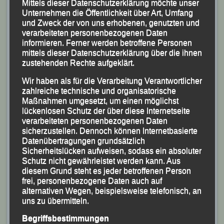
Mittels dieser Datenschutzerklärung möchte unser
2. Benedikt Fageth (TSV Simbach), 3. Philipp
Unternehmen die Öffentlichkeit über Art, Umfang
und Zweck der von uns erhobenen, genutzten und
Botschafter (DJK-Eintracht Passau-Skiabteilung);
verarbeiteten personenbezogenen Daten
Schüler M 11 (600 m):
1. Vincent Rieger, 2. Kilian
informieren. Ferner werden betroffene Personen
Reisinger (Beide SVG Ruhstorf), 3. Julius Dinse (DJK
mittels dieser Datenschutzerklärung über die ihnen
zustehenden Rechte aufgeklärt.
Laufwölfe Fürsteneck);
Schüler M 12 (1200 m):
1. Josef Grabmeier (LG
Wir haben als für die Verarbeitung Verantwortlicher
zahlreiche technische und organisatorische
Wolfstein), 2. Jonas Probst, Konstantin Lemmerich
Maßnahmen umgesetzt, um einen möglichst
(beide LG Passau);
lückenlosen Schutz der über diese Internetseite
Schüler M 13 (1200 m):
1. Tristan Mann (SVG
verarbeiteten personenbezogenen Daten
sicherzustellen. Dennoch können Internetbasierte
Ruhstorf);
Datenübertragungen grundsätzlich
Schüler M 14 (1800 m):
1. Moritz Brandl, 2. Valentin
Sicherheitslücken aufweisen, sodass ein absoluter
Baier (beide LG Passau), 3. Philipp Rieger (SVG
Schutz nicht gewährleistet werden kann. Aus
diesem Grund steht es jeder betroffenen Person
Ruhstorf);
frei, personenbezogene Daten auch auf
Schüler M 15 (1800 m):
1. Julian Hartmann (LAC
alternativen Wegen, beispielsweise telefonisch, an
Passau), 2. Jakob Wiesbeck (LVR Geiselhöring),
uns zu übermitteln.
3. Filip Strebak (SV Pocking Leichtathletik);
Begriffsbestimmungen