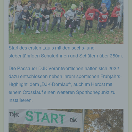
Start des ersten Laufs mit den sechs- und
siebenjährigen Schülerinnen und Schülern über 350m.
Die Passauer DJK-Verantwortlichen hatten sich 2022
dazu entschlossen neben ihrem sportlichen Frühjahrs-
Highlight, dem „DJK-Domlauf“, auch im Herbst mit
einem Crosslauf einen weiteren Sporthöhepunkt zu
installieren.