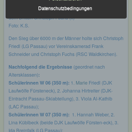
Der Sieger des Männer-Hauptlaufs Christoph Friedl,
Leichtathletik Gemeinschaft Passau
Datenschutzbedingungen
eingerahmt vom Zweiten Frank Schneider (rechts) und
Siegfried Kapfer
dem Dritten Christoph Fuchs (li)
Foto: K.S.
Göttweiger Str. 45
94032 Passau
Den Sieg über 6000 m der Männer holte sich Christoph
Friedl (LG Passau) vor Vereinskamerad Frank
Deutschland
Schneider und Christoph Fuchs (RSC Waldkirchen).
E-Mail: info@lgpassau.de
Nachfolgend die Ergebnisse
(geordnet nach
Cookies / SessionStorage / LocalStorage
Altersklassen)
:
Schülerinnen W 06 (350 m):
1.
Marie
Friedl (DJK
Die Internetseiten verwenden teilweise so
genannte Cookies, LocalStorage und
Laufwölfe Fürsteneck), 2. Johanna Hirtreiter (DJK-
SessionStorage. Dies dient dazu, unser Angebot
Eintracht Passau-Skiabteilung), 3. Viola Al-Kathib
nutzerfreundlicher, effektiver und sicherer zu
machen. Local Storage und SessionStorage ist
(LAC Passau);
eine Technologie, mit welcher ihr Browser Daten
Schülerinnen W 07 (350 m):
1. Hannah Weber, 2.
auf Ihrem Computer oder mobilen Gerät
abspeichert. Cookies sind Textdateien, welche
Lina Küblbeck (beide DJK Laufwölfe Fürsten-eck), 3.
über einen Internetbrowser auf einem
Ida Breinfalk (LG Passau);
Computersystem abgelegt und gespeichert