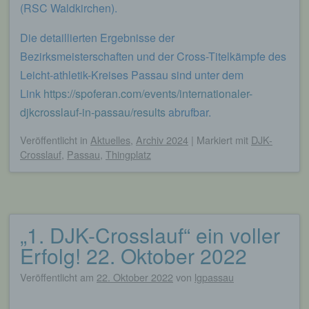
(RSC Waldkirchen).
begangene Straftaten aufzuklären. Insofern ist die
Speicherung dieser Daten zur Absicherung des für
die Verarbeitung Verantwortlichen erforderlich.
Die detaillierten Ergebnisse der
Eine Weitergabe dieser Daten an Dritte erfolgt
Bezirksmeisterschaften und der Cross-Titelkämpfe des
grundsätzlich nicht, sofern keine gesetzliche
Leicht-athletik-Kreises Passau sind unter dem
Pflicht zur Weitergabe besteht oder die Weitergabe
der Strafverfolgung dient.
Link
https://spoferan.com/events/internationaler-
djkcrosslauf-in-passau/results
abrufbar.
Die Registrierung der betroffenen Person unter
freiwilliger Angabe personenbezogener Daten
Veröffentlicht
in
Aktuelles
,
Archiv 2024
|
Markiert mit
DJK-
dient dem für die Verarbeitung Verantwortlichen
Crosslauf
,
Passau
,
Thingplatz
dazu, der betroffenen Person Inhalte oder
Leistungen anzubieten, die aufgrund der Natur der
Sache nur registrierten Benutzern angeboten
werden können. Registrierten Personen steht die
Möglichkeit frei, die bei der Registrierung
angegebenen personenbezogenen Daten
„1. DJK-Crosslauf“ ein voller
jederzeit abzuändern oder vollständig aus dem
Erfolg! 22. Oktober 2022
Datenbestand des für die Verarbeitung
Verantwortlichen löschen zu lassen.
Veröffentlicht am
22. Oktober 2022
von
lgpassau
Der für die Verarbeitung Verantwortliche erteilt
jeder betroffenen Person jederzeit auf Anfrage