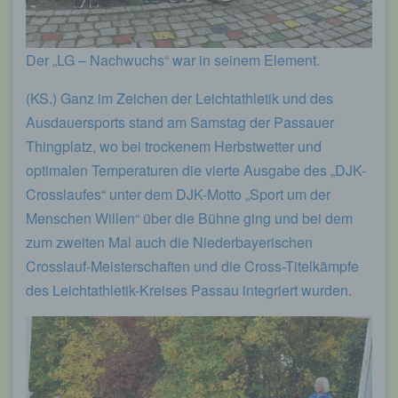
Der „LG – Nachwuchs“ war in seinem Element.
(KS.) Ganz im Zeichen der Leichtathletik und des
Ausdauersports stand am Samstag der Passauer
Thingplatz, wo bei trockenem Herbstwetter und
optimalen Temperaturen die vierte Ausgabe des „DJK-
Crosslaufes“ unter dem DJK-Motto „Sport um der
Menschen Willen“ über die Bühne ging und bei dem
zum zweiten Mal auch die Niederbayerischen
Crosslauf-Meisterschaften und die Cross-Titelkämpfe
des Leichtathletik-Kreises Passau integriert wurden.