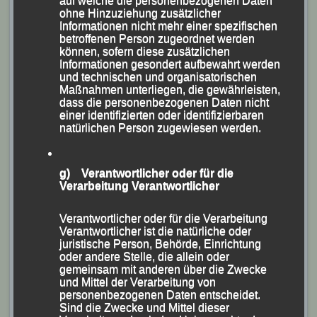
auf welche die personenbezogenen Daten
städtischen Umkleidekabinen an der Sportanlage
ohne Hinzuziehung zusätzlicher
Informationen nicht mehr einer spezifischen
Oberhaus bereitgestellt.
betroffenen Person zugeordnet werden
können, sofern diese zusätzlichen
Für die insgesamt acht Läufe hatten der Passauer
Informationen gesondert aufbewahrt werden
Stadtrat und DJK-Diözesanvorsitzende Siegfried
und technischen und organisatorischen
Maßnahmen unterliegen, die gewährleisten,
Kapfer und DJK-Geschäftsführer Philipp Roos den
dass die personenbezogenen Daten nicht
Thingplatz zu einem „Crosslauf-Eldorado“ up-gedatet
einer identifizierten oder identifizierbaren
natürlichen Person zugewiesen werden.
und einen sehr selektiven 600-m-Bergauf-Bergab-Kurs
austrassiert, auf dem die knapp 180 gemeldeten
Teilnehmer, davon mehr als die Hälfte im Alter
g) Verantwortlicher oder für die
Verarbeitung Verantwortlicher
zwischen sechs und 15 Jahren (!), Strecken zwischen
350 und 6000 m zu bewältigen hatten.
Verantwortlicher oder für die Verarbeitung
Verantwortlicher ist die natürliche oder
Für den reibungslosen Ablauf sorgten neben der Firma
juristische Person, Behörde, Einrichtung
oder andere Stelle, die allein oder
Spoferan, die für die Zeitmessung und Wettkampfbüro
gemeinsam mit anderen über die Zwecke
verantwortlich zeichnete, die stellvertretende DJK-
und Mittel der Verarbeitung von
personenbezogenen Daten entscheidet.
Vorsitzende Elisabeth Wolf, DJK-Mitarbeiterin Ingrid
Sind die Zwecke und Mittel dieser