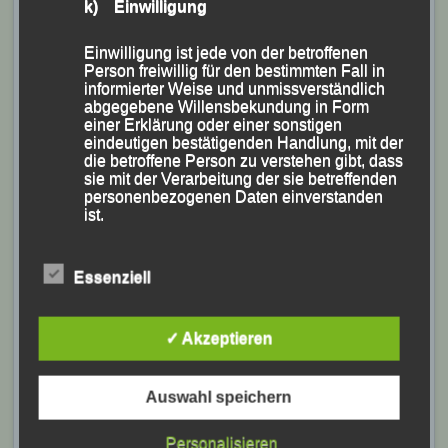
k) Einwilligung
Foto: K.S.
Einwilligung ist jede von der betroffenen
Den Hauptlauf über 4200 m der Frauen gewann
Person freiwillig für den bestimmten Fall in
informierter Weise und unmissverständlich
Christina Fischer (LG Region Landshut) vor Elisa
abgegebene Willensbekundung in Form
Schöne (LG Wolfstein/SSV Jandelsbrunn) und Kathrin
einer Erklärung oder einer sonstigen
eindeutigen bestätigenden Handlung, mit der
Bründl (TSV Simbach).
die betroffene Person zu verstehen gibt, dass
sie mit der Verarbeitung der sie betreffenden
personenbezogenen Daten einverstanden
ist.
Essenziell
Name und Anschrift des für die Verarbeitung
Verantwortlichen
✓ Akzeptieren
Verantwortlicher im Sinne der Datenschutz-
Grundverordnung, sonstiger in den Mitgliedstaaten
der Europäischen Union geltenden
Auswahl speichern
Datenschutzgesetze und anderer Bestimmungen
mit datenschutzrechtlichem Charakter ist die:
Personalisieren