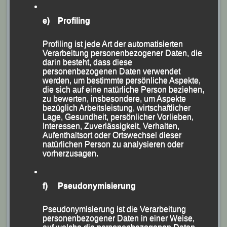
Menschen Willen“ über die Bühne ging und bei dem
erstmals auch die Niederbayerischen Crosslauf-
e) Profiling
Meisterschaften und die Cross-Titelkämpfe des
Profiling ist jede Art der automatisierten
Leichtathletik-Kreises Passau integriert wurden.
Verarbeitung personenbezogener Daten, die
darin besteht, dass diese
Die Passauer DJK-Verantwortlichen hatten sich letztes
personenbezogenen Daten verwendet
werden, um bestimmte persönliche Aspekte,
Jahr dazu entschlossen neben ihrem sportlichen
die sich auf eine natürliche Person beziehen,
Frühjahrs-Highlight, dem „DJK-Domlauf“, auch im
zu bewerten, insbesondere, um Aspekte
bezüglich Arbeitsleistung, wirtschaftlicher
Herbst mit einem Crosslauf einen weiteren
Lage, Gesundheit, persönlicher Vorlieben,
Sporthöhepunkt zu installieren.
Interessen, Zuverlässigkeit, Verhalten,
Aufenthaltsort oder Ortswechsel dieser
Analog dem Vorjahr stand nach Absprache mit dem
natürlichen Person zu analysieren oder
Kulturamt der Stadt Passau wieder der Oberhauser
vorherzusagen.
Thingplatz als alleiniger Wettkampfort und in
Zusammenarbeit mit dem Haus der Jugend die dortige
f) Pseudonymisierung
Turnhalle für Wettkampfbüro, Ausgabe der
Startnummern und für die Siegerehrung zur Verfügung.
Pseudonymisierung ist die Verarbeitung
personenbezogener Daten in einer Weise,
Das Sportamt der Stadt Passau hatte zudem die