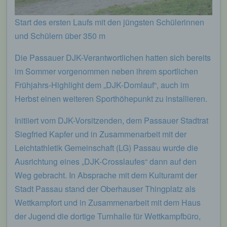
Kontakt mit dem für die Verarbeitung
Verantwortlichen aufnimmt, werden die von der
Start des ersten Laufs mit den jüngsten Schülerinnen
betroffenen Person übermittelten
personenbezogenen Daten automatisch
und Schülern über 350 m
gespeichert. Solche auf freiwilliger Basis von einer
betroffenen Person an den für die Verarbeitung
Die Passauer DJK-Verantwortlichen hatten sich bereits
Verantwortlichen übermittelten
personenbezogenen Daten werden für Zwecke der
im Sommer vorgenommen neben ihrem sportlichen
Bearbeitung oder der Kontaktaufnahme zur
Frühjahrs-Highlight dem „DJK-Domlauf“, auch im
betroffenen Person gespeichert. Es erfolgt keine
Weitergabe dieser personenbezogenen Daten an
Herbst einen weiteren Sporthöhepunkt zu installieren.
Dritte.
Kommentarfunktion im Blog auf der
Initiiert vom DJK-Vorsitzenden, dem Passauer Stadtrat
Internetseite
Siegfried Kapfer und in Zusammenarbeit mit der
Leichtathletik Gemeinschaft (LG) Passau wurde die
Wir bieten den Nutzern auf einem Blog, der sich
Ausrichtung eines „DJK-Crosslaufes“ dann auf den
auf der Internetseite des für die Verarbeitung
Verantwortlichen befindet, die Möglichkeit,
Weg gebracht. In Absprache mit dem Kulturamt der
individuelle Kommentare zu einzelnen Blog-
Stadt Passau stand der Oberhauser Thingplatz als
Beiträgen zu hinterlassen. Ein Blog ist ein auf
einer Internetseite geführtes, in der Regel öffentlich
Wettkampfort und in Zusammenarbeit mit dem Haus
einsehbares Portal, in welchem eine oder mehrere
der Jugend die dortige Turnhalle für Wettkampfbüro,
Personen, die Blogger oder Web-Blogger genannt
werden, Artikel posten oder Gedanken in