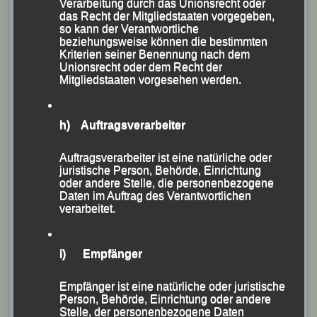
Wieland und DJK-Schatzmeisterin Claudia Skatulla,
Verarbeitung durch das Unionsrecht oder
das Recht der Mitgliedstaaten vorgegeben,
sowie das Team der Leichtathletik Gemeinschaft (LG)
so kann der Verantwortliche
Passau.
beziehungsweise können die bestimmten
Kriterien seiner Benennung nach dem
Als „Chefin der Siegerehrungen“ war Leichtathletik-
Unionsrecht oder dem Recht der
Bezirksvorsitzende Centa Hollweck im regelrechten
Mitgliedstaaten vorgesehen werden.
Dauereinsatz.
h) Auftragsverarbeiter
Auftragsverarbeiter ist eine natürliche oder
juristische Person, Behörde, Einrichtung
oder andere Stelle, die personenbezogene
Daten im Auftrag des Verantwortlichen
verarbeitet.
i) Empfänger
Empfänger ist eine natürliche oder juristische
Person, Behörde, Einrichtung oder andere
Stelle, der personenbezogene Daten