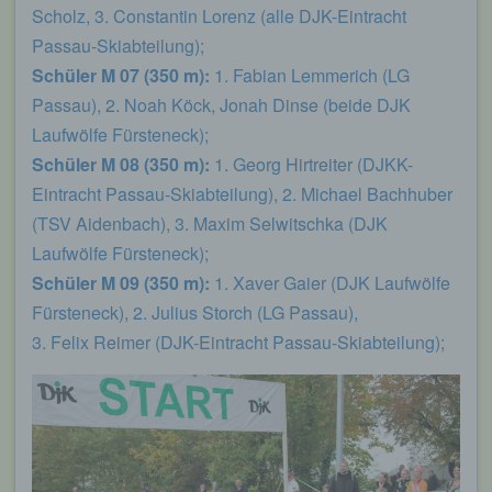
von welcher ein zugreifendes System auf unsere
Scholz, 3. Constantin Lorenz (alle DJK-Eintracht
Internetseite gelangt (sogenannte Referrer), (4) die
Passau-Skiabteilung);
Unterwebseiten, welche über ein zugreifendes
System auf unserer Internetseite angesteuert
Schüler M 07 (350 m):
1. Fabian Lemmerich (LG
werden, (5) das Datum und die Uhrzeit eines
Passau), 2. Noah Köck, Jonah Dinse (beide DJK
Zugriffs auf die Internetseite, (6) eine Internet-
Protokoll-Adresse (IP-Adresse), (7) der Internet-
Laufwölfe Fürsteneck);
Service-Provider des zugreifenden Systems und
Schüler M 08 (350 m):
1. Georg Hirtreiter (DJKK-
(8) sonstige ähnliche Daten und Informationen, die
der Gefahrenabwehr im Falle von Angriffen auf
Eintracht Passau-Skiabteilung), 2. Michael Bachhuber
unsere informationstechnologischen Systeme
(TSV Aidenbach), 3. Maxim Selwitschka (DJK
dienen.
Laufwölfe Fürsteneck);
Bei der Nutzung dieser allgemeinen Daten und
Schüler M 09 (350 m):
1. Xaver Gaier (DJK Laufwölfe
Informationen ziehen wird keine Rückschlüsse auf
die betroffene Person. Diese Informationen werden
Fürsteneck), 2. Julius Storch (LG Passau),
vielmehr benötigt, um (1) die Inhalte unserer
3. Felix Reimer (DJK-Eintracht Passau-Skiabteilung);
Internetseite korrekt auszuliefern, (2) die Inhalte
unserer Internetseite sowie die Werbung für diese
zu optimieren, (3) die dauerhafte
Funktionsfähigkeit unserer
informationstechnologischen Systeme und der
Technik unserer Internetseite zu gewährleisten
sowie (4) um Strafverfolgungsbehörden im Falle