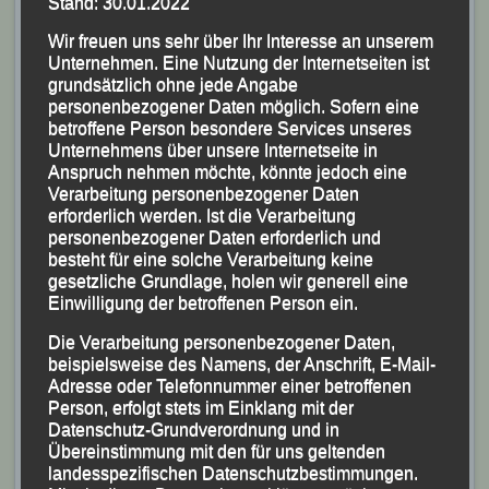
Stand: 30.01.2022
Schülerinnen W 15 (1800 m):
1. Lara Brodschelm
Wir freuen uns sehr über Ihr Interesse an unserem
(TSV Simbach), 2. Ida Maria Kirchberger (LG Passau),
Unternehmen. Eine Nutzung der Internetseiten ist
3. Diana Spetter (SVG Ruhstorf);
grundsätzlich ohne jede Angabe
personenbezogener Daten möglich. Sofern eine
Frauen (4200 m):
1. Sabine Wallner
betroffene Person besondere Services unseres
(WSV Rabenstein), 2. Laura Eisenreich (LAC Passau),
Unternehmens über unsere Internetseite in
3. Martha Weber (LG Passau).
Anspruch nehmen möchte, könnte jedoch eine
Verarbeitung personenbezogener Daten
erforderlich werden. Ist die Verarbeitung
Schüler M 07 (350 m):
1. Lukas Aigner, 2. Louis
personenbezogener Daten erforderlich und
Scholz (beide DJK-Eintracht Passau-Skiabteilung), 3.
besteht für eine solche Verarbeitung keine
Franz Hasenöhrl (LAC Passau);
gesetzliche Grundlage, holen wir generell eine
Einwilligung der betroffenen Person ein.
Schüler M 08 (350 m):
1. Fabian Lemmerich (LG
Passau), 2. Timo Schweiger, 3. Tobias Jancovic
Die Verarbeitung personenbezogener Daten,
beispielsweise des Namens, der Anschrift, E-Mail-
(beide LAC Passau);
Adresse oder Telefonnummer einer betroffenen
Schüler M 09 (350 m):
1. Max Geißinger (DJK
Person, erfolgt stets im Einklang mit der
Laufwölfe Fürsteneck), 2. Georg Hirtreiter (LG Passau),
Datenschutz-Grundverordnung und in
Übereinstimmung mit den für uns geltenden
3. David Zizka (TSV Simbach);
landesspezifischen Datenschutzbestimmungen.
Schüler M 10 (600 m):
1. Philipp Nicke (LG Passau),