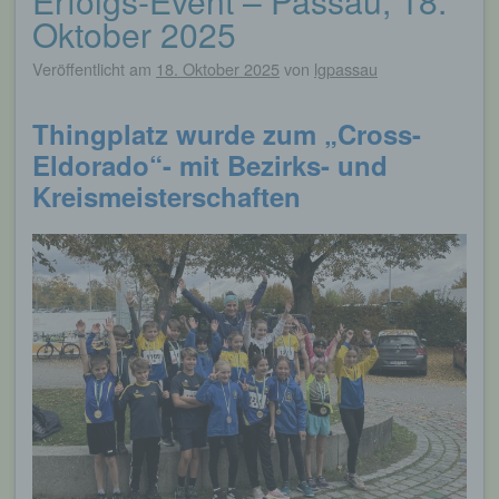
Erfolgs-Event – Passau, 18.
Oktober 2025
Veröffentlicht am
18. Oktober 2025
von
lgpassau
Thingplatz wurde zum „
Cross-
Eldorado
“- mit Bezirks- und
Kreismeisterschaften