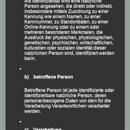
Als identifizierbar wird eine natürliche
Person angesehen, die direkt oder indirekt,
insbesondere mittels Zuordnung zu einer
Kennung wie einem Namen, zu einer
Kennnummer, zu Standortdaten, zu einer
Online-Kennung oder zu einem oder
LG Passau – Niederbayerischer Mannschaftsmeister
mehreren besonderen Merkmalen, die
Ausdruck der physischen, physiologischen,
mit dem Sieger des Männer-Hauptlaufs Christoph
genetischen, psychischen, wirtschaftlichen,
Friedl, eingerahmt vom Zweiten Jonathan Schubert
kulturellen oder sozialen Identität dieser
natürlichen Person sind, identifiziert werden
(re.) und dem Vierten Cyprien Brabant (li).
kann.
Die detaillierten Ergebnisse der
Bezirksmeisterschaften und der Cross-Titelkämpfe des
b) betroffene Person
Leicht-athletik-Kreises Passau sind unter dem
Betroffene Person ist jede identifizierte oder
Link
https://spoferan.com/events/internationaler-
identifizierbare natürliche Person, deren
djkcrosslauf-in-passau/results
abrufbar!
personenbezogene Daten von dem für die
Verarbeitung Verantwortlichen verarbeitet
Veröffentlicht
in
Aktuelles
,
Archiv 2025
|
Markiert mit
4. DJK-
werden.
Crosslauf
,
Cross-Eldorado
,
Thingplatz
c) Verarbeitung