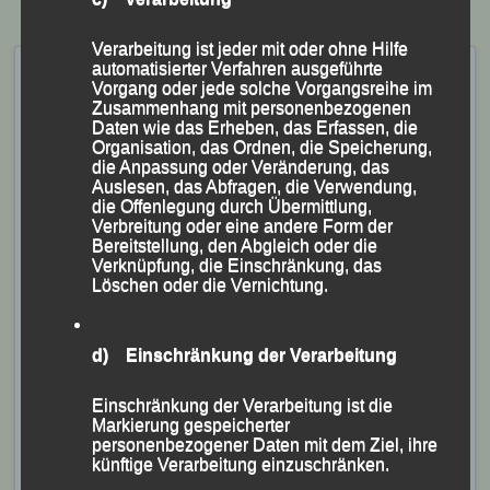
Verarbeitung ist jeder mit oder ohne Hilfe
„3. DJK-Crosslauf“ mit
automatisierter Verfahren ausgeführte
Vorgang oder jede solche Vorgangsreihe im
Rekordbeteiligung! –
Zusammenhang mit personenbezogenen
Daten wie das Erheben, das Erfassen, die
Passau, 21.10.2024
Organisation, das Ordnen, die Speicherung,
die Anpassung oder Veränderung, das
Veröffentlicht am
21. Oktober 2024
von
lgpassau
Auslesen, das Abfragen, die Verwendung,
die Offenlegung durch Übermittlung,
Verbreitung oder eine andere Form der
Thingplatz wurde zum „Cross-
Bereitstellung, den Abgleich oder die
Eldorado“- mit Bezirks- und
Verknüpfung, die Einschränkung, das
Löschen oder die Vernichtung.
Kreismeisterschaften
(KS.) Ganz im Zeichen der Leichtathletik und des
d) Einschränkung der Verarbeitung
Ausdauersports stand am Samstag der Passauer
Einschränkung der Verarbeitung ist die
Thingplatz, wo bei trockenem Herbstwetter und
Markierung gespeicherter
angenehmen Temperaturen die dritte Ausgabe des
personenbezogener Daten mit dem Ziel, ihre
künftige Verarbeitung einzuschränken.
„DJK-Crosslaufes“ unter dem DJK-Motto „Sport um der