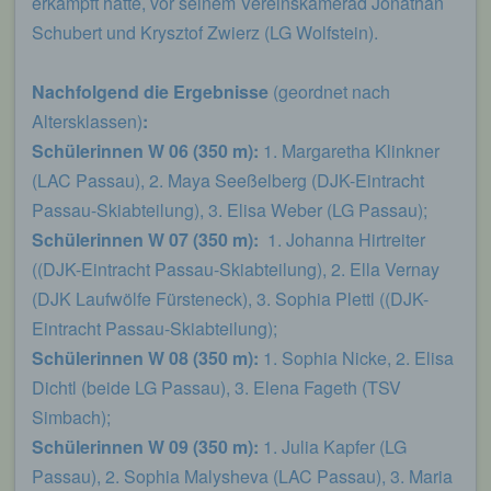
erkämpft hatte, vor seinem Vereinskamerad Jonathan
Schubert und Krysztof Zwierz (LG Wolfstein).
Nachfolgend die Ergebnisse
(geordnet nach
Altersklassen)
:
Schülerinnen W 06 (350 m):
1. Margaretha Klinkner
(LAC Passau), 2. Maya Seeßelberg (DJK-Eintracht
Passau-Skiabteilung), 3. Elisa Weber (LG Passau);
Schülerinnen W 07 (350 m):
1. Johanna Hirtreiter
((DJK-Eintracht Passau-Skiabteilung), 2. Ella Vernay
(DJK Laufwölfe Fürsteneck), 3. Sophia Plettl ((DJK-
Eintracht Passau-Skiabteilung);
Schülerinnen W 08 (350 m):
1. Sophia Nicke, 2. Elisa
Dichtl (beide LG Passau), 3. Elena Fageth (TSV
Simbach);
Schülerinnen W 09 (350 m):
1. Julia Kapfer (LG
Passau), 2. Sophia Malysheva (LAC Passau), 3. Maria