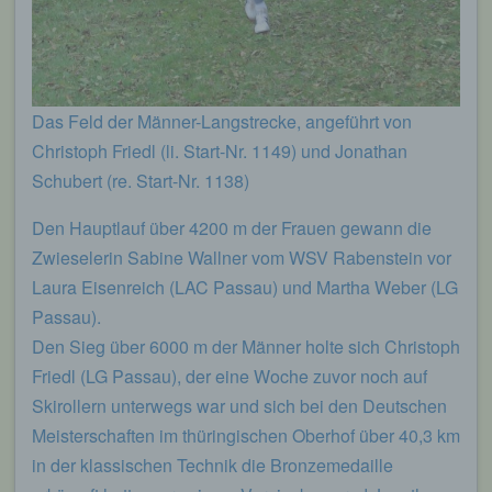
Das Feld der Männer-Langstrecke, angeführt von
Christoph Friedl (li. Start-Nr. 1149) und Jonathan
Schubert (re. Start-Nr. 1138)
Den Hauptlauf über 4200 m der Frauen gewann die
Zwieselerin Sabine Wallner vom WSV Rabenstein vor
Laura Eisenreich (LAC Passau) und Martha Weber (LG
Passau).
Den Sieg über 6000 m der Männer holte sich Christoph
Friedl (LG Passau), der eine Woche zuvor noch auf
Skirollern unterwegs war und sich bei den Deutschen
Meisterschaften im thüringischen Oberhof über 40,3 km
in der klassischen Technik die Bronzemedaille