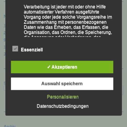
Verarbeitung ist jeder mit oder ohne Hilfe
automatisierter Verfahren ausgeführte
Neueste Beiträge
Vorgang oder jede solche Vorgangsreihe im
Zusammenhang mit personenbezogenen
15. Pörndorfer Sommernachtslauf – Pörndorf, 01.08.2026
Daten wie das Erheben, das Erfassen, die
20. Goldener Steig-Lauf – Stozec/Tusset, 01.08.2026
Organisation, das Ordnen, die Speicherung,
die Anpassung oder Veränderung, das
61. Bergsportfest – Ortenburg, 26.07.2026
Auslesen, das Abfragen, die Verwendung,
12. Loser Berglauf – Altaussee/Österreich, 25.07.2026
die Offenlegung durch Übermittlung,
Essenziell
Verbreitung oder eine andere Form der
32. Sommerbiathlon – Passau, 18.07.2026
Bereitstellung, den Abgleich oder die
Verknüpfung, die Einschränkung, das
✓ Akzeptieren
Löschen oder die Vernichtung.
Suchen
Auswahl speichern
d) Einschränkung der Verarbeitung
Personalisieren
Einschränkung der Verarbeitung ist die
Markierung gespeicherter
Datenschutzbedingungen
personenbezogener Daten mit dem Ziel, ihre
künftige Verarbeitung einzuschränken.
Archiv