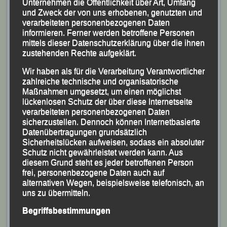
Unternehmen die Öffentlichkeit über Art, Umfang
und Zweck der von uns erhobenen, genutzten und
Meldeschluss
ist der
17. Ma
i (12.00 Uhr mittags).
verarbeiteten personenbezogenen Daten
Meldungen sollen grundsätzlich online erfolgen.
informieren. Ferner werden betroffene Personen
mittels dieser Datenschutzerklärung über die ihnen
Sollte sich jemand ausnahmsweise persönlich
zustehenden Rechte aufgeklärt.
anmelden, so ist das nur in der DJK-Geschäftsstelle,
Wir haben als für die Verarbeitung Verantwortlicher
Domplatz 3, 94032 Passau, im Vorfeld des DJK-
zahlreiche technische und organisatorische
Domlaufes möglich (Barzahlung).
Maßnahmen umgesetzt, um einen möglichst
lückenlosen Schutz der über diese Internetseite
Vereine können auch den DLV-Meldevordruck
verarbeiteten personenbezogenen Daten
verwenden und diesen an die DJK-Geschäftsstelle
sicherzustellen. Dennoch können Internetbasierte
schicken. In beiden Fällen wird
Datenübertragungen grundsätzlich
Sicherheitslücken aufweisen, sodass ein absoluter
ein Organisationszuschlag von € 2,00 erhoben.
Schutz nicht gewährleistet werden kann. Aus
diesem Grund steht es jeder betroffenen Person
Die Zeitnahme beim DJK-Domlauf erfolgt mit Chip und
frei, personenbezogene Daten auch auf
Bodenmatte.
alternativen Wegen, beispielsweise telefonisch, an
uns zu übermitteln.
Für weitere Informationen steht auch die
Geschäftsstelle des DJK-Diözesanverbandes Passau
Begriffsbestimmungen
unter Telefon 0851/393-7310 oder 0851/393-7311 zur