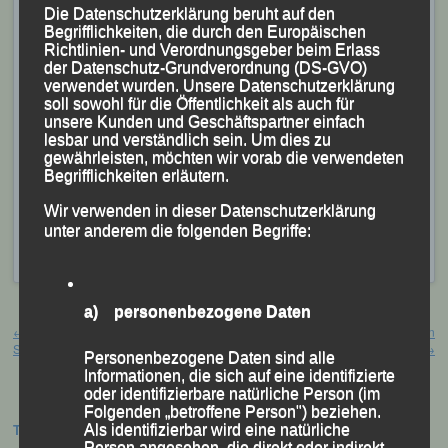
Die Datenschutzerklärung beruht auf den
Verfügung.
Begrifflichkeiten, die durch den Europäischen
Richtlinien- und Verordnungsgeber beim Erlass
Läuferinnen und Läufer der Leichtathletik
der Datenschutz-Grundverordnung (DS-GVO)
Gemeinschaft Passau werden mit einer
verwendet wurden. Unsere Datenschutzerklärung
soll sowohl für die Öffentlichkeit als auch für
Sammelmeldung geschlossen gemeldet. Hier ist
unsere Kunden und Geschäftspartner einfach
der Meldeschluss auf den 14. Mai 2019 festgesetzt.
lesbar und verständlich sein. Um dies zu
gewährleisten, möchten wir vorab die verwendeten
Meldungen rechtzeitig an Peter Fahrnholz
Begrifflichkeiten erläutern.
(info@lgpassau.de).
Wir verwenden in dieser Datenschutzerklärung
unter anderem die folgenden Begriffe:
Veröffentlicht
in
Aktuelles
,
Archiv 2019
|
Markiert mit
DJK
Domlauf
,
DJK Domlauf Vorbericht
a) personenbezogene Daten
Beitragsnavigation
←
Jahreshauptversammlung
18. Dreiburgenland – Marathon
Stammverein TV Passau
Thurmannsbang, 13. April 2019
→
Personenbezogene Daten sind alle
Informationen, die sich auf eine identifizierte
oder identifizierbare natürliche Person (im
Folgenden „betroffene Person") beziehen.
Als identifizierbar wird eine natürliche
Termine:
Person angesehen, die direkt oder indirekt,