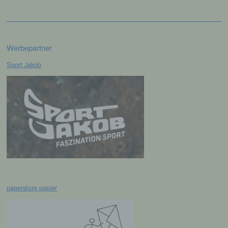
das Recht der Mitgliedstaaten vorgegeben,
so kann der Verantwortliche
beziehungsweise können die bestimmten
Kriterien seiner Benennung nach dem
Unionsrecht oder dem Recht der
Mitgliedstaaten vorgesehen werden.
Werbepartner
Sport Jakob
h) Auftragsverarbeiter
Auftragsverarbeiter ist eine natürliche oder
juristische Person, Behörde, Einrichtung
oder andere Stelle, die personenbezogene
Daten im Auftrag des Verantwortlichen
verarbeitet.
i) Empfänger
paperstore papier
Empfänger ist eine natürliche oder juristische
Person, Behörde, Einrichtung oder andere
Stelle, der personenbezogene Daten
offengelegt werden, unabhängig davon, ob