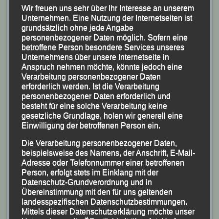
Wir freuen uns sehr über Ihr Interesse an unserem
Wie die Jahre zuvor hat der DJK-Verband wieder
Unternehmen. Eine Nutzung der Internetseiten ist
eine
Schulwertung
ins Programm mit aufgenommen;
grundsätzlich ohne jede Angabe
auch gibt es heuer eine separate
Firmenwertung
.
personenbezogener Daten möglich. Sofern eine
betroffene Person besondere Services unseres
Unternehmens über unsere Internetseite in
Analog des letzten Jahres verzichtet der
Anspruch nehmen möchte, könnte jedoch eine
ausrichtende DJK-Diözesanverband Passau auch
Verarbeitung personenbezogener Daten
heuer auf das bisherige Geschenk für die
erforderlich werden. Ist die Verarbeitung
personenbezogener Daten erforderlich und
Läuferinnen und Läufer und wird pro Läufer/in €
besteht für eine solche Verarbeitung keine
2,00 für regionale, soziale Projekte spenden. In
gesetzliche Grundlage, holen wir generell eine
diesem Jahr geht die Spende an den im September
Einwilligung der betroffenen Person ein.
2014 gegründeten Passauer Helferverein „mia fi
Die Verarbeitung personenbezogener Daten,
di“.
beispielsweise des Namens, der Anschrift, E-Mail-
Adresse oder Telefonnummer einer betroffenen
Unter der Internet-Anschrift
www.domlauf-
Person, erfolgt stets im Einklang mit der
Datenschutz-Grundverordnung und in
passau.de
ist die sog. Online-Anmeldung
Übereinstimmung mit den für uns geltenden
freigeschaltet; weitere Infos wie z.B. Streckenplan und
landesspezifischen Datenschutzbestimmungen.
-schema können dort ebenfalls abgerufen werden.
Mittels dieser Datenschutzerklärung möchte unser