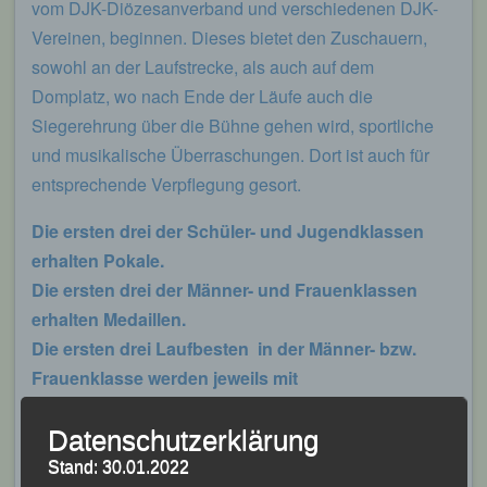
vom DJK-Diözesanverband und verschiedenen DJK-
Vereinen, beginnen. Dieses bietet den Zuschauern,
sowohl an der Laufstrecke, als auch auf dem
Domplatz, wo nach Ende der Läufe auch die
Siegerehrung über die Bühne gehen wird, sportliche
und musikalische Überraschungen. Dort ist auch für
entsprechende Verpflegung gesort.
Die ersten drei der Schüler- und Jugendklassen
erhalten Pokale.
Die ersten drei der Männer- und Frauenklassen
erhalten Medaillen.
Die ersten drei Laufbesten in der Männer- bzw.
Frauenklasse werden jeweils mit
Einkaufsgutscheinen prämiert.
Datenschutzerklärung
Zusätzliche Ehrenpreise gibt es für den besten
DJK-Läufer bzw. die beste DJK-Läuferin.
Stand: 30.01.2022