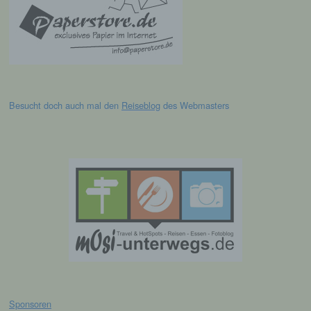
es sich bei ihr um einen Dritten handelt oder
nicht. Behörden, die im Rahmen eines
bestimmten Untersuchungsauftrags nach
dem Unionsrecht oder dem Recht der
Mitgliedstaaten möglicherweise
personenbezogene Daten erhalten, gelten
jedoch nicht als Empfänger.
Besucht doch auch mal den
Reiseblog
des Webmasters
j) Dritter
Dritter ist eine natürliche oder juristische
Person, Behörde, Einrichtung oder andere
Stelle außer der betroffenen Person, dem
Verantwortlichen, dem Auftragsverarbeiter
und den Personen, die unter der
unmittelbaren Verantwortung des
Verantwortlichen oder des
Auftragsverarbeiters befugt sind, die
personenbezogenen Daten zu verarbeiten.
k) Einwilligung
Sponsoren