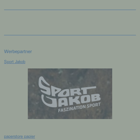
einer identifizierten oder identifizierbaren
natürlichen Person zugewiesen werden.
g) Verantwortlicher oder für die
Verarbeitung Verantwortlicher
Verantwortlicher oder für die Verarbeitung
Werbepartner
Verantwortlicher ist die natürliche oder
juristische Person, Behörde, Einrichtung
Sport Jakob
oder andere Stelle, die allein oder
gemeinsam mit anderen über die Zwecke
und Mittel der Verarbeitung von
personenbezogenen Daten entscheidet.
Sind die Zwecke und Mittel dieser
Verarbeitung durch das Unionsrecht oder
das Recht der Mitgliedstaaten vorgegeben,
so kann der Verantwortliche
beziehungsweise können die bestimmten
Kriterien seiner Benennung nach dem
Unionsrecht oder dem Recht der
Mitgliedstaaten vorgesehen werden.
paperstore papier