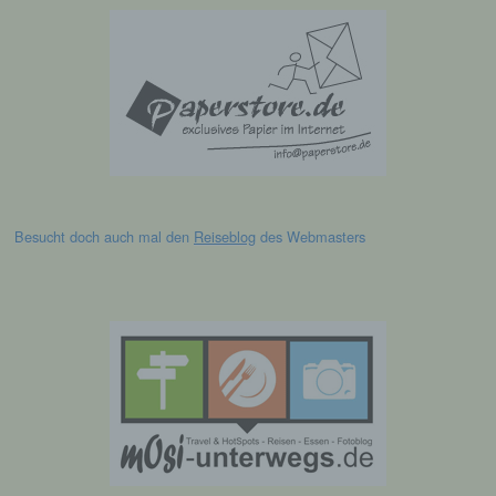
h) Auftragsverarbeiter
Auftragsverarbeiter ist eine natürliche oder
juristische Person, Behörde, Einrichtung
oder andere Stelle, die personenbezogene
Daten im Auftrag des Verantwortlichen
verarbeitet.
i) Empfänger
Besucht doch auch mal den
Reiseblog
des Webmasters
Empfänger ist eine natürliche oder juristische
Person, Behörde, Einrichtung oder andere
Stelle, der personenbezogene Daten
offengelegt werden, unabhängig davon, ob
es sich bei ihr um einen Dritten handelt oder
nicht. Behörden, die im Rahmen eines
bestimmten Untersuchungsauftrags nach
dem Unionsrecht oder dem Recht der
Mitgliedstaaten möglicherweise
personenbezogene Daten erhalten, gelten
jedoch nicht als Empfänger.