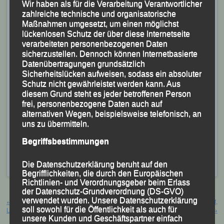
Wir haben als für die Verarbeitung Verantwortlicher
zahlreiche technische und organisatorische
Maßnahmen umgesetzt, um einen möglichst
In der Damen-Gesamtwertung, die von Marcela
lückenlosen Schutz der über diese Internetseite
Vasisnova aus Tschechien gewonnen wurde,
verarbeiteten personenbezogenen Daten
sicherzustellen. Dennoch können Internetbasierte
erkämpfte sich Sabrina Prager nach 51:53,34 Minuten
Datenübertragungen grundsätzlich
einen nie erwarteten fünften Platz.
Sicherheitslücken aufweisen, sodass ein absoluter
Schutz nicht gewährleistet werden kann. Aus
Archiv„Die Teilnahme an diesen Titelkämpfen war
diesem Grund steht es jeder betroffenen Person
frei, personenbezogene Daten auch auf
wirklich ein weiteres sportliches Highlight“ bestätigten
alternativen Wegen, beispielsweise telefonisch, an
beide bereits kurz nach dem sie die selektive WM-
uns zu übermitteln.
Strecke bewältigt hatten.
Begriffsbestimmungen
Veröffentlicht
in
Aktuelles
,
Archiv 2025
|
Markiert mit
Konrad
Kufner
,
Prager Sabrina
,
Werfenweng
Die Datenschutzerklärung beruht auf den
Begrifflichkeiten, die durch den Europäischen
Richtlinien- und Verordnungsgeber beim Erlass
der Datenschutz-Grundverordnung (DS-GVO)
Beitragsnavigation
verwendet wurden. Unsere Datenschutzerklärung
←
Erfolgreicher Jahresabschluss der
10. Arnstorfer Crosslauf – Arnstorf,
soll sowohl für die Öffentlichkeit als auch für
LG-Ausdauerasse – 02.01.2025
19.01.2025
→
unsere Kunden und Geschäftspartner einfach