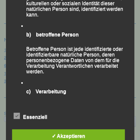
kulturellen oder sozialen Identität dieser
Festzschrift
natürlichen Person sind, identifiziert werden
kann.
b) betroffene Person
Neueste Beiträge
Betroffene Person ist jede identifizierte oder
15. Pörndorfer Sommernachtslauf – Pörndorf, 01.08.2026
identifizierbare natürliche Person, deren
20. Goldener Steig-Lauf – Stozec/Tusset, 01.08.2026
personenbezogene Daten von dem für die
61. Bergsportfest – Ortenburg, 26.07.2026
Verarbeitung Verantwortlichen verarbeitet
werden.
12. Loser Berglauf – Altaussee/Österreich, 25.07.2026
32. Sommerbiathlon – Passau, 18.07.2026
c) Verarbeitung
Verarbeitung ist jeder mit oder ohne Hilfe
automatisierter Verfahren ausgeführte
Suchen
Vorgang oder jede solche Vorgangsreihe im
Essenziell
Zusammenhang mit personenbezogenen
Daten wie das Erheben, das Erfassen, die
Organisation, das Ordnen, die Speicherung,
✓ Akzeptieren
die Anpassung oder Veränderung, das