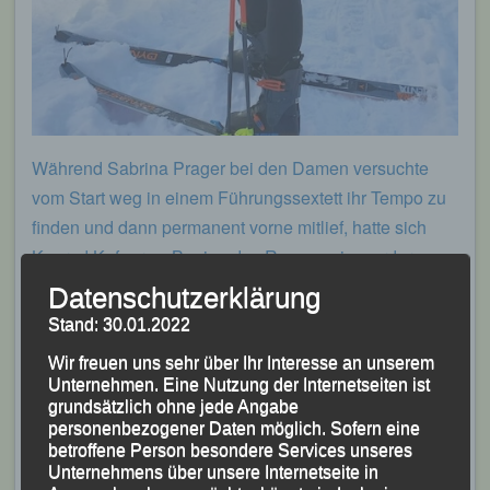
Während Sabrina Prager bei den Damen versuchte
vom Start weg in einem Führungssextett ihr Tempo zu
finden und dann permanent vorne mitlief, hatte sich
Konrad Kufner zu Beginn des Rennens im vorderen
Drittel des Feldes eingeordnet. Auf der langen
Datenschutzerklärung
Gleitpassage verlor er dann aber relativ viel Zeit, da er
Stand: 30.01.2022
laut eigenen Angaben auf die falschen Felle gesetzt
Wir freuen uns sehr über Ihr Interesse an unserem
hatte. In seiner Masterklasse M 50, wo der
Unternehmen. Eine Nutzung der Internetseiten ist
Gesamtzweite, der Österreicher Christian Hoffmann
grundsätzlich ohne jede Angabe
personenbezogener Daten möglich. Sofern eine
(SU Böhmerwald Fischer Sports) nicht zu schlagen
betroffene Person besondere Services unseres
war, finishte Konrad Kufner nach 48:52,20 Minuten als
Unternehmens über unsere Internetseite in