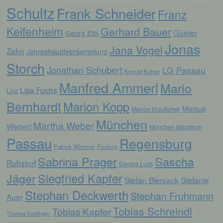
werden, um bestimmte persönliche Aspekte,
Schultz
Frank Schneider
Franz
die sich auf eine natürliche Person beziehen,
zu bewerten, insbesondere, um Aspekte
Keifenheim
Gerhard Bauer
bezüglich Arbeitsleistung, wirtschaftlicher
Günter
Georg Eibl
Lage, Gesundheit, persönlicher Vorlieben,
Jonas
Interessen, Zuverlässigkeit, Verhalten,
Jana Vogel
Zahn
Jahreshauptversammlung
Aufenthaltsort oder Ortswechsel dieser
Storch
natürlichen Person zu analysieren oder
Jonathan Schubert
LG Passau
Konrad Kufner
vorherzusagen.
Manfred Ammerl
Mario
Lisa Fuchs
Linz
Bernhardt
Marion Kopp
f) Pseudonymisierung
Markus
Marion Krautloher
München
Martha Weber
Weinert
München Marathon
Pseudonymisierung ist die Verarbeitung
personenbezogener Daten in einer Weise,
Passau
Regensburg
auf welche die personenbezogenen Daten
Patrick Wimmer
Pocking
ohne Hinzuziehung zusätzlicher
Sabrina Prager
Sascha
Ruhstorf
Samira Luck
Informationen nicht mehr einer spezifischen
betroffenen Person zugeordnet werden
Jäger
Siegfried Kapfer
Stefan Biersack
Stefanie
können, sofern diese zusätzlichen
Informationen gesondert aufbewahrt werden
Stephan Deckwerth
Stephan Fruhmann
Auer
und technischen und organisatorischen
Tobias Schreindl
Maßnahmen unterliegen, die gewährleisten,
Tobias Kapfer
Thomas Kopfinger
dass die personenbezogenen Daten nicht