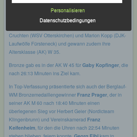
Person, Behörde, Einrichtung oder andere
Stelle außer der betroffenen Person, dem
Im Frauenrennen, wo 4.490 m bzw. drei Runden zu
Personalisieren
Verantwortlichen, dem Auftragsverarbeiter
absolvieren waren, erkämpfte sich
Sabrina
und den Personen, die unter der
Datenschutzbedingungen
unmittelbaren Verantwortung des
Prager
nach 18:38 Minuten den Gesamtsieg vor Anita
Verantwortlichen oder des
Cruchten (WSV Otterskirchen) und Marion Kopp (DJK-
Auftragsverarbeiters befugt sind, die
personenbezogenen Daten zu verarbeiten.
Laufwölfe Fürsteneck) und gewann zudem ihre
Altersklasse (AK) W 35.
k) Einwilligung
Bronze gab es in der AK W 45 für
Gaby Kopfinger
, die
nach 26:13 Minuten ins Ziel kam.
Einwilligung ist jede von der betroffenen
Person freiwillig für den bestimmten Fall in
In Top-Verfassung präsentierte sich auch der Berglauf-
informierter Weise und unmissverständlich
abgegebene Willensbekundung in Form
WM Bronzemedaillengewinner
Franz Prager
, der in
einer Erklärung oder einer sonstigen
seiner AK M 60 nach 18:40 Minuten einen
eindeutigen bestätigenden Handlung, mit der
die betroffene Person zu verstehen gibt, dass
überlegenen Sieg vor Herbert Geier (Nordicteam
sie mit der Verarbeitung der sie betreffenden
Klingenbrunn) und Vereinskamerad
Franz
personenbezogenen Daten einverstanden
ist.
Keifenheim
, für den die Uhren nach 22:54 Minuten
stehen blieben, feiern konnte.
Georg Eibl
kam in