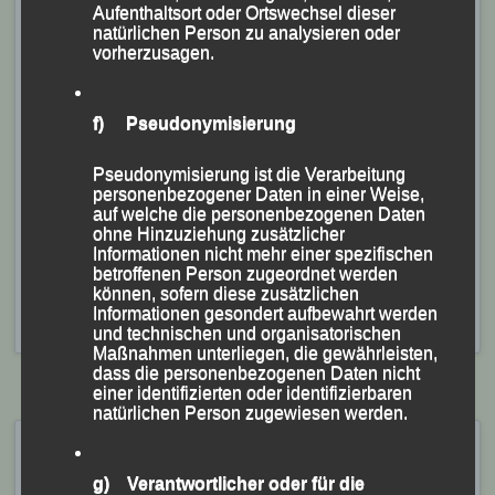
Altersklassen (AK) W 35 bzw. W 30.
Aufenthaltsort oder Ortswechsel dieser
natürlichen Person zu analysieren oder
Gaby Kopfinger, die zwei Runden zu absolvieren hatte,
vorherzusagen.
benötigte 18:06 Minuten und durfte sich über den Sieg
in ihrer AK W 50 freuen.
f) Pseudonymisierung
LG-Oldie Gerhard Bauer, der drei Runden bestreiten
Pseudonymisierung ist die Verarbeitung
musste, lief nach 28:06 Minuten als Zweiter seiner AK
personenbezogener Daten in einer Weise,
M 65 über die Ziellinie.
auf welche die personenbezogenen Daten
ohne Hinzuziehung zusätzlicher
Veröffentlicht
in
Aktuelles
,
Archiv 2020
,
Archiv 2024
|
Informationen nicht mehr einer spezifischen
betroffenen Person zugeordnet werden
Markiert mit
Christian Wimmer
,
Freudenseelauf
,
können, sofern diese zusätzlichen
Freudenseelauf Hauzenberg
,
Gaby Kopfinger
,
Gerhard
Informationen gesondert aufbewahrt werden
Bauer
,
Hauzenberg
,
Martha Weber
,
Tim Kopfinger
und technischen und organisatorischen
Maßnahmen unterliegen, die gewährleisten,
dass die personenbezogenen Daten nicht
einer identifizierten oder identifizierbaren
natürlichen Person zugewiesen werden.
Freudenseelauf
Hauzenberg, 26. Oktober
g) Verantwortlicher oder für die