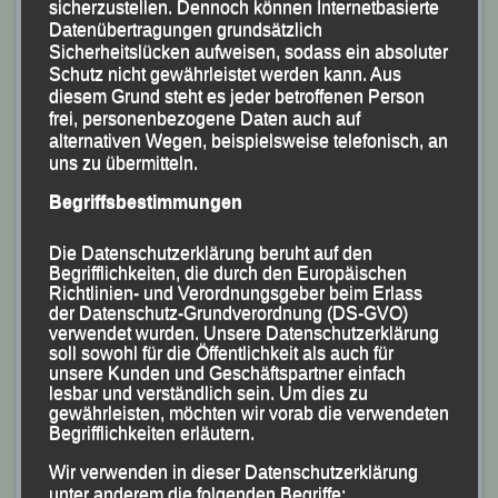
sicherzustellen. Dennoch können Internetbasierte
Datenübertragungen grundsätzlich
Sicherheitslücken aufweisen, sodass ein absoluter
Schutz nicht gewährleistet werden kann. Aus
diesem Grund steht es jeder betroffenen Person
frei, personenbezogene Daten auch auf
alternativen Wegen, beispielsweise telefonisch, an
uns zu übermitteln.
Begriffsbestimmungen
Die LG-Oldies Gerhard Bauer (li.) und Franz
Die Datenschutzerklärung beruht auf den
Keifenheim
Begrifflichkeiten, die durch den Europäischen
Foto: K.S.
Richtlinien- und Verordnungsgeber beim Erlass
der Datenschutz-Grundverordnung (DS-GVO)
verwendet wurden. Unsere Datenschutzerklärung
Schnellster 55jähriger wurde Manfred Ammerl, für den
soll sowohl für die Öffentlichkeit als auch für
28:46 Minuten gestoppt wurden. Die beiden LG-Oldies
unsere Kunden und Geschäftspartner einfach
lesbar und verständlich sein. Um dies zu
Franz Keifenheim (23:34 Minuten) und Gerhard Bauer
gewährleisten, möchten wir vorab die verwendeten
(27:57 Minuten) waren in ihren AK M 65 und M 70 nicht
Begrifflichkeiten erläutern.
zu schlagen.
Wir verwenden in dieser Datenschutzerklärung
unter anderem die folgenden Begriffe: