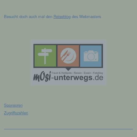
Durch eine Registrierung auf der Internetseite des
für die Verarbeitung Verantwortlichen wird ferner
Besucht doch auch mal den
Reiseblog
des Webmasters
die vom Internet-Service-Provider (ISP) der
betroffenen Person vergebene IP-Adresse, das
Datum sowie die Uhrzeit der Registrierung
gespeichert. Die Speicherung dieser Daten erfolgt
vor dem Hintergrund, dass nur so der Missbrauch
unserer Dienste verhindert werden kann, und
diese Daten im Bedarfsfall ermöglichen,
begangene Straftaten aufzuklären. Insofern ist die
Speicherung dieser Daten zur Absicherung des für
die Verarbeitung Verantwortlichen erforderlich.
Eine Weitergabe dieser Daten an Dritte erfolgt
grundsätzlich nicht, sofern keine gesetzliche
Pflicht zur Weitergabe besteht oder die Weitergabe
der Strafverfolgung dient.
Sponsoren
Die Registrierung der betroffenen Person unter
Zugriffszahlen
freiwilliger Angabe personenbezogener Daten
dient dem für die Verarbeitung Verantwortlichen
dazu, der betroffenen Person Inhalte oder
Leistungen anzubieten, die aufgrund der Natur der