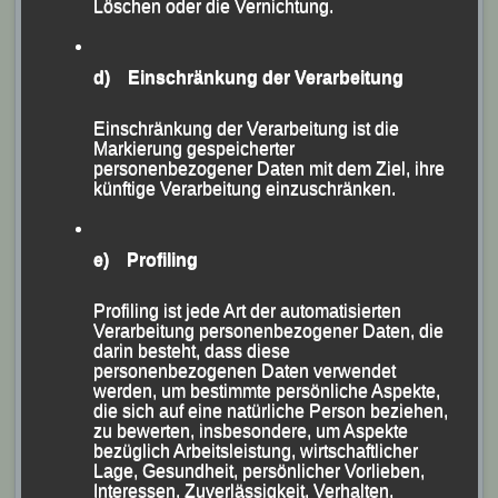
Löschen oder die Vernichtung.
Das erfolgreiche LG-Team mit (v.li.) Tim und Gaby
Kopfinger, Christina Wimmer, Martha Weber und
d) Einschränkung der Verarbeitung
Gerhard Bauer
Foto: K.S.
Einschränkung der Verarbeitung ist die
Markierung gespeicherter
Jüngster LG-Sieger war der 12jährige Tim Kopfinger,
personenbezogener Daten mit dem Ziel, ihre
künftige Verarbeitung einzuschränken.
der die Freudensee-Runde von 1,65 km in 7:08
Minuten absolvierte und damit seine Schülerklasse M
12 gewann.
e) Profiling
Im Frauenrennen, wo knapp fünf Kilometer bzw. drei
Profiling ist jede Art der automatisierten
Runden zu absolvieren waren, erkämpfte sich Martha
Verarbeitung personenbezogener Daten, die
darin besteht, dass diese
Weber in 19:54 Minuten den Gesamtsieg in der
personenbezogenen Daten verwendet
Frauenwertung vor Elisa Schöne (LG Wolfstein) und
werden, um bestimmte persönliche Aspekte,
die sich auf eine natürliche Person beziehen,
Vereinskameradin Christina Wimmer, für die 22:33
zu bewerten, insbesondere, um Aspekte
Minuten gestoppt wurden. Martha Weber und Christina
bezüglich Arbeitsleistung, wirtschaftlicher
Lage, Gesundheit, persönlicher Vorlieben,
Wimmer holten sich damit zusätzlich die Siege in ihren
Interessen, Zuverlässigkeit, Verhalten,