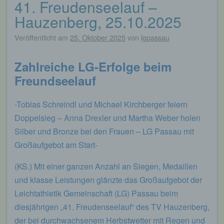
41. Freudenseelauf –
Beitragsnavigation
Hauzenberg, 25.10.2025
Veröffentlicht am
25. Oktober 2025
von
lgpassau
Zahlreiche LG-Erfolge beim
Freundseelauf
-Tobias Schreindl und Michael Kirchberger feiern
Doppelsieg – Anna Drexler und Martha Weber holen
Silber und Bronze bei den Frauen – LG Passau mit
Großaufgebot am Start-
(KS.) Mit einer ganzen Anzahl an Siegen, Medaillen
und klasse Leistungen glänzte das Großaufgebot der
Leichtathletik Gemeinschaft (LG) Passau beim
diesjährigen „41. Freudenseelauf“ des TV Hauzenberg,
der bei durchwachsenem Herbstwetter mit Regen und