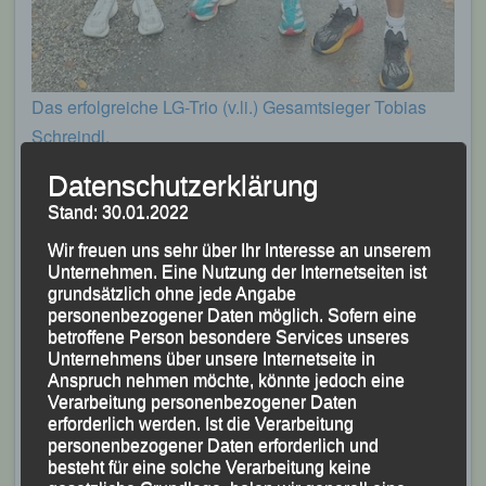
Das erfolgreiche LG-Trio (v.li.) Gesamtsieger Tobias
Schreindl,
Gesamtzweiter Michael Kirchberger und der
Datenschutzerklärung
schnellste 55jährige Manfred Ammerl
Stand: 30.01.2022
Foto: K.S.
Wir freuen uns sehr über Ihr Interesse an unserem
Im abschließenden Männer-Lauf über vier Runden
Unternehmen. Eine Nutzung der Internetseiten ist
grundsätzlich ohne jede Angabe
bzw. 6,6 km bestimmte der mehrfache bayerische
personenbezogener Daten möglich. Sofern eine
Meister und ehemalige deutsche Marathonmeister
betroffene Person besondere Services unseres
Tobias Schreindl vom Start weg das Tempo und
Unternehmens über unsere Internetseite in
Anspruch nehmen möchte, könnte jedoch eine
gewann nach 21:49 Minuten die Gesamtwertung und
Verarbeitung personenbezogener Daten
zudem seine AK M 35. Michael Kirchberger, Anfang
erforderlich werden. Ist die Verarbeitung
Oktober niederbayerischer Straßenlaufmeister
personenbezogener Daten erforderlich und
besteht für eine solche Verarbeitung keine
geworden, holte sich nach 21:56 Minuten Platz Zwei