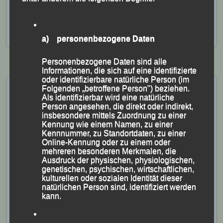
Veröffentlicht
in
Aktuelles
,
Archiv 2025
|
Markiert mit
Anna
Drexler
,
Franz Keifenheim
,
Freudenseelauf
,
Freudenseelauf
Hauzenberg
,
Gerhard Bauer
,
Manfred Ammerl
,
Martha
Weber
,
Michael Kirchberger
,
Tim Kopfinger
,
Tobias Schreindl
a) personenbezogene Daten
Personenbezogene Daten sind alle
Informationen, die sich auf eine identifizierte
oder identifizierbare natürliche Person (im
40. Freudenseelauf –
Folgenden „betroffene Person") beziehen.
Als identifizierbar wird eine natürliche
Hauzenberg, 26.10.2024
Person angesehen, die direkt oder indirekt,
insbesondere mittels Zuordnung zu einer
Veröffentlicht am
26. Oktober 2024
von
lgpassau
Kennung wie einem Namen, zu einer
Kennnummer, zu Standortdaten, zu einer
Online-Kennung oder zu einem oder
Martha Weber gewinnt
mehreren besonderen Merkmalen, die
Ausdruck der physischen, physiologischen,
Freudenseelauf
genetischen, psychischen, wirtschaftlichen,
kulturellen oder sozialen Identität dieser
natürlichen Person sind, identifiziert werden
-Erfolgreiches LG-Quintett mit Siegen und Medaillen-
kann.
(KS.) Mit einer ganzen Anzahl an Siegen, Medaillen