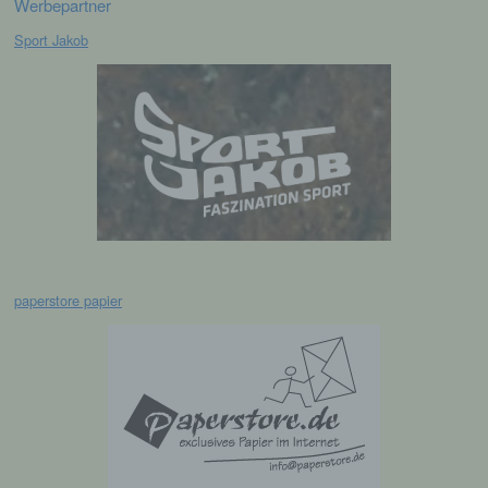
Werbepartner
Registrierung auf unserer Internetseite
Sport Jakob
Die betroffene Person hat die Möglichkeit, sich auf
der Internetseite des für die Verarbeitung
Verantwortlichen unter Angabe von
personenbezogenen Daten zu registrieren.
Welche personenbezogenen Daten dabei an den
für die Verarbeitung Verantwortlichen übermittelt
werden, ergibt sich aus der jeweiligen
Eingabemaske, die für die Registrierung
verwendet wird. Die von der betroffenen Person
eingegebenen personenbezogenen Daten werden
ausschließlich für die interne Verwendung bei dem
für die Verarbeitung Verantwortlichen und für
paperstore papier
eigene Zwecke erhoben und gespeichert. Der für
die Verarbeitung Verantwortliche kann die
Weitergabe an einen oder mehrere
Auftragsverarbeiter, beispielsweise einen
Paketdienstleister, veranlassen, der die
personenbezogenen Daten ebenfalls
ausschließlich für eine interne Verwendung, die
dem für die Verarbeitung Verantwortlichen
zuzurechnen ist, nutzt.