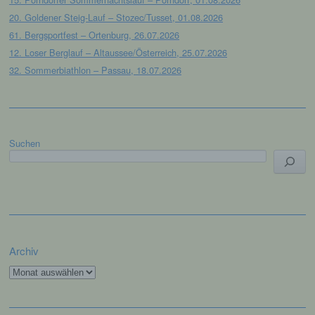
Internetseite und dem auf dem Computersystem
20. Goldener Steig-Lauf – Stozec/Tusset, 01.08.2026
des Benutzers abgelegten Cookie übernommen
wird. Ein weiteres Beispiel ist das Cookie eines
61. Bergsportfest – Ortenburg, 26.07.2026
Warenkorbes im Online-Shop. Der Online-Shop
12. Loser Berglauf – Altaussee/Österreich, 25.07.2026
merkt sich die Artikel, die ein Kunde in den
32. Sommerbiathlon – Passau, 18.07.2026
virtuellen Warenkorb gelegt hat, über ein Cookie.
Die betroffene Person kann die Setzung von
Cookies durch unsere Internetseite jederzeit
mittels einer entsprechenden Einstellung des
Suchen
genutzten Internetbrowsers verhindern und damit
der Setzung von Cookies dauerhaft
widersprechen. Ferner können bereits gesetzte
Cookies jederzeit über einen Internetbrowser oder
andere Softwareprogramme gelöscht werden. Dies
ist in allen gängigen Internetbrowsern möglich.
Deaktiviert die betroffene Person die Setzung von
Cookies in dem genutzten Internetbrowser, sind
Archiv
unter Umständen nicht alle Funktionen unserer
Archiv
Internetseite vollumfänglich nutzbar.
Erfassung von allgemeinen Daten und
Informationen