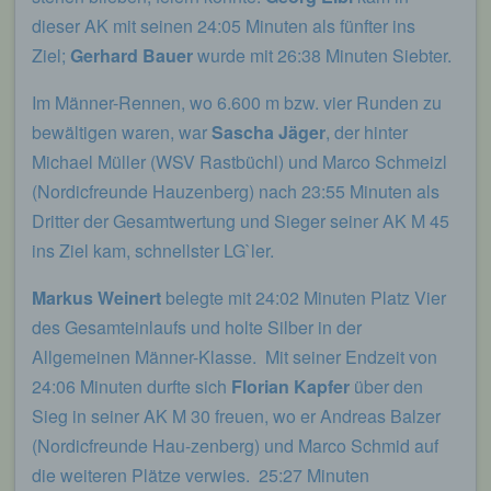
dieser AK mit seinen 24:05 Minuten als fünfter ins
Name und Anschrift des für die Verarbeitung
Ziel;
Gerhard Bauer
wurde mit 26:38 Minuten Siebter.
Verantwortlichen
Im Männer-Rennen, wo 6.600 m bzw. vier Runden zu
Verantwortlicher im Sinne der Datenschutz-
bewältigen waren, war
Sascha Jäger
, der hinter
Grundverordnung, sonstiger in den Mitgliedstaaten
der Europäischen Union geltenden
Michael Müller (WSV Rastbüchl) und Marco Schmeizl
Datenschutzgesetze und anderer Bestimmungen
(Nordicfreunde Hauzenberg) nach 23:55 Minuten als
mit datenschutzrechtlichem Charakter ist die:
Dritter der Gesamtwertung und Sieger seiner AK M 45
Leichtathletik Gemeinschaft Passau
ins Ziel kam, schnellster LG`ler.
Siegfried Kapfer
Markus Weinert
belegte mit 24:02 Minuten Platz Vier
Göttweiger Str. 45
des Gesamteinlaufs und holte Silber in der
94032 Passau
Allgemeinen Männer-Klasse. Mit seiner Endzeit von
24:06 Minuten durfte sich
Florian Kapfer
über den
Deutschland
Sieg in seiner AK M 30 freuen, wo er Andreas Balzer
E-Mail: info@lgpassau.de
(Nordicfreunde Hau-zenberg) und Marco Schmid auf
Cookies / SessionStorage / LocalStorage
die weiteren Plätze verwies. 25:27 Minuten