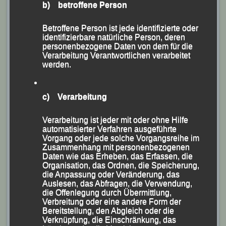
und klasse Leistungen glänzte das von LG-Trainer
b) betroffene Person
Mario Bernhardt betreute fünfköpfige Aufgebot der
Leichtathletik Gemeinschaft (LG) Passau beim „40.
Betroffene Person ist jede identifizierte oder
identifizierbare natürliche Person, deren
Freudenseelauf“ des TV Hauzenberg, der bei
personenbezogene Daten von dem für die
sonnigem Herbstwetter und Temperaturen um die 15
Verarbeitung Verantwortlichen verarbeitet
werden.
Grad über die Bühne ging.
c) Verarbeitung
Verarbeitung ist jeder mit oder ohne Hilfe
automatisierter Verfahren ausgeführte
Vorgang oder jede solche Vorgangsreihe im
Zusammenhang mit personenbezogenen
Daten wie das Erheben, das Erfassen, die
Organisation, das Ordnen, die Speicherung,
die Anpassung oder Veränderung, das
Auslesen, das Abfragen, die Verwendung,
die Offenlegung durch Übermittlung,
Verbreitung oder eine andere Form der
Bereitstellung, den Abgleich oder die
Verknüpfung, die Einschränkung, das