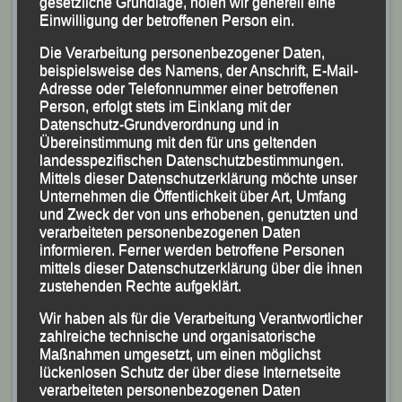
gesetzliche Grundlage, holen wir generell eine
im Gesamtklassement, den Sieg in seiner AK M 40 und
Einwilligung der betroffenen Person ein.
sorgte damit für einen LG-Doppel-Erfolg.
Die Verarbeitung personenbezogener Daten,
beispielsweise des Namens, der Anschrift, E-Mail-
Adresse oder Telefonnummer einer betroffenen
Person, erfolgt stets im Einklang mit der
Datenschutz-Grundverordnung und in
Übereinstimmung mit den für uns geltenden
landesspezifischen Datenschutzbestimmungen.
Mittels dieser Datenschutzerklärung möchte unser
Unternehmen die Öffentlichkeit über Art, Umfang
und Zweck der von uns erhobenen, genutzten und
verarbeiteten personenbezogenen Daten
informieren. Ferner werden betroffene Personen
mittels dieser Datenschutzerklärung über die ihnen
zustehenden Rechte aufgeklärt.
Wir haben als für die Verarbeitung Verantwortlicher
zahlreiche technische und organisatorische
Maßnahmen umgesetzt, um einen möglichst
lückenlosen Schutz der über diese Internetseite
verarbeiteten personenbezogenen Daten