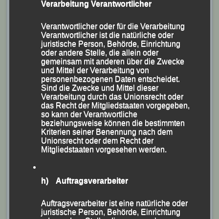
Verarbeitung Verantwortlicher
2019
Veröffentlicht am
26. Oktober 2019
von
lgpassau
Verantwortlicher oder für die Verarbeitung
Verantwortlicher ist die natürliche oder
juristische Person, Behörde, Einrichtung
LG Passau mit klasse Mannschaftsleistung um den
oder andere Stelle, die allein oder
gemeinsam mit anderen über die Zwecke
Freudensee
und Mittel der Verarbeitung von
-Sabina Prager schnellste Frau –
personenbezogenen Daten entscheidet.
Sind die Zwecke und Mittel dieser
Verarbeitung durch das Unionsrecht oder
das Recht der Mitgliedstaaten vorgegeben,
so kann der Verantwortliche
beziehungsweise können die bestimmten
Kriterien seiner Benennung nach dem
Unionsrecht oder dem Recht der
Mitgliedstaaten vorgesehen werden.
h) Auftragsverarbeiter
Auftragsverarbeiter ist eine natürliche oder
juristische Person, Behörde, Einrichtung