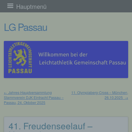
Zum
Hauptmenü
Inhalt
LG Passau
springen
←
Jahres-Hauptversammlung
11. Olympiaberg-Cross – München,
Stammverein DJK Eintracht Passau –
26.10.2025
→
Beitragsnavigation
Passau, 24. Oktober 2025
41. Freudenseelauf –