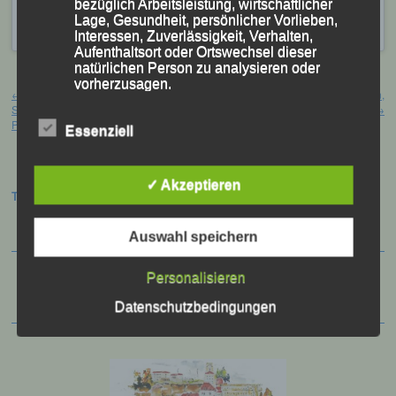
bezüglich Arbeitsleistung, wirtschaftlicher
Hauzenberg
,
Gerhard Bauer
,
Manfred Ammerl
,
Martha
Lage, Gesundheit, persönlicher Vorlieben,
Weber
,
Michael Kirchberger
,
Tim Kopfinger
,
Tobias Schreindl
Interessen, Zuverlässigkeit, Verhalten,
Aufenthaltsort oder Ortswechsel dieser
natürlichen Person zu analysieren oder
Beitragsnavigation
vorherzusagen.
←
Jahres-Hauptversammlung
11. Olympiaberg-Cross – München,
Stammverein DJK Eintracht Passau –
26.10.2025
→
Passau, 24. Oktober 2025
Essenziell
f) Pseudonymisierung
Pseudonymisierung ist die Verarbeitung
✓ Akzeptieren
Termine:
personenbezogener Daten in einer Weise,
auf welche die personenbezogenen Daten
ohne Hinzuziehung zusätzlicher
Auswahl speichern
Informationen nicht mehr einer spezifischen
betroffenen Person zugeordnet werden
können, sofern diese zusätzlichen
Personalisieren
Informationen gesondert aufbewahrt werden
Datenschutzbedingungen
und technischen und organisatorischen
Maßnahmen unterliegen, die gewährleisten,
dass die personenbezogenen Daten nicht
einer identifizierten oder identifizierbaren
natürlichen Person zugewiesen werden.