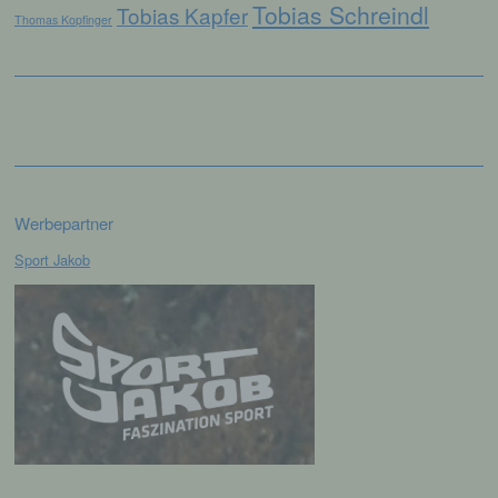
Tobias Schreindl
Tobias Kapfer
Thomas Kopfinger
e) Profiling
Profiling ist jede Art der automatisierten
Verarbeitung personenbezogener Daten, die
darin besteht, dass diese
personenbezogenen Daten verwendet
werden, um bestimmte persönliche Aspekte,
die sich auf eine natürliche Person beziehen,
zu bewerten, insbesondere, um Aspekte
Werbepartner
bezüglich Arbeitsleistung, wirtschaftlicher
Lage, Gesundheit, persönlicher Vorlieben,
Sport Jakob
Interessen, Zuverlässigkeit, Verhalten,
Aufenthaltsort oder Ortswechsel dieser
natürlichen Person zu analysieren oder
vorherzusagen.
f) Pseudonymisierung
Pseudonymisierung ist die Verarbeitung
personenbezogener Daten in einer Weise,
auf welche die personenbezogenen Daten