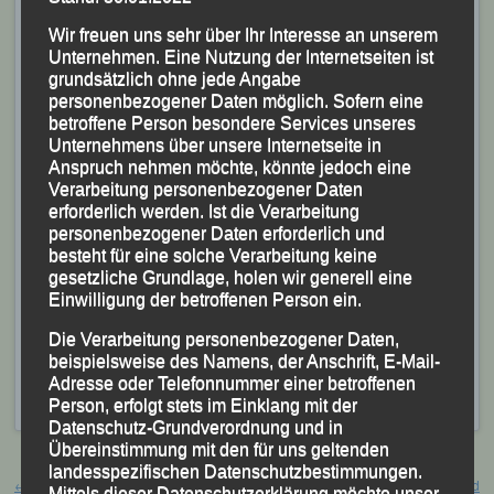
Wir freuen uns sehr über Ihr Interesse an unserem
Unternehmen. Eine Nutzung der Internetseiten ist
grundsätzlich ohne jede Angabe
personenbezogener Daten möglich. Sofern eine
betroffene Person besondere Services unseres
Tobias Schreindl als Tempomacher
Unternehmens über unsere Internetseite in
Anspruch nehmen möchte, könnte jedoch eine
Foto: Kiefner
Verarbeitung personenbezogener Daten
erforderlich werden. Ist die Verarbeitung
Im 5.000-m-Rennen der Männer führte Ehemann
personenbezogener Daten erforderlich und
Tobias Schreindl
, eigentlich auf den längeren
besteht für eine solche Verarbeitung keine
Strecken zuhause, vom Start weg das Feld an; machte
gesetzliche Grundlage, holen wir generell eine
Einwilligung der betroffenen Person ein.
bis zur Hälfte des Rennens Tempo und lief letztlich
nach 14:29,17 Minuten als 12. über die Ziellinie.
Die Verarbeitung personenbezogener Daten,
beispielsweise des Namens, der Anschrift, E-Mail-
Veröffentlicht
in
Aktuelles
,
Archiv 2018
|
Markiert mit
Adresse oder Telefonnummer einer betroffenen
Deutsche Meisterschaften
,
Nürnberg
Person, erfolgt stets im Einklang mit der
Datenschutz-Grundverordnung und in
Übereinstimmung mit den für uns geltenden
Beitragsnavigation
landesspezifischen Datenschutzbestimmungen.
←
Königschlösser-Romantik-
Bad Birnbach, 14. Juli 2018 / Bad
Mittels dieser Datenschutzerklärung möchte unser