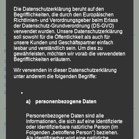
Die Datenschutzerklärung beruht auf den
50 Jahre LG Passau
Begrifflichkeiten, die durch den Europäischen
Festzschrift
Richtlinien- und Verordnungsgeber beim Erlass
der Datenschutz-Grundverordnung (DS-GVO)
verwendet wurden. Unsere Datenschutzerklärung
soll sowohl für die Öffentlichkeit als auch für
unsere Kunden und Geschäftspartner einfach
lesbar und verständlich sein. Um dies zu
Neueste Beiträge
gewährleisten, möchten wir vorab die verwendeten
Begrifflichkeiten erläutern.
15. Pörndorfer Sommernachtslauf – Pörndorf, 01.08.2026
20. Goldener Steig-Lauf – Stozec/Tusset, 01.08.2026
Wir verwenden in dieser Datenschutzerklärung
61. Bergsportfest – Ortenburg, 26.07.2026
unter anderem die folgenden Begriffe:
12. Loser Berglauf – Altaussee/Österreich, 25.07.2026
32. Sommerbiathlon – Passau, 18.07.2026
a) personenbezogene Daten
Personenbezogene Daten sind alle
Informationen, die sich auf eine identifizierte
Suchen
oder identifizierbare natürliche Person (im
Folgenden „betroffene Person") beziehen.
Als identifizierbar wird eine natürliche