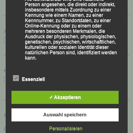
Person angesehen, die direkt oder indirekt,
insbesondere mittels Zuordnung zu einer
Kennung wie einem Namen, zu einer
Kennnummer, zu Standortdaten, zu einer
Online-Kennung oder zu einem oder
Archiv
mehreren besonderen Merkmalen, die
Ausdruck der physischen, physiologischen,
Archiv
genetischen, psychischen, wirtschaftlichen,
kulturellen oder sozialen Identität dieser
natürlichen Person sind, identifiziert werden
kann.
Kategorien
b) betroffene Person
Kategorien
Essenziell
Betroffene Person ist jede identifizierte oder
identifizierbare natürliche Person, deren
✓ Akzeptieren
personenbezogene Daten von dem für die
Verarbeitung Verantwortlichen verarbeitet
werden.
Schlagwörter
Auswahl speichern
Anna Drexler
Alex Sellner
Personalisieren
Arnstorf
Anne Schregle
c) Verarbeitung