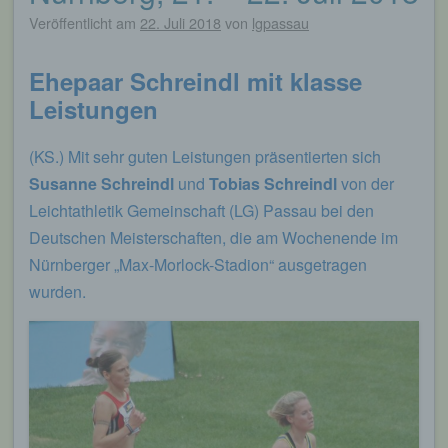
Veröffentlicht am
22. Juli 2018
von
lgpassau
Ehepaar Schreindl mit klasse
Leistungen
(KS.) Mit sehr guten Leistungen präsentierten sich
Susanne Schreindl
und
Tobias Schreindl
von der
Leichtathletik Gemeinschaft (LG) Passau bei den
Deutschen Meisterschaften, die am Wochenende im
Nürnberger „Max-Morlock-Stadion“ ausgetragen
wurden.