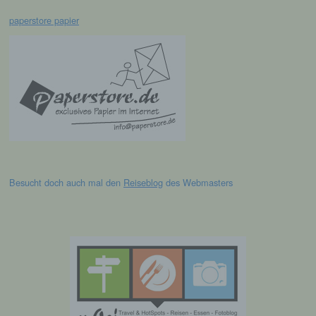
ohne Hinzuziehung zusätzlicher
paperstore papier
Informationen nicht mehr einer spezifischen
betroffenen Person zugeordnet werden
können, sofern diese zusätzlichen
Informationen gesondert aufbewahrt werden
und technischen und organisatorischen
Maßnahmen unterliegen, die gewährleisten,
dass die personenbezogenen Daten nicht
einer identifizierten oder identifizierbaren
natürlichen Person zugewiesen werden.
g) Verantwortlicher oder für die
Verarbeitung Verantwortlicher
Besucht doch auch mal den
Reiseblog
des Webmasters
Verantwortlicher oder für die Verarbeitung
Verantwortlicher ist die natürliche oder
juristische Person, Behörde, Einrichtung
oder andere Stelle, die allein oder
gemeinsam mit anderen über die Zwecke
und Mittel der Verarbeitung von
personenbezogenen Daten entscheidet.
Sind die Zwecke und Mittel dieser
Verarbeitung durch das Unionsrecht oder