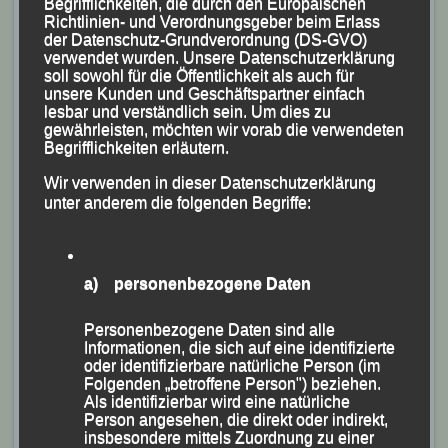
Begrifflichkeiten, die durch den Europäischen
Richtlinien- und Verordnungsgeber beim Erlass
der Datenschutz-Grundverordnung (DS-GVO)
verwendet wurden. Unsere Datenschutzerklärung
soll sowohl für die Öffentlichkeit als auch für
unsere Kunden und Geschäftspartner einfach
lesbar und verständlich sein. Um dies zu
gewährleisten, möchten wir vorab die verwendeten
Begrifflichkeiten erläutern.
Die optische Weiten – Messung ist eingestellt …. es kann beginnen.
Wir verwenden in dieser Datenschutzerklärung
unter anderem die folgenden Begriffe:
Sicherheit geht vor und so mancher Platzwart rümpft ja
auch die Nase, wenn er die Trichter nach den
Durchgängen auf „seinem“ Rasen zählt. Der Leistung
a) personenbezogene Daten
gab dieser Ausschluss von der Öffentlichkeit jedoch
keinen Abbruch. Der Deutsche Polizei-Meister
Personenbezogene Daten sind alle
Informationen, die sich auf eine identifizierte
erreichte nämlich die respektable Weite von 67,82
oder identifizierbare natürliche Person (im
Metern.
Folgenden „betroffene Person") beziehen.
Als identifizierbar wird eine natürliche
Person angesehen, die direkt oder indirekt,
Für unsere Disziplinen bedarf es auch immer eines
insbesondere mittels Zuordnung zu einer