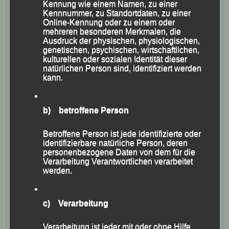
Geräte-Rücktransportes. Im Fernsehen sieht man da
Kennung wie einem Namen, zu einer
Kennnummer, zu Standortdaten, zu einer
immer so batteriebetriebene Modellfahrzeuge, die da
Online-Kennung oder zu einem oder
über den Rasen hin- und her – rasen und die Geräte
mehreren besonderen Merkmalen, die
Ausdruck der physischen, physiologischen,
transportieren. Bei uns wurde dies mit Muskelkraft und
genetischen, psychischen, wirtschaftlichen,
ausdauerndem Sprintvermögen erledigt. Für diese
kulturellen oder sozialen Identität dieser
natürlichen Person sind, identifiziert werden
Arbeit wurden uns zwei Polizeianwärter der
kann.
Bereitschaftspolizei zugeteilt.
b) betroffene Person
Betroffene Person ist jede identifizierte oder
identifizierbare natürliche Person, deren
personenbezogene Daten von dem für die
Verarbeitung Verantwortlichen verarbeitet
werden.
c) Verarbeitung
Verarbeitung ist jeder mit oder ohne Hilfe