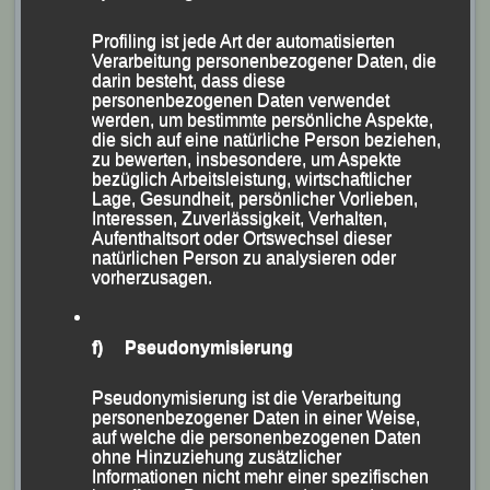
Profiling ist jede Art der automatisierten
Verarbeitung personenbezogener Daten, die
darin besteht, dass diese
personenbezogenen Daten verwendet
werden, um bestimmte persönliche Aspekte,
die sich auf eine natürliche Person beziehen,
zu bewerten, insbesondere, um Aspekte
bezüglich Arbeitsleistung, wirtschaftlicher
Lage, Gesundheit, persönlicher Vorlieben,
Interessen, Zuverlässigkeit, Verhalten,
Zum Abschluss der Veranstaltung gab es für uns
Aufenthaltsort oder Ortswechsel dieser
ehrenamtliche Kampfrichter noch ein kleines
natürlichen Person zu analysieren oder
vorherzusagen.
Erinnerungs-Präsent.
f) Pseudonymisierung
Pseudonymisierung ist die Verarbeitung
personenbezogener Daten in einer Weise,
auf welche die personenbezogenen Daten
ohne Hinzuziehung zusätzlicher
Informationen nicht mehr einer spezifischen