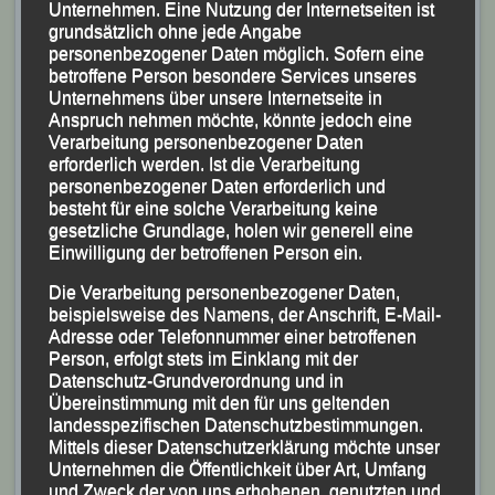
Unternehmen. Eine Nutzung der Internetseiten ist
grundsätzlich ohne jede Angabe
personenbezogener Daten möglich. Sofern eine
betroffene Person besondere Services unseres
Unternehmens über unsere Internetseite in
Anspruch nehmen möchte, könnte jedoch eine
Kai Karzmirek (Rheinland-Pfalz)
Verarbeitung personenbezogener Daten
erforderlich werden. Ist die Verarbeitung
Unser Einsatzort war zweigeteilt. Den Diskuswurf der
personenbezogener Daten erforderlich und
Männer und Frauen sowie der für die männlichen und
besteht für eine solche Verarbeitung keine
gesetzliche Grundlage, holen wir generell eine
weiblichen Mehrkämpfer, wickelten wir im Stadion von
Einwilligung der betroffenen Person ein.
Königsbrunn ab.
Die Verarbeitung personenbezogener Daten,
Für den Hammerwurf der Männer, für die Frauen
beispielsweise des Namens, der Anschrift, E-Mail-
Adresse oder Telefonnummer einer betroffenen
wurden keine Meldungen abgegeben, begaben wir
Person, erfolgt stets im Einklang mit der
uns nach Augsburg auf die Anlage des ESV Augsburg.
Datenschutz-Grundverordnung und in
Nun, die Hammerwerfer sind es gewohnt, dass sie auf
Übereinstimmung mit den für uns geltenden
landesspezifischen Datenschutzbestimmungen.
Grund ihrer Disziplin immer etwas abseits ihre
Mittels dieser Datenschutzerklärung möchte unser
Leistungen erzielen müssen.
Unternehmen die Öffentlichkeit über Art, Umfang
und Zweck der von uns erhobenen, genutzten und