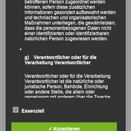
betroffenen Person zugeordnet werden
können, sofern diese zusätzlichen
Informationen gesondert aufbewahrt werden
und technischen und organisatorischen
Maßnahmen unterliegen, die gewährleisten,
dass die personenbezogenen Daten nicht
Die große Abschluss-Veranstaltung fand in der
einer identifizierten oder identifizierbaren
natürlichen Person zugewiesen werden.
Sporthalle der V. BPA Königsbrunn statt, nur wenige
Schritte von unserer Unterkunft entfernt.
g) Verantwortlicher oder für die
Verarbeitung Verantwortlicher
Verantwortlicher oder für die Verarbeitung
Verantwortlicher ist die natürliche oder
juristische Person, Behörde, Einrichtung
oder andere Stelle, die allein oder
gemeinsam mit anderen über die Zwecke
und Mittel der Verarbeitung von
personenbezogenen Daten entscheidet.
Essenziell
Sind die Zwecke und Mittel dieser
Verarbeitung durch das Unionsrecht oder
das Recht der Mitgliedstaaten vorgegeben,
so kann der Verantwortliche
✓ Akzeptieren