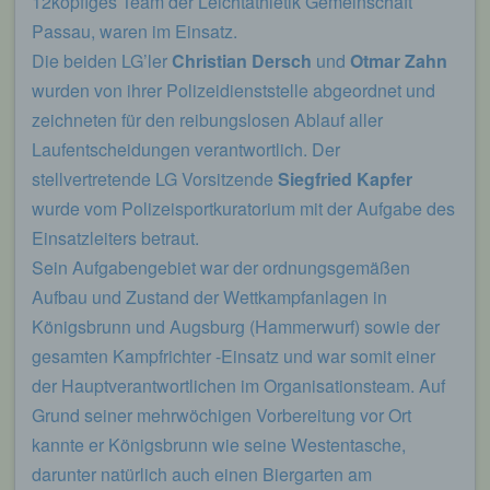
12köpfiges Team der Leichtathletik Gemeinschaft
Passau, waren im Einsatz.
Die beiden LG’ler
Christian Dersch
und
Otmar Zahn
wurden von ihrer Polizeidienststelle abgeordnet und
zeichneten für den reibungslosen Ablauf aller
Laufentscheidungen verantwortlich. Der
stellvertretende LG Vorsitzende
Siegfried Kapfer
wurde vom Polizeisportkuratorium mit der Aufgabe des
Einsatzleiters betraut.
Sein Aufgabengebiet war der ordnungsgemäßen
Aufbau und Zustand der Wettkampfanlagen in
Königsbrunn und Augsburg (Hammerwurf) sowie der
gesamten Kampfrichter -Einsatz und war somit einer
der Hauptverantwortlichen im Organisationsteam. Auf
Grund seiner mehrwöchigen Vorbereitung vor Ort
kannte er Königsbrunn wie seine Westentasche,
darunter natürlich auch einen Biergarten am