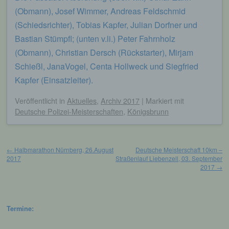
bestimmten Untersuchungsauftrags nach
(Obmann), Josef Wimmer, Andreas Feldschmid
dem Unionsrecht oder dem Recht der
(Schiedsrichter), Tobias Kapfer, Julian Dorfner und
Mitgliedstaaten möglicherweise
personenbezogene Daten erhalten, gelten
Bastian Stümpfl; (unten v.li.) Peter Fahrnholz
jedoch nicht als Empfänger.
(Obmann), Christian Dersch (Rückstarter), Mirjam
Schießl, JanaVogel, Centa Hollweck und Siegfried
j) Dritter
Kapfer (Einsatzleiter).
Veröffentlicht
in
Aktuelles
,
Archiv 2017
|
Markiert mit
Dritter ist eine natürliche oder juristische
Person, Behörde, Einrichtung oder andere
Deutsche Polizei-Meisterschaften
,
Königsbrunn
Stelle außer der betroffenen Person, dem
Verantwortlichen, dem Auftragsverarbeiter
und den Personen, die unter der
Beitragsnavigation
unmittelbaren Verantwortung des
←
Halbmarathon Nürnberg, 26.August
Deutsche Meisterschaft 10km –
Verantwortlichen oder des
2017
Straßenlauf Liebenzell, 03. September
Auftragsverarbeiters befugt sind, die
2017
→
personenbezogenen Daten zu verarbeiten.
k) Einwilligung
Termine: