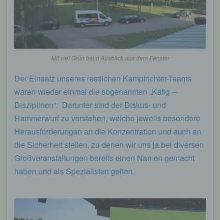
Mit viel Grün beim Ausblick aus dem Fenster
Der Einsatz unseres restlichen Kampfrichter-Teams
waren wieder einmal die sogenannten „Käfig –
Disziplinen“. Darunter sind der Diskus- und
Hammerwurf zu verstehen, welche jeweils besondere
Herausforderungen an die Konzentration und auch an
die Sicherheit stellen, zu denen wir uns ja bei diversen
Großveranstaltungen bereits einen Namen gemacht
haben und als Spezialisten gelten.