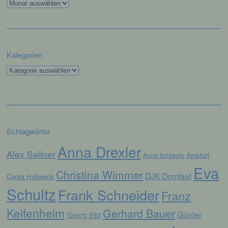
Archiv
verhindern.
Zahlreiche Internetseiten und Server verwenden
Cookies. Viele Cookies enthalten eine sogenannte
Cookie-ID. Eine Cookie-ID ist eine eindeutige
Kategorien
Kennung des Cookies. Sie besteht aus einer
Zeichenfolge, durch welche Internetseiten und
Kategorien
Server dem konkreten Internetbrowser zugeordnet
werden können, in dem das Cookie gespeichert
wurde. Dies ermöglicht es den besuchten
Internetseiten und Servern, den individuellen
Browser der betroffenen Person von anderen
Internetbrowsern, die andere Cookies enthalten,
Schlagwörter
zu unterscheiden. Ein bestimmter Internetbrowser
Anna Drexler
kann über die eindeutige Cookie-ID wiedererkannt
Alex Sellner
Arnstorf
Anne Schregle
und identifiziert werden.
Eva
Christina Wimmer
DJK Domlauf
Centa Hollweck
Durch den Einsatz von Cookies kann den Nutzern
dieser Internetseite nutzerfreundlichere Services
Schultz
Frank Schneider
Franz
bereitstellen, die ohne die Cookie-Setzung nicht
möglich wären.
Keifenheim
Gerhard Bauer
Günter
Georg Eibl
Mittels eines Cookies können die Informationen