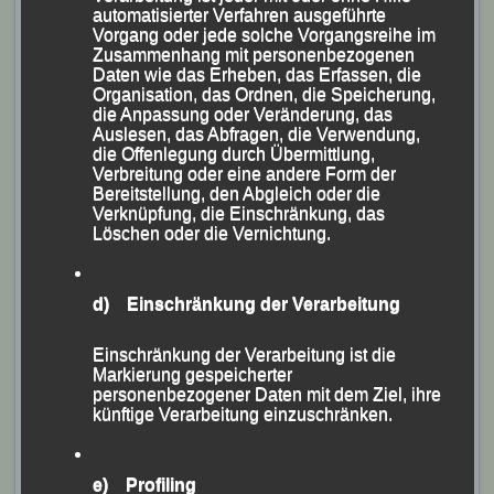
automatisierter Verfahren ausgeführte
Samuel und Bernd, unsere beiden „Gerätesprinter“.
Vorgang oder jede solche Vorgangsreihe im
Zusammenhang mit personenbezogenen
Daten wie das Erheben, das Erfassen, die
Unser Kampfrichterteam war von deren Einsatz hellauf
Organisation, das Ordnen, die Speicherung,
begeistert. Wenn die in Passau wären, eine
die Anpassung oder Veränderung, das
Auslesen, das Abfragen, die Verwendung,
Eingliederung in unseren Kreis wäre vorprogrammiert.
die Offenlegung durch Übermittlung,
Der gesamte Transport wurde nämlich im Laufschritt
Verbreitung oder eine andere Form der
Bereitstellung, den Abgleich oder die
vollzogen und dies auch mit den Hämmern. Und bei
Verknüpfung, die Einschränkung, das
Temperaturen um die 30 Grad.
Löschen oder die Vernichtung.
Einfach Spitze!
Wer an den teilweise hervorragenden Ergebnissen
d) Einschränkung der Verarbeitung
interessiert ist, kann diese unter http://www.dpsk.de
Einschränkung der Verarbeitung ist die
aufrufen.
Markierung gespeicherter
personenbezogener Daten mit dem Ziel, ihre
künftige Verarbeitung einzuschränken.
e) Profiling