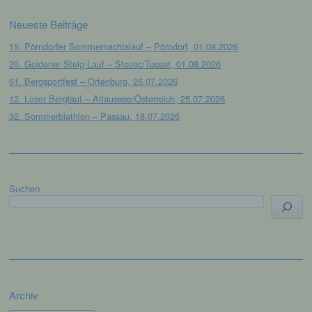
Siegfried Kapfer
Neueste Beiträge
Göttweiger Str. 45
15. Pörndorfer Sommernachtslauf – Pörndorf, 01.08.2026
94032 Passau
20. Goldener Steig-Lauf – Stozec/Tusset, 01.08.2026
Deutschland
61. Bergsportfest – Ortenburg, 26.07.2026
12. Loser Berglauf – Altaussee/Österreich, 25.07.2026
E-Mail: info@lgpassau.de
32. Sommerbiathlon – Passau, 18.07.2026
Cookies / SessionStorage / LocalStorage
Die Internetseiten verwenden teilweise so
genannte Cookies, LocalStorage und
SessionStorage. Dies dient dazu, unser Angebot
Suchen
nutzerfreundlicher, effektiver und sicherer zu
machen. Local Storage und SessionStorage ist
eine Technologie, mit welcher ihr Browser Daten
auf Ihrem Computer oder mobilen Gerät
abspeichert. Cookies sind Textdateien, welche
über einen Internetbrowser auf einem
Computersystem abgelegt und gespeichert
werden. Sie können die Verwendung von Cookies,
Archiv
LocalStorage und SessionStorage durch
entsprechende Einstellung in Ihrem Browser