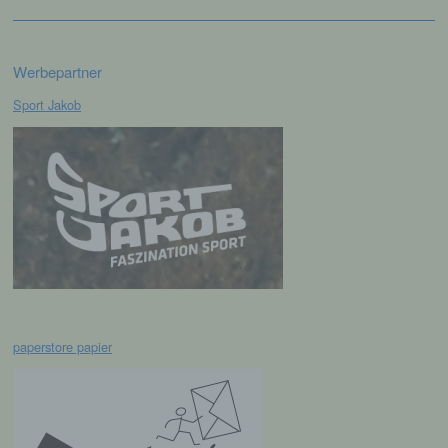
widersprechen. Ferner können bereits gesetzte
Cookies jederzeit über einen Internetbrowser oder
andere Softwareprogramme gelöscht werden. Dies
ist in allen gängigen Internetbrowsern möglich.
Werbepartner
Deaktiviert die betroffene Person die Setzung von
Cookies in dem genutzten Internetbrowser, sind
Sport Jakob
unter Umständen nicht alle Funktionen unserer
Internetseite vollumfänglich nutzbar.
Erfassung von allgemeinen Daten und
Informationen
Die Internetseite erfasst mit jedem Aufruf der
Internetseite durch eine betroffene Person oder ein
automatisiertes System eine Reihe von
allgemeinen Daten und Informationen. Diese
allgemeinen Daten und Informationen werden in
den Logfiles des Servers gespeichert. Erfasst
paperstore papier
werden können die (1) verwendeten Browsertypen
und Versionen, (2) das vom zugreifenden System
verwendete Betriebssystem, (3) die Internetseite,
von welcher ein zugreifendes System auf unsere
Internetseite gelangt (sogenannte Referrer), (4) die
Unterwebseiten, welche über ein zugreifendes