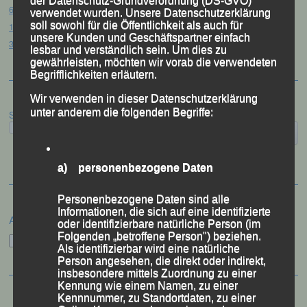
61. Bergsportfest – Ortenburg, 26.07.2026
verwendet wurden. Unsere Datenschutzerklärung
soll sowohl für die Öffentlichkeit als auch für
12. Loser Berglauf – Altaussee/Österreich, 25.07.2026
unsere Kunden und Geschäftspartner einfach
32. Sommerbiathlon – Passau, 18.07.2026
lesbar und verständlich sein. Um dies zu
gewährleisten, möchten wir vorab die verwendeten
Begrifflichkeiten erläutern.
Wir verwenden in dieser Datenschutzerklärung
unter anderem die folgenden Begriffe:
Suchen
a) personenbezogene Daten
Personenbezogene Daten sind alle
Informationen, die sich auf eine identifizierte
Archiv
oder identifizierbare natürliche Person (im
Folgenden „betroffene Person") beziehen.
Archiv
Als identifizierbar wird eine natürliche
Person angesehen, die direkt oder indirekt,
insbesondere mittels Zuordnung zu einer
Kennung wie einem Namen, zu einer
Kennnummer, zu Standortdaten, zu einer