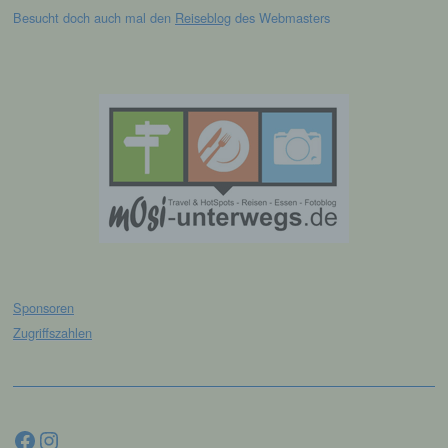
Informationen gesondert aufbewahrt werden
Besucht doch auch mal den
Reiseblog
des Webmasters
und technischen und organisatorischen
Maßnahmen unterliegen, die gewährleisten,
dass die personenbezogenen Daten nicht
einer identifizierten oder identifizierbaren
natürlichen Person zugewiesen werden.
g) Verantwortlicher oder für die
Verarbeitung Verantwortlicher
Verantwortlicher oder für die Verarbeitung
Verantwortlicher ist die natürliche oder
juristische Person, Behörde, Einrichtung
oder andere Stelle, die allein oder
gemeinsam mit anderen über die Zwecke
Sponsoren
und Mittel der Verarbeitung von
personenbezogenen Daten entscheidet.
Zugriffszahlen
Sind die Zwecke und Mittel dieser
Verarbeitung durch das Unionsrecht oder
das Recht der Mitgliedstaaten vorgegeben,
so kann der Verantwortliche
beziehungsweise können die bestimmten
Facebook
Instagram
Kriterien seiner Benennung nach dem