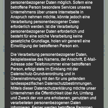
personenbezogener Daten möglich. Sofern eine
Meisterschaften für die Heim-Weltmeisterschaften
betroffene Person besondere Services unseres
Ende August in Bernau bei Berlin zu qualifizieren
Unternehmens über unsere Internetseite in
Anspruch nehmen möchte, könnte jedoch eine
können.
Verarbeitung personenbezogener Daten
erforderlich werden. Ist die Verarbeitung
Veröffentlicht
in
Aktuelles
,
Archiv 2022
personenbezogener Daten erforderlich und
besteht für eine solche Verarbeitung keine
gesetzliche Grundlage, holen wir generell eine
Beitragsnavigation
Einwilligung der betroffenen Person ein.
←
Lisa Fuchs mit neuer 10-km-
Doppelsieg im Halbmarathon durch
Bestzeit!￼
Stephan Fruhmann und Mario
Bernhardt
→
Die Verarbeitung personenbezogener Daten,
beispielsweise des Namens, der Anschrift, E-Mail-
Adresse oder Telefonnummer einer betroffenen
Person, erfolgt stets im Einklang mit der
Termine:
Datenschutz-Grundverordnung und in
Übereinstimmung mit den für uns geltenden
landesspezifischen Datenschutzbestimmungen.
Mittels dieser Datenschutzerklärung möchte unser
Unternehmen die Öffentlichkeit über Art, Umfang
und Zweck der von uns erhobenen, genutzten und
verarbeiteten personenbezogenen Daten
informieren. Ferner werden betroffene Personen