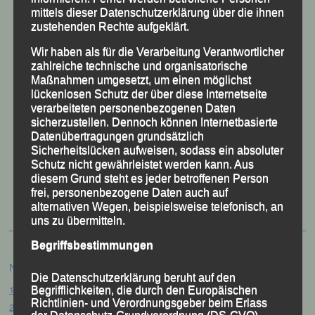
mittels dieser Datenschutzerklärung über die ihnen
zustehenden Rechte aufgeklärt.
Wir haben als für die Verarbeitung Verantwortlicher
zahlreiche technische und organisatorische
Maßnahmen umgesetzt, um einen möglichst
lückenlosen Schutz der über diese Internetseite
verarbeiteten personenbezogenen Daten
sicherzustellen. Dennoch können Internetbasierte
Datenübertragungen grundsätzlich
Sicherheitslücken aufweisen, sodass ein absoluter
Schutz nicht gewährleistet werden kann. Aus
50 Jahre LG Passau
diesem Grund steht es jeder betroffenen Person
Festzschrift
frei, personenbezogene Daten auch auf
alternativen Wegen, beispielsweise telefonisch, an
uns zu übermitteln.
Begriffsbestimmungen
Neueste Beiträge
Die Datenschutzerklärung beruht auf den
15. Pörndorfer Sommernachtslauf – Pörndorf, 01.08.2026
Begrifflichkeiten, die durch den Europäischen
Richtlinien- und Verordnungsgeber beim Erlass
20. Goldener Steig-Lauf – Stozec/Tusset, 01.08.2026
der Datenschutz-Grundverordnung (DS-GVO)