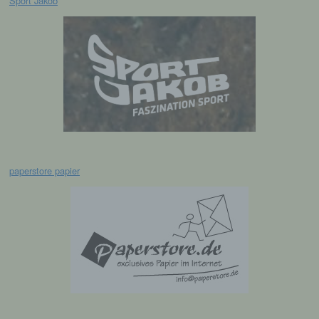
Sport Jakob
Verarbeitung personenbezogener Daten, die
darin besteht, dass diese
personenbezogenen Daten verwendet
werden, um bestimmte persönliche Aspekte,
die sich auf eine natürliche Person beziehen,
zu bewerten, insbesondere, um Aspekte
bezüglich Arbeitsleistung, wirtschaftlicher
Lage, Gesundheit, persönlicher Vorlieben,
Interessen, Zuverlässigkeit, Verhalten,
Aufenthaltsort oder Ortswechsel dieser
natürlichen Person zu analysieren oder
vorherzusagen.
paperstore papier
f) Pseudonymisierung
Pseudonymisierung ist die Verarbeitung
personenbezogener Daten in einer Weise,
auf welche die personenbezogenen Daten
ohne Hinzuziehung zusätzlicher
Informationen nicht mehr einer spezifischen
betroffenen Person zugeordnet werden
können, sofern diese zusätzlichen