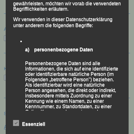
gewährleisten, möchten wir vorab die verwendeten
Begrifflichkeiten erläutern.
Wir verwenden in dieser Datenschutzerklärung
unter anderem die folgenden Begriffe:
Archiv
Archiv
a) personenbezogene Daten
Personenbezogene Daten sind alle
Kategorien
Informationen, die sich auf eine identifizierte
oder identifizierbare natürliche Person (im
Kategorien
Folgenden „betroffene Person") beziehen.
Als identifizierbar wird eine natürliche
Person angesehen, die direkt oder indirekt,
insbesondere mittels Zuordnung zu einer
Kennung wie einem Namen, zu einer
Kennnummer, zu Standortdaten, zu einer
Online-Kennung oder zu einem oder
Schlagwörter
mehreren besonderen Merkmalen, die
Anna Drexler
Ausdruck der physischen, physiologischen,
Essenziell
Alex Sellner
Arnstorf
Anne Schregle
genetischen, psychischen, wirtschaftlichen,
kulturellen oder sozialen Identität dieser