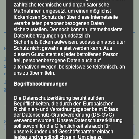
zahlreiche technische und organisatorische
50 Jahre LG Passau
Maßnahmen umgesetzt, um einen möglichst
Festzschrift
lückenlosen Schutz der über diese Internetseite
verarbeiteten personenbezogenen Daten
sicherzustellen. Dennoch können Internetbasierte
Datenübertragungen grundsätzlich
Sicherheitslücken aufweisen, sodass ein absoluter
Neueste Beiträge
Schutz nicht gewährleistet werden kann. Aus
diesem Grund steht es jeder betroffenen Person
15. Pörndorfer Sommernachtslauf – Pörndorf, 01.08.2026
frei, personenbezogene Daten auch auf
20. Goldener Steig-Lauf – Stozec/Tusset, 01.08.2026
alternativen Wegen, beispielsweise telefonisch, an
uns zu übermitteln.
61. Bergsportfest – Ortenburg, 26.07.2026
12. Loser Berglauf – Altaussee/Österreich, 25.07.2026
Begriffsbestimmungen
32. Sommerbiathlon – Passau, 18.07.2026
Die Datenschutzerklärung beruht auf den
Begrifflichkeiten, die durch den Europäischen
Richtlinien- und Verordnungsgeber beim Erlass
der Datenschutz-Grundverordnung (DS-GVO)
verwendet wurden. Unsere Datenschutzerklärung
Suchen
soll sowohl für die Öffentlichkeit als auch für
unsere Kunden und Geschäftspartner einfach
lesbar und verständlich sein. Um dies zu