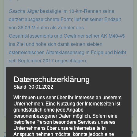
Sascha Jäger
bestätigte im 10-km-Rennen seine
derzeit ausgezeichnete Form; lief mit seiner Endzeit
von 36:03 Minuten als Zehnter des
Gesamtklassements und Gewinner seiner AK M40/45
ins Ziel und holte sich damit seinen siebten
österreichischen Altersklassensieg in Folge und bleibt
seit September 2017 ungeschlagen.
Für
Axel Brand
blieben die Uhren nach 38:49 Minuten
Datenschutzerklärung
stehen, was für ihn Platz Sechs in der gleichen AK und
Stand: 30.01.2022
Rang 27 im Gesamteinlauf bedeutete.
Wir freuen uns sehr über Ihr Interesse an unserem
Veröffentlicht
in
Aktuelles
,
Archiv 2019
|
Markiert mit
"Löffler
Unternehmen. Eine Nutzung der Internetseiten ist
Messe Lauf"
,
Ried
,
Sascha Jäger
grundsätzlich ohne jede Angabe
personenbezogener Daten möglich. Sofern eine
betroffene Person besondere Services unseres
Beitragsnavigation
Unternehmens über unsere Internetseite in
←
Deutsche Cross – Meisterschaften
Stadt Passau – Sportlerehrung
Anspruch nehmen möchte, könnte jedoch eine
Ingolstadt, 09. März 2019
Passau, 15. März 2019
→