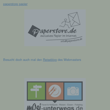
die sich auf eine natürliche Person beziehen,
paperstore papier
zu bewerten, insbesondere, um Aspekte
bezüglich Arbeitsleistung, wirtschaftlicher
Lage, Gesundheit, persönlicher Vorlieben,
Interessen, Zuverlässigkeit, Verhalten,
Aufenthaltsort oder Ortswechsel dieser
natürlichen Person zu analysieren oder
vorherzusagen.
f) Pseudonymisierung
Besucht doch auch mal den
Reiseblog
des Webmasters
Pseudonymisierung ist die Verarbeitung
personenbezogener Daten in einer Weise,
auf welche die personenbezogenen Daten
ohne Hinzuziehung zusätzlicher
Informationen nicht mehr einer spezifischen
betroffenen Person zugeordnet werden
können, sofern diese zusätzlichen
Informationen gesondert aufbewahrt werden
und technischen und organisatorischen
Maßnahmen unterliegen, die gewährleisten,
dass die personenbezogenen Daten nicht
einer identifizierten oder identifizierbaren