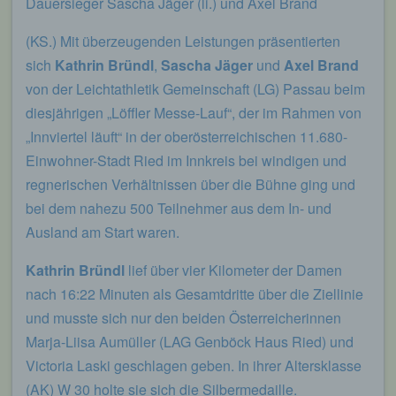
Dauersieger Sascha Jäger (li.) und Axel Brand
(KS.) Mit überzeugenden Leistungen präsentierten
sich
Kathrin Bründl
,
Sascha Jäger
und
Axel Brand
von der Leichtathletik Gemeinschaft (LG) Passau beim
diesjährigen „Löffler Messe-Lauf“, der im Rahmen von
„Innviertel läuft“ in der oberösterreichischen 11.680-
Einwohner-Stadt Ried im Innkreis bei windigen und
regnerischen Verhältnissen über die Bühne ging und
bei dem nahezu 500 Teilnehmer aus dem In- und
Ausland am Start waren.
Kathrin Bründl
lief über vier Kilometer der Damen
nach 16:22 Minuten als Gesamtdritte über die Ziellinie
und musste sich nur den beiden Österreicherinnen
Marja-Liisa Aumüller (LAG Genböck Haus Ried) und
Victoria Laski geschlagen geben. In ihrer Altersklasse
(AK) W 30 holte sie sich die Silbermedaille.