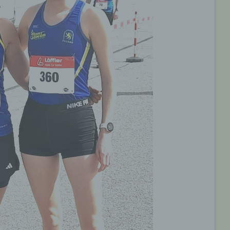
e) Profiling
Profiling ist jede Art der automatisierten Verarbeitung
personenbezogener Daten, die darin besteht, dass diese
personenbezogenen Daten verwendet werden, um bestimmte
persönliche Aspekte, die sich auf eine natürliche Person bezie
zu bewerten, insbesondere, um Aspekte bezüglich Arbeitsleistu
wirtschaftlicher Lage, Gesundheit, persönlicher Vorlieben, Inter
Zuverlässigkeit, Verhalten, Aufenthaltsort oder Ortswechsel die
natürlichen Person zu analysieren oder vorherzusagen.
f) Pseudonymisierung
Pseudonymisierung ist die Verarbeitung personenbezogener D
in einer Weise, auf welche die personenbezogenen Daten ohn
Hinzuziehung zusätzlicher Informationen nicht mehr einer
spezifischen betroffenen Person zugeordnet werden können, so
diese zusätzlichen Informationen gesondert aufbewahrt werde
technischen und organisatorischen Maßnahmen unterliegen, di
gewährleisten, dass die personenbezogenen Daten nicht einer