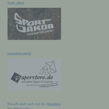
Sport Jakob
hen,
ng,
essen,
ser
paperstore papier
aten
e
fern
n und
Besucht doch auch mal den
Reiseblog
e
des Webmasters