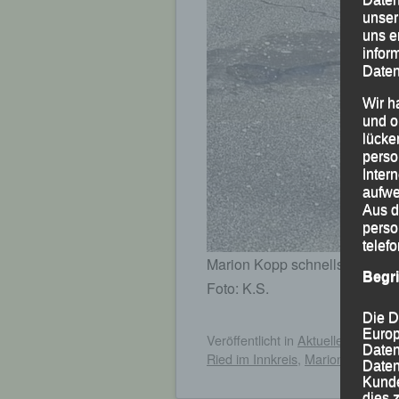
unser
uns e
infor
Daten
Wir h
und o
lücke
perso
Inter
aufwe
Aus d
perso
telef
Marion Kopp schnellste Dame 
Begr
Foto: K.S.
Die D
Europ
Veröffentlicht
in
Aktuelles
,
Archiv
Daten
Ried im Innkreis
,
Marion Kopp
Daten
Kunde
dies 