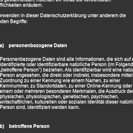
flichkeiten erläutern.
erwenden in dieser Datenschutzerklärung unter anderem die
nden Begriffe:
selauf“ – Ried im
.03.2024
a) personenbezogene Daten
Personenbezogene Daten sind alle Informationen, die sich auf 
on
lgpassau
identifizierte oder identifizierbare natürliche Person (im Folgen
„betroffene Person") beziehen. Als identifizierbar wird eine natü
Person angesehen, die direkt oder indirekt, insbesondere mittel
Streckenrekord zum Gesamtsieg
Zuordnung zu einer Kennung wie einem Namen, zu einer
Kennnummer, zu Standortdaten, zu einer Online-Kennung oder
einem oder mehreren besonderen Merkmalen, die Ausdruck de
p Gesamtdritte und schnellste 40jährige-
physischen, physiologischen, genetischen, psychischen,
wirtschaftlichen, kulturellen oder sozialen Identität dieser natür
Person sind, identifiziert werden kann.
den Leistungen glänzten Anna Drexler und Marion
emeinschaft (LG) Passau beim diesjährigen „Löffler
sterreichischen 11.500-Einwohner-Stadt Ried im
b) betroffene Person