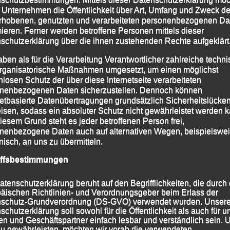
 Unternehmen die Öffentlichkeit über Art, Umfang und Zweck de
rhobenen, genutzten und verarbeiteten personenbezogenen Da
mieren. Ferner werden betroffene Personen mittels dieser
schutzerklärung über die ihnen zustehenden Rechte aufgeklärt
aben als für die Verarbeitung Verantwortlicher zahlreiche techn
rganisatorische Maßnahmen umgesetzt, um einen möglichst
nlosen Schutz der über diese Internetseite verarbeiteten
nenbezogenen Daten sicherzustellen. Dennoch können
netbasierte Datenübertragungen grundsätzlich Sicherheitslücke
isen, sodass ein absoluter Schutz nicht gewährleistet werden k
iesem Grund steht es jeder betroffenen Person frei,
nenbezogene Daten auch auf alternativen Wegen, beispielswe
onisch, an uns zu übermitteln.
über die 4-km-Distanz
iffsbestimmungen
atenschutzerklärung beruht auf den Begrifflichkeiten, die durch
äischen Richtlinien- und Verordnungsgeber beim Erlass der
 2025
|
Markiert mit
"Löffler Messe Lauf"
,
„Löffler Messelauf“ -
schutz-Grundverordnung (DS-GVO) verwendet wurden. Unser
schutzerklärung soll sowohl für die Öffentlichkeit als auch für u
n und Geschäftspartner einfach lesbar und verständlich sein.
zu gewährleisten, möchten wir vorab die verwendeten