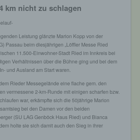
4 km nicht zu schlagen
selauf-
eugenden Leistung glänzte Marion Kopp von der
LG) Passau beim diesjährigen „Löffler Messe Ried
chischen 11.500-Einwohner-Stadt Ried im Innkreis bei
igen Verhältnissen über die Bühne ging und bei dem
In- und Ausland am Start waren.
 dem Rieder Messegelände eine flache gem. den
ien vermessene 2-km-Runde mit einigen scharfen bzw.
hlaufen war, erkämpfte sich die 50jährige Marion
esamtsieg bei den Damen vor den beiden
berger (SU LAG Genböck Haus Ried) und Bianca
em holte sie sich damit auch den Sieg in ihrer