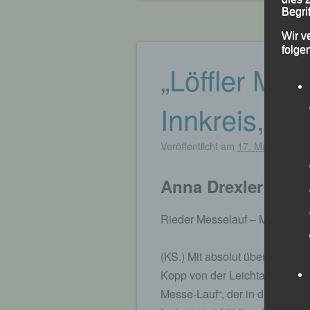
Begrif
Wir v
folge
„Löffler Mes
Innkreis, 17
Veröffentlicht am
17. März 2024
v
Anna Drexler mit 
Rieder Messelauf – Marion Kop
(KS.) Mit absolut überzeugen
Kopp von der Leichtathletik G
Messe-Lauf“, der in der oberö