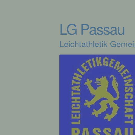
LG Passau
Leichtathletik Geme