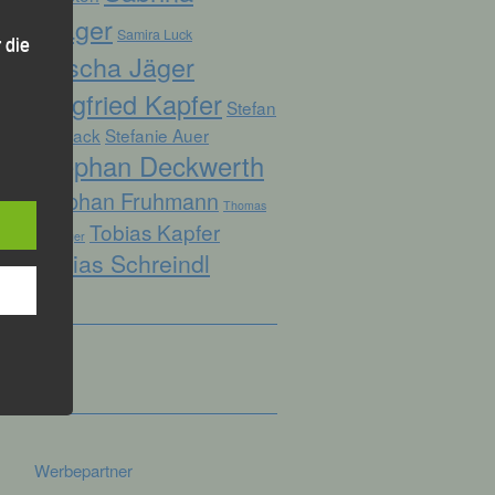
Prager
Samira Luck
 die
Sascha Jäger
Siegfried Kapfer
Stefan
Biersack
Stefanie Auer
Stephan Deckwerth
hren
Stephan Fruhmann
Thomas
Tobias Kapfer
en,
Kopfinger
die
Tobias Schreindl
oder
tung.
er
ung
Werbepartner