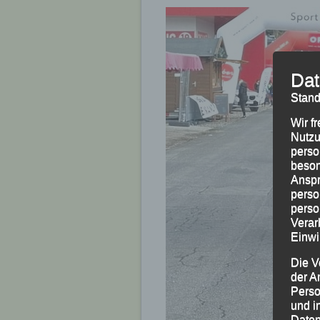
Dat
Stand
Wir f
Nutzu
perso
beson
Anspr
perso
perso
Verar
Einwi
Die V
der A
Perso
und i
Daten