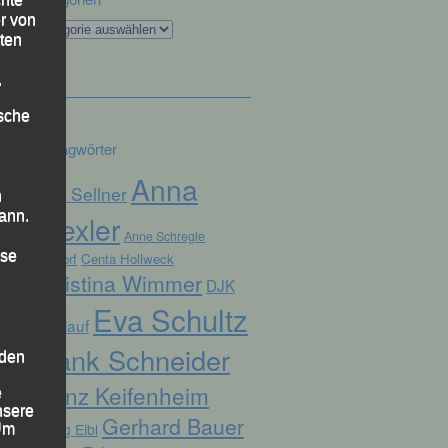
r von
Kategorien
ten
.
ische
Schlagwörter
Anna
Alex Sellner
n
ann.
Drexler
Anne Schregle
ise
Arnstorf
Centa Hollweck
Christina Wimmer
DJK
Eva Schultz
Domlauf
Frank Schneider
 den
Franz Keifenheim
e
nsere
Gerhard Bauer
Georg Eibl
 Um