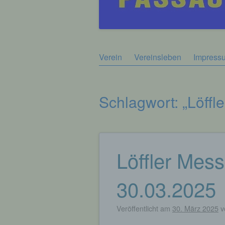
Zum
Verein
Vereinsleben
Impress
Hauptmenü
Inhalt
springen
Schlagwort:
„Löffl
Löffler Mess
Beitragsnavigation
30.03.2025
Veröffentlicht am
30. März 2025
v