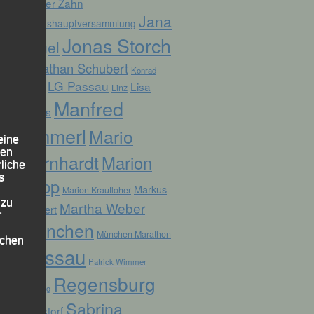
Günter Zahn
Jana
Jahreshauptversammlung
Jonas Storch
Vogel
Jonathan Schubert
Konrad
LG Passau
Lisa
Linz
Kufner
Manfred
Fuchs
Ammerl
Mario
eine
den
Bernhardt
Marion
rliche
s
Kopp
Markus
Marion Krautloher
 zu
Martha Weber
Weinert
r
München
München Marathon
lichen
Passau
Patrick Wimmer
Regensburg
Pocking
Sabrina
Ruhstorf