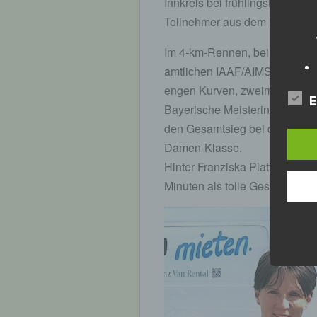
Innkreis bei frühlingshaften 
Teilnehmer aus dem In- und A
Im 4-km-Rennen, bei dem auf
amtlichen IAAF/AIMS-Richtlin
engen Kurven, zweimal zu durc
E
Bayerische Meisterin Anna Dr
den Gesamtsieg bei den Dame
Damen-Klasse.
Hinter Franziska Plattner vom
Minuten als tolle Gesamtdritte 