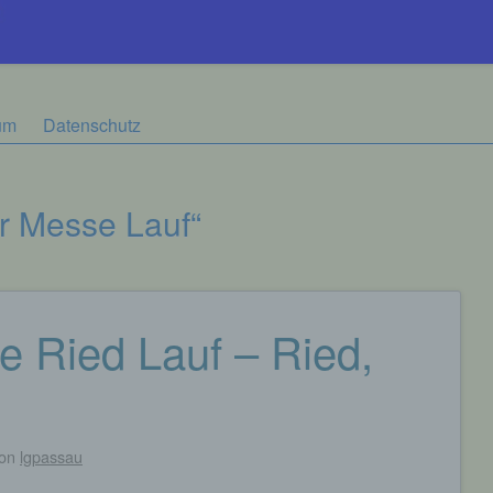
um
Datenschutz
er Messe Lauf“
e Ried Lauf – Ried,
on
lgpassau