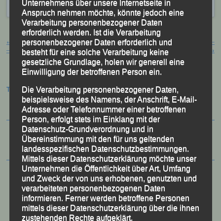
Unternehmens über unsere Internetseite in
Kopp
Anspruch nehmen möchte, könnte jedoch eine
Verarbeitung personenbezogener Daten
Beitragsnavigation
erforderlich werden. Ist die Verarbeitung
←
Wettkampfvorbereitung auf Mallorca
16. Marktlauf – Rund um Ruhstorf –
personenbezogener Daten erforderlich und
– Mallorca, 29.03.2025
Ruhstorf, 30.03.2025
→
besteht für eine solche Verarbeitung keine
gesetzliche Grundlage, holen wir generell eine
Einwilligung der betroffenen Person ein.
Termine:
Die Verarbeitung personenbezogener Daten,
beispielsweise des Namens, der Anschrift, E-Mail-
Adresse oder Telefonnummer einer betroffenen
Person, erfolgt stets im Einklang mit der
Datenschutz-Grundverordnung und in
Übereinstimmung mit den für uns geltenden
landesspezifischen Datenschutzbestimmungen.
Mittels dieser Datenschutzerklärung möchte unser
Unternehmen die Öffentlichkeit über Art, Umfang
und Zweck der von uns erhobenen, genutzten und
verarbeiteten personenbezogenen Daten
informieren. Ferner werden betroffene Personen
mittels dieser Datenschutzerklärung über die ihnen
zustehenden Rechte aufgeklärt.