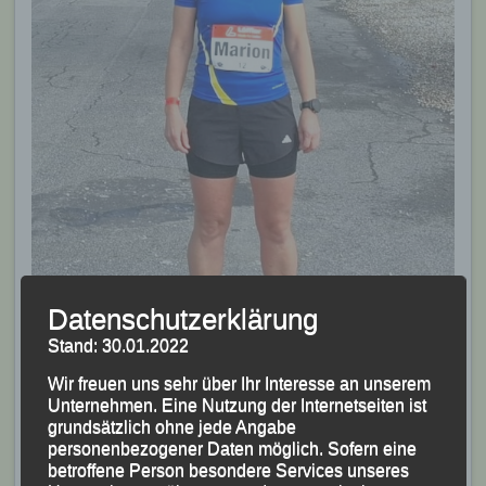
Datenschutzerklärung
Stand: 30.01.2022
Wir freuen uns sehr über Ihr Interesse an unserem
Marion Kopp schnellste Dame über die 4-km-Distanz
Unternehmen. Eine Nutzung der Internetseiten ist
Foto: K.S.
grundsätzlich ohne jede Angabe
Veröffentlicht
in
Aktuelles
,
Archiv 2025
|
Markiert mit
"Löffler
personenbezogener Daten möglich. Sofern eine
Messe Lauf"
,
„Löffler Messelauf“ - Ried im Innkreis
,
Marion
betroffene Person besondere Services unseres