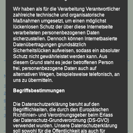
Wir haben als für die Verarbeitung Verantwortlicher
zahlreiche technische und organisatorische
Maßnahmen umgesetzt, um einen möglichst
lückenlosen Schutz der über diese Internetseite
verarbeiteten personenbezogenen Daten
50 Jahre LG Passau
sicherzustellen. Dennoch können Internetbasierte
Festzschrift
Datenübertragungen grundsätzlich
Sicherheitslücken aufweisen, sodass ein absoluter
Schutz nicht gewährleistet werden kann. Aus
diesem Grund steht es jeder betroffenen Person
frei, personenbezogene Daten auch auf
alternativen Wegen, beispielsweise telefonisch, an
Neueste Beiträge
uns zu übermitteln.
15. Pörndorfer Sommernachtslauf – Pörndorf, 01.08.2026
Begriffsbestimmungen
20. Goldener Steig-Lauf – Stozec/Tusset, 01.08.2026
61. Bergsportfest – Ortenburg, 26.07.2026
Die Datenschutzerklärung beruht auf den
12. Loser Berglauf – Altaussee/Österreich, 25.07.2026
Begrifflichkeiten, die durch den Europäischen
Richtlinien- und Verordnungsgeber beim Erlass
32. Sommerbiathlon – Passau, 18.07.2026
der Datenschutz-Grundverordnung (DS-GVO)
verwendet wurden. Unsere Datenschutzerklärung
soll sowohl für die Öffentlichkeit als auch für