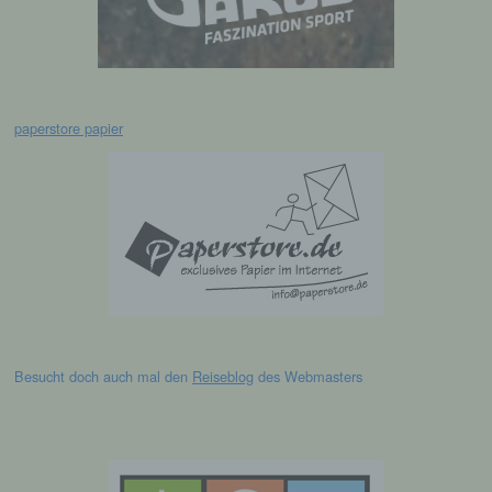
personenbezogenen Daten verwendet
werden, um bestimmte persönliche Aspekte,
die sich auf eine natürliche Person beziehen,
zu bewerten, insbesondere, um Aspekte
bezüglich Arbeitsleistung, wirtschaftlicher
Lage, Gesundheit, persönlicher Vorlieben,
paperstore papier
Interessen, Zuverlässigkeit, Verhalten,
Aufenthaltsort oder Ortswechsel dieser
natürlichen Person zu analysieren oder
vorherzusagen.
f) Pseudonymisierung
Pseudonymisierung ist die Verarbeitung
personenbezogener Daten in einer Weise,
auf welche die personenbezogenen Daten
ohne Hinzuziehung zusätzlicher
Besucht doch auch mal den
Reiseblog
des Webmasters
Informationen nicht mehr einer spezifischen
betroffenen Person zugeordnet werden
können, sofern diese zusätzlichen
Informationen gesondert aufbewahrt werden
und technischen und organisatorischen
Maßnahmen unterliegen, die gewährleisten,