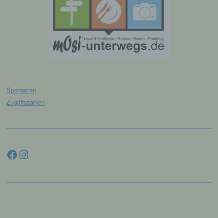
dass die personenbezogenen Daten nicht
einer identifizierten oder identifizierbaren
natürlichen Person zugewiesen werden.
g) Verantwortlicher oder für die
Verarbeitung Verantwortlicher
Verantwortlicher oder für die Verarbeitung
Sponsoren
Verantwortlicher ist die natürliche oder
Zugriffszahlen
juristische Person, Behörde, Einrichtung
oder andere Stelle, die allein oder
gemeinsam mit anderen über die Zwecke
und Mittel der Verarbeitung von
personenbezogenen Daten entscheidet.
Facebook
Instagram
Sind die Zwecke und Mittel dieser
Verarbeitung durch das Unionsrecht oder
das Recht der Mitgliedstaaten vorgegeben,
so kann der Verantwortliche
beziehungsweise können die bestimmten
Kriterien seiner Benennung nach dem
Unionsrecht oder dem Recht der
Mitgliedstaaten vorgesehen werden.