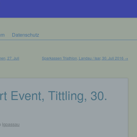
um
Datenschutz
en, 27. Juli
Sparkassen Triathlon, Landau / Isar, 30. Juli 2016
→
 Event, Tittling, 30.
n
lgpassau