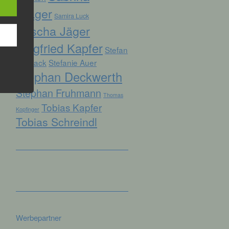
Prager
Samira Luck
Sascha Jäger
hren
Siegfried Kapfer
Stefan
en,
die
Biersack
Stefanie Auer
Stephan Deckwerth
oder
Stephan Fruhmann
Thomas
tung.
Tobias Kapfer
Kopfinger
Tobias Schreindl
er
ung
Werbepartner