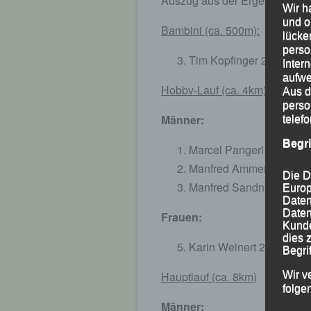
Auszug aus der Ergebnisliste:
Wir h
und o
Bambini (ca. 500m):
lücke
perso
Tim Kopfinger 2:54 Min.;
Inter
aufwe
Hobbv-Lauf (ca. 4km)
Aus d
perso
Männer:
telef
Begr
Marcel Pangerl 14:10 Min
Manfred Ammerl 14:33 M
Die D
Manfred Sandner 18:54 M
Europ
Daten
Daten
Frauen:
Kunde
dies 
Karin Weinert 22:39 Min.
Begrif
Wir v
Hauptlauf (ca. 8km)
folge
Männer: