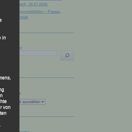
Österreich, 25.07.2026
32. Sommerbiathlon – Passau,
18.07.2026
e
 in
Suchen
mens,
ng
Archiv
en
Archiv
chte
r von
ten
.
Kategorien