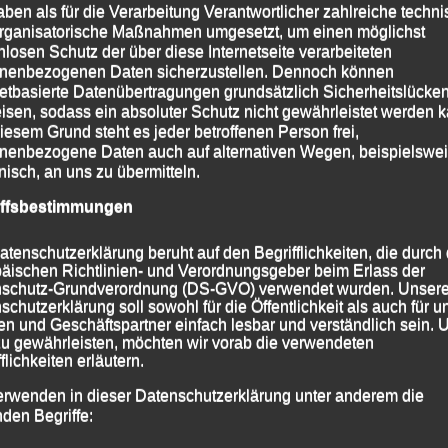
aben als für die Verarbeitung Verantwortlicher zahlreiche techn
rganisatorische Maßnahmen umgesetzt, um einen möglichst
nlosen Schutz der über diese Internetseite verarbeiteten
nenbezogenen Daten sicherzustellen. Dennoch können
 (Jüngster Teilnehmer!)
netbasierte Datenübertragungen grundsätzlich Sicherheitslücke
isen, sodass ein absoluter Schutz nicht gewährleistet werden k
iesem Grund steht es jeder betroffenen Person frei,
nenbezogene Daten auch auf alternativen Wegen, beispielswe
onisch, an uns zu übermitteln.
iffsbestimmungen
.;
in,:
atenschutzerklärung beruht auf den Begrifflichkeiten, die durch
in.;
äischen Richtlinien- und Verordnungsgeber beim Erlass der
schutz-Grundverordnung (DS-GVO) verwendet wurden. Unser
schutzerklärung soll sowohl für die Öffentlichkeit als auch für u
n und Geschäftspartner einfach lesbar und verständlich sein.
zu gewährleisten, möchten wir vorab die verwendeten
;
flichkeiten erläutern.
erwenden in dieser Datenschutzerklärung unter anderem die
nden Begriffe: