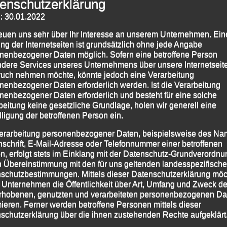
enschutzerklärung
: 30.01.2022
reuen uns sehr über Ihr Interesse an unserem Unternehmen. Ein
ng der Internetseiten ist grundsätzlich ohne jede Angabe
nenbezogener Daten möglich. Sofern eine betroffene Person
dere Services unseres Unternehmens über unsere Internetseite
uch nehmen möchte, könnte jedoch eine Verarbeitung
nenbezogener Daten erforderlich werden. Ist die Verarbeitung
nenbezogener Daten erforderlich und besteht für eine solche
beitung keine gesetzliche Grundlage, holen wir generell eine
lligung der betroffenen Person ein.
erarbeitung personenbezogener Daten, beispielsweise des Na
nschrift, E-Mail-Adresse oder Telefonnummer einer betroffenen
n, erfolgt stets im Einklang mit der Datenschutz-Grundverordnu
n Übereinstimmung mit den für uns geltenden landesspezifisch
schutzbestimmungen. Mittels dieser Datenschutzerklärung mö
 Unternehmen die Öffentlichkeit über Art, Umfang und Zweck de
Ein Teil der LG-Starter
rhobenen, genutzten und verarbeiteten personenbezogenen Da
mieren. Ferner werden betroffene Personen mittels dieser
schutzerklärung über die ihnen zustehenden Rechte aufgeklärt