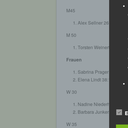
M45
Alex Sellner 26:40 Min.;
M 50
Torsten Weinert 38:21 Mi
Frauen
Sabrina Prager 29:51 Min
Elena Lindt 38:16 Min.;
W 30
Nadine Niederhofer 33:1
Barbara Junker 37:52 Mi
E
W 35