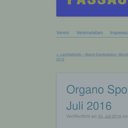
Zum
Verein
Vereinsleben
Impress
Hauptmenü
Inhalt
springen
←
Leichtathletik – Abend Dantestadion, Münch
2016
Beitragsnavigation
Organo Sport
Juli 2016
Veröffentlicht am
30. Juli 2016
vo