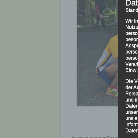
Dat
Stand
Wir f
Nutzu
perso
beson
Anspr
perso
perso
Verar
Einwi
Die V
der A
Perso
und i
Daten
unser
uns e
infor
Daten