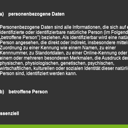
a) personenbezogene Daten
Personenbezogene Daten sind alle Informationen, die sich auf 
identifizierte oder identifizierbare natürliche Person (im Folgen
„betroffene Person") beziehen. Als identifizierbar wird eine natü
Person angesehen, die direkt oder indirekt, insbesondere mittel
n.;
Zuordnung zu einer Kennung wie einem Namen, zu einer
Kennnummer, zu Standortdaten, zu einer Online-Kennung oder
einem oder mehreren besonderen Merkmalen, die Ausdruck de
physischen, physiologischen, genetischen, psychischen,
wirtschaftlichen, kulturellen oder sozialen Identität dieser natür
.;
Person sind, identifiziert werden kann.
b) betroffene Person
2 Min.;
Betroffene Person ist jede identifizierte oder identifizierbare
natürliche Person, deren personenbezogene Daten von dem für
n.;
ssenziell
Verarbeitung Verantwortlichen verarbeitet werden.