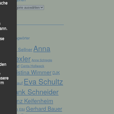
ische
Kategorien
n
ann.
Schlagwörter
ise
Anna
Alex Sellner
Drexler
Anne Schregle
 den
Arnstorf
Centa Hollweck
Christina Wimmer
DJK
e
nsere
Eva Schultz
Domlauf
 Um
Frank Schneider
Franz Keifenheim
Gerhard Bauer
Georg Eibl