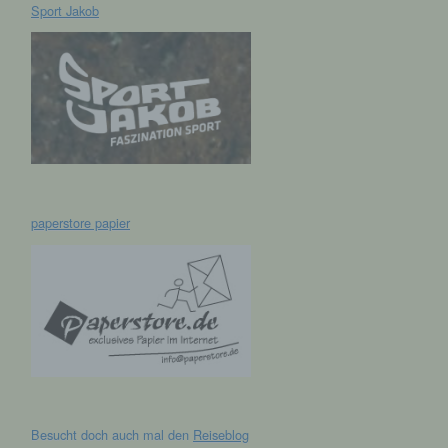
Sport Jakob
hen,
ng,
essen,
ser
paperstore papier
aten
e
fern
n und
e
esen
Besucht doch auch mal den
Reiseblog
cher