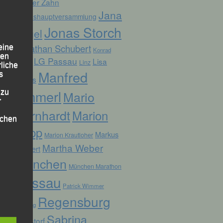
Günter Zahn
Jana
Jahreshauptversammlung
Jonas Storch
Vogel
Jonathan Schubert
eine
Konrad
den
LG Passau
Lisa
Linz
Kufner
rliche
Manfred
s
Fuchs
Ammerl
 zu
Mario
r
Bernhardt
Marion
lichen
Kopp
Markus
Marion Krautloher
Martha Weber
Weinert
München
München Marathon
Passau
Patrick Wimmer
 die
Regensburg
Pocking
Sabrina
Ruhstorf