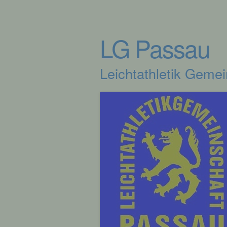
LG Passau
Leichtathletik Geme