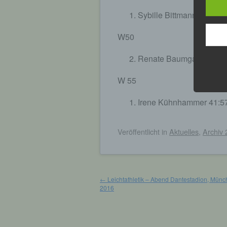
Sybille Bittmann 38:48 M
W50
Renate Baumgartner 43:
W 55
Irene Kühnhammer 41:57
Veröffentlicht
in
Aktuelles
,
Archiv
Beitragsnavigation
←
Leichtathletik – Abend Dantestadion, Münch
2016