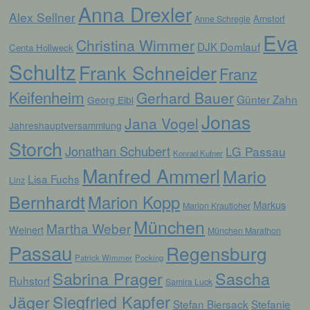
Anna Drexler
personenbezogenen Daten verwendet
Alex Sellner
Arnstorf
Anne Schregle
werden, um bestimmte persönliche Aspekte,
Eva
die sich auf eine natürliche Person beziehen,
Christina Wimmer
DJK Domlauf
zu bewerten, insbesondere, um Aspekte
Centa Hollweck
bezüglich Arbeitsleistung, wirtschaftlicher
Schultz
Frank Schneider
Franz
Lage, Gesundheit, persönlicher Vorlieben,
Interessen, Zuverlässigkeit, Verhalten,
Keifenheim
Gerhard Bauer
Aufenthaltsort oder Ortswechsel dieser
Günter Zahn
Georg Eibl
natürlichen Person zu analysieren oder
Jonas
Jana Vogel
vorherzusagen.
Jahreshauptversammlung
Storch
Jonathan Schubert
LG Passau
Konrad Kufner
f) Pseudonymisierung
Manfred Ammerl
Mario
Lisa Fuchs
Linz
Bernhardt
Marion Kopp
Pseudonymisierung ist die Verarbeitung
Markus
Marion Krautloher
personenbezogener Daten in einer Weise,
München
auf welche die personenbezogenen Daten
Martha Weber
Weinert
München Marathon
ohne Hinzuziehung zusätzlicher
Passau
Regensburg
Informationen nicht mehr einer spezifischen
Patrick Wimmer
Pocking
betroffenen Person zugeordnet werden
können, sofern diese zusätzlichen
Sabrina Prager
Sascha
Ruhstorf
Samira Luck
Informationen gesondert aufbewahrt werden
Jäger
Siegfried Kapfer
und technischen und organisatorischen
Stefan Biersack
Stefanie
Maßnahmen unterliegen, die gewährleisten,