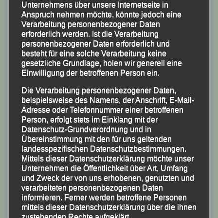
Unternehmens über unsere Internetseite in
gestellter Frank Schneider mit neuer persönlicher
Anspruch nehmen möchte, könnte jedoch eine
Bestzeit von 32:15,32 Minuten Rang Sieben bei den
Verarbeitung personenbezogener Daten
Süddeutschen und den Bayerischen Meisterschaften.
erforderlich werden. Ist die Verarbeitung
personenbezogener Daten erforderlich und
LG-Trainer Mario Bernhardt, erstmals wieder bei
besteht für eine solche Verarbeitung keine
Bahnmeisterschaften am Start belegte mit seiner
gesetzliche Grundlage, holen wir generell eine
Einwilligung der betroffenen Person ein.
Endzeit von 35:56,97 Minuten letztlich Rang Neun bei
der Süddeutschen.
Die Verarbeitung personenbezogener Daten,
beispielsweise des Namens, der Anschrift, E-Mail-
Adresse oder Telefonnummer einer betroffenen
Person, erfolgt stets im Einklang mit der
Datenschutz-Grundverordnung und in
Übereinstimmung mit den für uns geltenden
landesspezifischen Datenschutzbestimmungen.
Mittels dieser Datenschutzerklärung möchte unser
Unternehmen die Öffentlichkeit über Art, Umfang
und Zweck der von uns erhobenen, genutzten und
verarbeiteten personenbezogenen Daten
informieren. Ferner werden betroffene Personen
mittels dieser Datenschutzerklärung über die ihnen
zustehenden Rechte aufgeklärt.