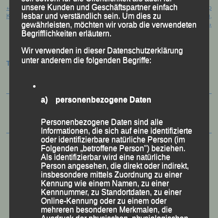
Beitragsnavigation
←
43. Masters World Cup –
„Karolina und Niclas von Glasenapp
unsere Kunden und Geschäftspartner einfach
Klosters/Schweiz, 08.-16.03.2025
sind Eltern geworden“ – Passau,
lesbar und verständlich sein. Um dies zu
15.03.2025
→
gewährleisten, möchten wir vorab die verwendeten
Begrifflichkeiten erläutern.
Wir verwenden in dieser Datenschutzerklärung
unter anderem die folgenden Begriffe:
Termine:
a) personenbezogene Daten
Personenbezogene Daten sind alle
Informationen, die sich auf eine identifizierte
oder identifizierbare natürliche Person (im
Folgenden „betroffene Person") beziehen.
Als identifizierbar wird eine natürliche
Person angesehen, die direkt oder indirekt,
insbesondere mittels Zuordnung zu einer
Kennung wie einem Namen, zu einer
Kennnummer, zu Standortdaten, zu einer
Online-Kennung oder zu einem oder
mehreren besonderen Merkmalen, die