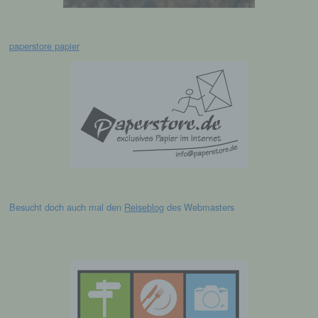
h) Auftragsverarbeiter
paperstore papier
Auftragsverarbeiter ist eine natürliche oder
juristische Person, Behörde, Einrichtung
oder andere Stelle, die personenbezogene
Daten im Auftrag des Verantwortlichen
verarbeitet.
i) Empfänger
Empfänger ist eine natürliche oder juristische
Besucht doch auch mal den
Reiseblog
des Webmasters
Person, Behörde, Einrichtung oder andere
Stelle, der personenbezogene Daten
offengelegt werden, unabhängig davon, ob
es sich bei ihr um einen Dritten handelt oder
nicht. Behörden, die im Rahmen eines
bestimmten Untersuchungsauftrags nach
dem Unionsrecht oder dem Recht der
Mitgliedstaaten möglicherweise
personenbezogene Daten erhalten, gelten