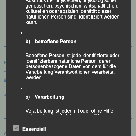
Ausdruck der physischen, physiologischen,
genetischen, psychischen, wirtschaftlichen,
kulturellen oder sozialen Identität dieser
natürlichen Person sind, identifiziert werden
50 Jahre LG Passau
kann.
Festzschrift
b) betroffene Person
Betroffene Person ist jede identifizierte oder
identifizierbare natürliche Person, deren
Neueste Beiträge
personenbezogene Daten von dem für die
20. Goldener Steig-Lauf – Stozec/Tusset, 01.08.2026
Verarbeitung Verantwortlichen verarbeitet
werden.
61. Bergsportfest – Ortenburg, 26.07.2026
12. Loser Berglauf – Altaussee/Österreich, 25.07.2026
32. Sommerbiathlon – Passau, 18.07.2026
c) Verarbeitung
Tag des Sports – „Quälspaß am Dreisessel“ – Neureichenau, 18.07.2026
Verarbeitung ist jeder mit oder ohne Hilfe
automatisierter Verfahren ausgeführte
Vorgang oder jede solche Vorgangsreihe im
Zusammenhang mit personenbezogenen
Essenziell
Daten wie das Erheben, das Erfassen, die
Suchen