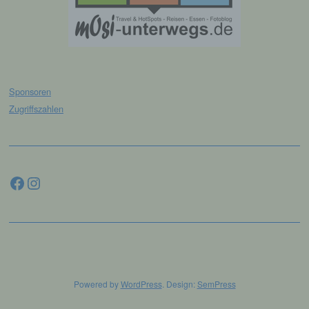
jedoch nicht als Empfänger.
j) Dritter
Dritter ist eine natürliche oder juristische
Sponsoren
Person, Behörde, Einrichtung oder andere
Stelle außer der betroffenen Person, dem
Zugriffszahlen
Verantwortlichen, dem Auftragsverarbeiter
und den Personen, die unter der
unmittelbaren Verantwortung des
Verantwortlichen oder des
Facebook
Instagram
Auftragsverarbeiters befugt sind, die
personenbezogenen Daten zu verarbeiten.
k) Einwilligung
Einwilligung ist jede von der betroffenen
Person freiwillig für den bestimmten Fall in
informierter Weise und unmissverständlich
Powered by
WordPress
. Design:
SemPress
abgegebene Willensbekundung in Form
einer Erklärung oder einer sonstigen