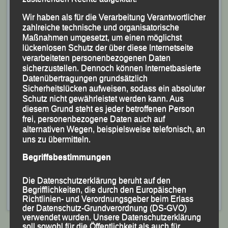
Wir haben als für die Verarbeitung Verantwortlicher
zahlreiche technische und organisatorische
Maßnahmen umgesetzt, um einen möglichst
lückenlosen Schutz der über diese Internetseite
verarbeiteten personenbezogenen Daten
sicherzustellen. Dennoch können Internetbasierte
Datenübertragungen grundsätzlich
Sicherheitslücken aufweisen, sodass ein absoluter
Schutz nicht gewährleistet werden kann. Aus
diesem Grund steht es jeder betroffenen Person
frei, personenbezogene Daten auch auf
alternativen Wegen, beispielsweise telefonisch, an
Frank Schneider mit neuer persönlicher Bestleistung
uns zu übermitteln.
auf Rang Sieben
Begriffsbestimmungen
Foto: Kiefner
Veröffentlicht
in
Aktuelles
,
Archiv 2025
|
Markiert mit
Die Datenschutzerklärung beruht auf den
Bayerische und Süddeutsche Langstreckenmeisterschaften
,
Begrifflichkeiten, die durch den Europäischen
Eva Schultz
,
Frank Schneider
,
Regensburg
Richtlinien- und Verordnungsgeber beim Erlass
der Datenschutz-Grundverordnung (DS-GVO)
verwendet wurden. Unsere Datenschutzerklärung
soll sowohl für die Öffentlichkeit als auch für