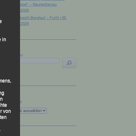
Dreisessel“ – Neureichenau,
18.07.2026
19. Gibacht-Berglauf – Furth i.W.
e
12.07.2026
 in
Suchen
mens,
ng
en
Archiv
chte
Archiv
r von
ten
.