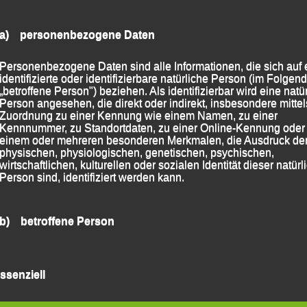
assau
a) personenbezogene Daten
mperaturen und optimalen Bedingungen kämpfte sie
Rundstrecke mit Start und Ziel in St. Martin und kam
Personenbezogene Daten sind alle Informationen, die sich auf 
identifizierte oder identifizierbare natürliche Person (im Folgen
mtzwölfte, Vierte ihrer Altersklasse und zweitbeste
„betroffene Person") beziehen. Als identifizierbar wird eine natü
Person angesehen, die direkt oder indirekt, insbesondere mittel
Zuordnung zu einer Kennung wie einem Namen, zu einer
ige Schwedin Malin Boerjesjoe, die für das
Kennnummer, zu Standortdaten, zu einer Online-Kennung oder
Alpenplus Trentino“ am Start war und 14 Tage zuvor
einem oder mehreren besonderen Merkmalen, die Ausdruck de
physischen, physiologischen, genetischen, psychischen,
 Toblach-Cortina für sich entschieden hatte.
wirtschaftlichen, kulturellen oder sozialen Identität dieser natür
Person sind, identifiziert werden kann.
 2023
|
Markiert mit
Gsieser Tal-Lauf
,
Gsieser Tal-Lauf -
b) betroffene Person
Betroffene Person ist jede identifizierte oder identifizierbare
natürliche Person, deren personenbezogene Daten von dem für
ssenziell
Verarbeitung Verantwortlichen verarbeitet werden.