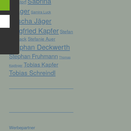
Sabrina
Ruhstorf
Prager
Samira Luck
Sascha Jäger
hren
Siegfried Kapfer
en,
Stefan
die
Biersack
Stefanie Auer
Stephan Deckwerth
oder
Stephan Fruhmann
tung.
Thomas
Tobias Kapfer
Kopfinger
Tobias Schreindl
er
ung
Werbepartner