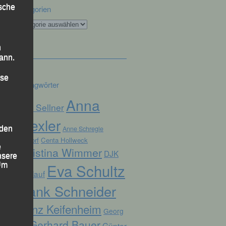
ische
Kategorien
Kategorien
n
ann.
ise
Schlagwörter
Anna
Alex Sellner
Drexler
 den
Anne Schregle
Arnstorf
Centa Hollweck
e
Christina Wimmer
DJK
nsere
Eva Schultz
 Um
Domlauf
Frank Schneider
Franz Keifenheim
Georg
Gerhard Bauer
Günter
Eibl