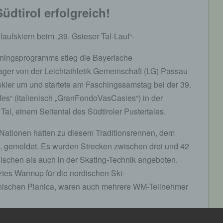
üdtirol erfolgreich!
aufskiern beim „39. Gsieser Tal-Lauf“-
iningsprogramms stieg die Bayerische
ger von der Leichtathletik Gemeinschaft (LG) Passau
skier um und startete am Faschingssamstag bei der 39.
es“ (italienisch „GranFondoVasCasies“) in der
 Tal, einem Seitental des Südtiroler Pustertales.
Nationen hatten zu diesem Traditionsrennen, dem
s, gemeldet. Es wurden Strecken zwischen drei und 42
sischen als auch in der Skating-Technik angeboten.
ztes Warmup für die nordischen Ski-
nischen Planica, waren auch mehrere WM-Teilnehmer
 42-km-Rennen im klassischen Stil entschieden.