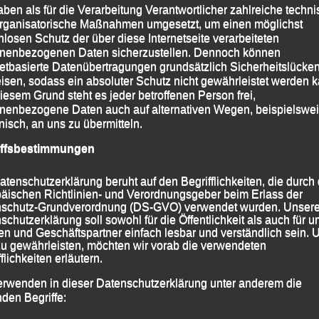
aben als für die Verarbeitung Verantwortlicher zahlreiche techn
rganisatorische Maßnahmen umgesetzt, um einen möglichst
nlosen Schutz der über diese Internetseite verarbeiteten
nenbezogenen Daten sicherzustellen. Dennoch können
netbasierte Datenübertragungen grundsätzlich Sicherheitslücke
isen, sodass ein absoluter Schutz nicht gewährleistet werden k
iesem Grund steht es jeder betroffenen Person frei,
nenbezogene Daten auch auf alternativen Wegen, beispielswe
onisch, an uns zu übermitteln.
iffsbestimmungen
atenschutzerklärung beruht auf den Begrifflichkeiten, die durch
äischen Richtlinien- und Verordnungsgeber beim Erlass der
schutz-Grundverordnung (DS-GVO) verwendet wurden. Unser
schutzerklärung soll sowohl für die Öffentlichkeit als auch für u
n und Geschäftspartner einfach lesbar und verständlich sein.
zu gewährleisten, möchten wir vorab die verwendeten
flichkeiten erläutern.
erwenden in dieser Datenschutzerklärung unter anderem die
nden Begriffe:
greich – die Bayerische Marathon-Meisterin