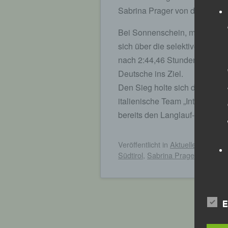
Sabrina Prager von der LG P
Bei Sonnenschein, milden Te
sich über die selektive 42-km-
nach 2:44,46 Stunden als Gesa
Deutsche ins Ziel.
Den Sieg holte sich die 26jähr
italienische Team „Internorm 
bereits den Langlauf-Klassiker
Veröffentlicht
in
Aktuelles
,
Archiv
Südtirol
,
Sabrina Prager
E