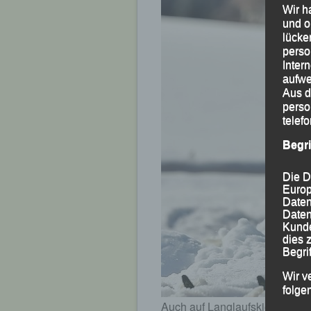
Wir h
und o
lücke
perso
Inter
aufwe
Aus d
perso
telef
Begr
Die D
Europ
Daten
Daten
Kunde
dies 
Begrif
Wir v
folge
Auch auf Langlaufskiern erfol