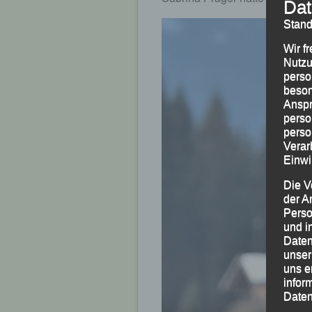
Dat
Stand
Wir f
Nutzu
perso
beson
Anspr
perso
perso
Verar
Einwi
Die V
der A
Perso
und i
Daten
unser
uns e
infor
Daten