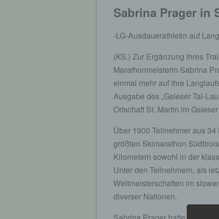
Sabrina Prager in S
-LG-Ausdauerathletin auf Langl
(KS.) Zur Ergänzung ihres Tra
Marathonmeisterin Sabrina Pra
einmal mehr auf ihre Langlauf
Ausgabe des „Gsieser Tal-Lauf
Ortschaft St. Martin im Gsieser
Über 1900 Teilnehmer aus 34 
größten Skimarathon Südtirol
Kilometern sowohl in der klas
Unter den Teilnehmern, als let
Weltmeisterschaften im slowe
diverser Nationen.
Sabrina Prager hatte sich für