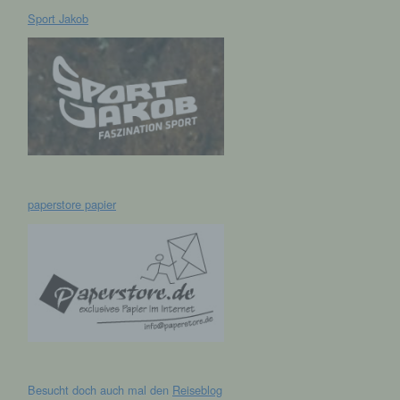
Sport Jakob
hen,
ng,
essen,
ser
paperstore papier
aten
e
fern
n und
e
esen
Besucht doch auch mal den
Reiseblog
cher