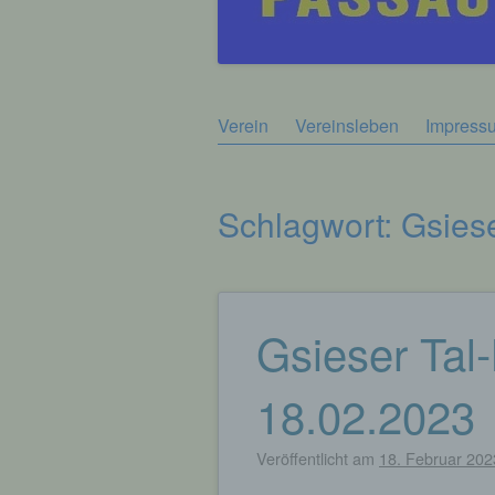
Zum
Verein
Vereinsleben
Impress
Hauptmenü
Inhalt
springen
Schlagwort:
Gsiese
Gsieser Tal-
Beitragsnavigation
18.02.2023
Veröffentlicht am
18. Februar 202