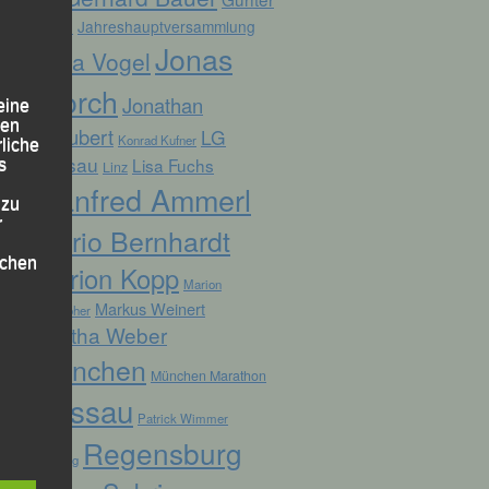
Zahn
Jahreshauptversammlung
Jonas
Jana Vogel
Storch
Jonathan
eine
den
Schubert
LG
Konrad Kufner
rliche
Passau
Lisa Fuchs
s
Linz
Manfred Ammerl
 zu
r
Mario Bernhardt
lichen
Marion Kopp
Marion
Markus Weinert
Krautloher
Martha Weber
München
München Marathon
Passau
Patrick Wimmer
 die
Regensburg
Pocking