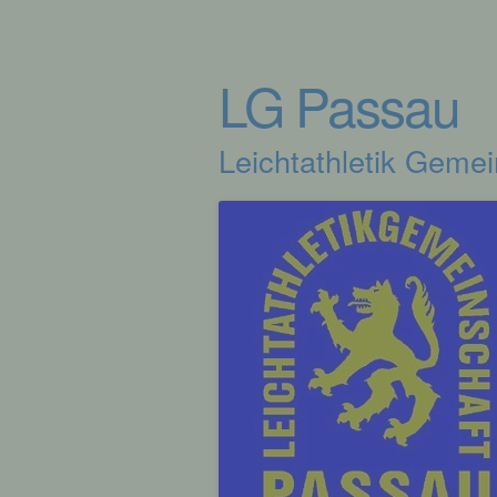
LG Passau
Leichtathletik Geme