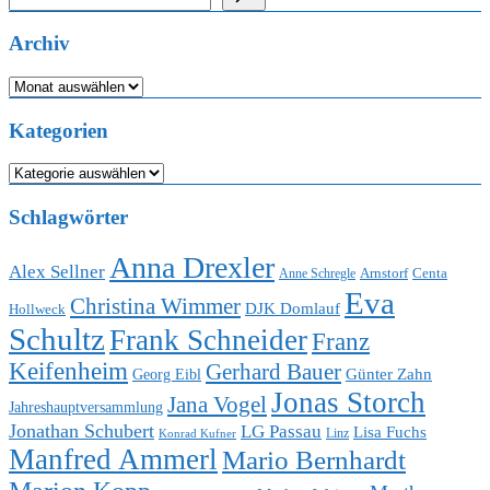
Archiv
Archiv
Kategorien
Kategorien
Schlagwörter
Anna Drexler
Alex Sellner
Arnstorf
Centa
Anne Schregle
Eva
Christina Wimmer
DJK Domlauf
Hollweck
Schultz
Frank Schneider
Franz
Keifenheim
Gerhard Bauer
Günter Zahn
Georg Eibl
Jonas Storch
Jana Vogel
Jahreshauptversammlung
Jonathan Schubert
LG Passau
Lisa Fuchs
Linz
Konrad Kufner
Manfred Ammerl
Mario Bernhardt