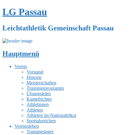
LG Passau
Leichtathletik Gemeinschaft Passau
Hauptmenü
Zum
Verein
Inhalt
Vorstand
springen
Historie
Meisterschaften
Trainingsprogramm
Übungsleiter
Kampfrichter
Athletinnen
Athleten
Athleten im Nationaltrikot
Sportabzeichen
Vereinsleben
Trainingslager