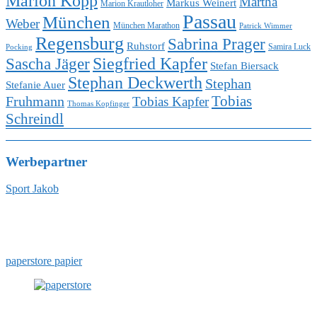
Marion Kopp
Martha
Markus Weinert
Marion Krautloher
Passau
München
Weber
München Marathon
Patrick Wimmer
Regensburg
Sabrina Prager
Ruhstorf
Samira Luck
Pocking
Sascha Jäger
Siegfried Kapfer
Stefan Biersack
Stephan Deckwerth
Stephan
Stefanie Auer
Tobias
Fruhmann
Tobias Kapfer
Thomas Kopfinger
Schreindl
Werbepartner
Sport Jakob
paperstore papier