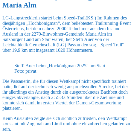
Maria Alm
LG-Langstrecklerin startet beim Speed-Trail(KS.) Im Rahmen des
diesjährigen „Hochkönigman“, dem beliebtesten Trailrunning-Event
Österreichs, bei dem nahezu 2000 Teilnehmer aus dem In- und
Ausland in der 2270-Einwohner-Gemeinde Maria Alm im
Salzburger Land am Start waren, lief Steffi Auer von der
Leichtathletik Gemeinschaft (LG) Passau den sog. „Speed Trail“
über 19,9 km mit insgesamt 1020 Höhenmetern.
Steffi Auer beim „Hockönigman 2025“ am Start
Foto: privat
Die Passauerin, die für diesen Wettkampf nicht spezifisch trainiert
hatte, lief auf der technisch wenig anspruchsvollen Strecke, bei der
ihr allerdings ein Anstieg durch ein ausgetrocknetes Bachbett doch
einiges abverlangte, nach 2:55:33 Stunden über die Ziellinie und
konnte sich damit im ersten Viertel der Damen-Gesamtwertung
platzieren.
Beim Auslaufen zeigte sie sich sichtlich zufrieden, den Wettkampf
konstant mit Zug, nah am Limit und ohne einzubrechen gelaufen zu
sein.