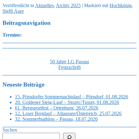
Veröffentlicht
in
Aktuelles
,
Archiv 2025
|
Markiert mit
Hochkönig
,
Steffi Auer
Beitragsnavigation
Termine:
50 Jahre LG Passau
Festzschrift
Neueste Beiträge
15. Pörndorfer Sommernachtslauf – Pörndorf, 01.08.2026
20. Goldener Steig-Lauf – Stozec/Tusset, 01.08.2026
61. Bergsportfest – Ortenburg, 26.07.2026
12. Loser Berglauf – Altaussee/Österreich, 25.07.2026
32. Sommerbiathlon – Passau, 18.07.2026
Suchen