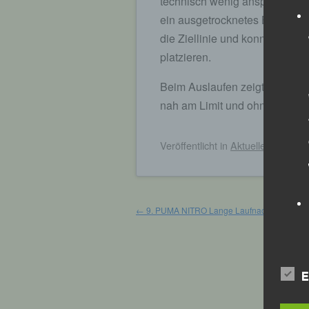
technisch wenig anspruchsvolle
ein ausgetrocknetes Bachbett 
die Ziellinie und konnte sich
platzieren.
Beim Auslaufen zeigte sie sich
nah am Limit und ohne einzub
Veröffentlicht
in
Aktuelles
,
Archiv
Beitragsnavigation
←
9. PUMA NITRO Lange Laufnacht – Karlsru
E