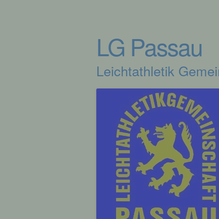
LG Passau
Leichtathletik Geme