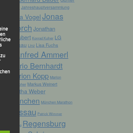
Zahn
Jahreshauptversammlung
Jonas
Jana Vogel
Storch
Jonathan
eine
den
Schubert
LG
Konrad Kufner
rliche
Passau
Lisa Fuchs
s
Linz
Manfred Ammerl
 zu
r
Mario Bernhardt
lichen
Marion Kopp
Marion
Markus Weinert
Krautloher
Martha Weber
München
München Marathon
Passau
Patrick Wimmer
 die
Regensburg
Pocking