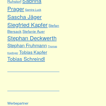
Sabrina
Ruhstorf
Prager
Samira Luck
Sascha Jäger
Siegfried Kapfer
Stefan
Biersack
Stefanie Auer
Stephan Deckwerth
Stephan Fruhmann
Thomas
Tobias Kapfer
Kopfinger
Tobias Schreindl
Werbepartner