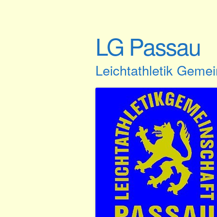
LG Passau
Leichtathletik Geme