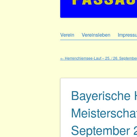
Zum
Verein
Vereinsleben
Impress
Hauptmenü
Inhalt
springen
←
Herrenchiemsee-Lauf – 25. / 26. Septembe
Beitragsnavigation
Bayerische 
Meisterscha
September 