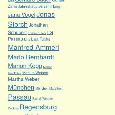
Zahn
Jahreshauptversammlung
Jonas
Jana Vogel
Storch
Jonathan
Schubert
LG
Konrad Kufner
Passau
Lisa Fuchs
Linz
Manfred Ammerl
Mario Bernhardt
Marion Kopp
Marion
Markus Weinert
Krautloher
Martha Weber
München
München Marathon
Passau
Patrick Wimmer
Regensburg
Pocking