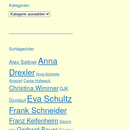
Kategorien
Kategorien
Schlagwörter
Anna
Alex Sellner
Drexler
Anne Schregle
Arnstorf
Centa Hollweck
Christina Wimmer
DJK
Eva Schultz
Domlauf
Frank Schneider
Franz Keifenheim
Georg
Gerhard Bauer
Günter
Eibl