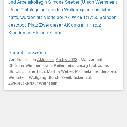
und Arbeitskollegin Simone Stieber (Union Wernstein)
einen Trainingslauf um den Wolfgangsee absolviert
hatte, wurden als Vierte der AK W 45 1:17:50 Stunden
gestoppt. Platz Zwei dieser AK ging in 1:11:52
Stunden an Simone Stieber.
Herbert Deckwerth
Veröffentlicht
in
Aktuelles
,
Archiv 2023
|
Markiert mit
Christina Wimmer
,
Franz Keifenheim
,
Georg Eibl
,
Jonas
Storch
,
Juliane Tilch
,
Martha Weber
,
Michaela Freudenstein
,
Wernstein
,
Wolfgang Storch
,
Zweibrückenlauf
,
Zweibrückenlauf Wernstein
Beitragsnavigation