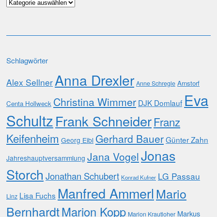
Kategorien
Schlagwörter
Anna Drexler
Alex Sellner
Arnstorf
Anne Schregle
Eva
Christina Wimmer
DJK Domlauf
Centa Hollweck
Schultz
Frank Schneider
Franz
Keifenheim
Gerhard Bauer
Günter Zahn
Georg Eibl
Jonas
Jana Vogel
Jahreshauptversammlung
Storch
Jonathan Schubert
LG Passau
Konrad Kufner
Manfred Ammerl
Mario
Lisa Fuchs
Linz
Bernhardt
Marion Kopp
Markus
Marion Krautloher