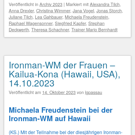
Veröffentlicht
in
Archiv 2023
|
Markiert mit
Alexandra Tilch
,
Anna Drexler
,
Christina Wimmer
,
Jana Vogel
,
Jonas Storch
,
Juliane Tilch
,
Lea Gahbauer
,
Michaela Freudenstein
,
Raphael Wagensonner
,
Siegfried Kapfer
,
Stephan
Deckwerth
,
Theresa Schachner
,
Trainer Mario Bernhardt
Ironman-WM der Frauen –
Kailua-Kona (Hawaii, USA),
14.10.2023
Veröffentlicht am
14. Oktober 2023
von
lgpassau
Michaela Freudenstein bei der
Ironman-WM auf Hawaii
(KS.) Mit der Teilnahme bei der diesjährigen Ironman-