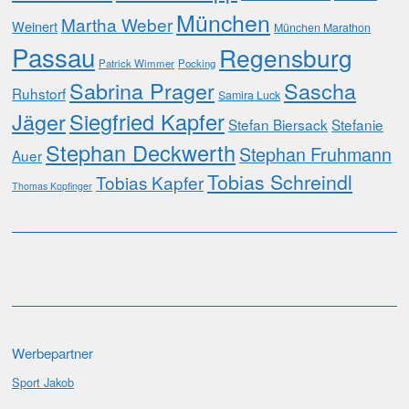
München
Martha Weber
Weinert
München Marathon
Passau
Regensburg
Patrick Wimmer
Pocking
Sabrina Prager
Sascha
Ruhstorf
Samira Luck
Jäger
Siegfried Kapfer
Stefan Biersack
Stefanie
Stephan Deckwerth
Stephan Fruhmann
Auer
Tobias Schreindl
Tobias Kapfer
Thomas Kopfinger
Werbepartner
Sport Jakob