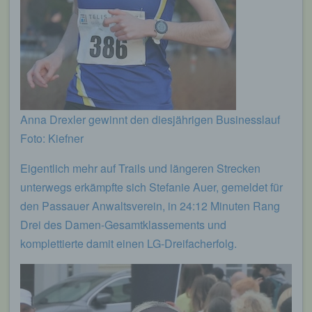
Anna Drexler gewinnt den diesjährigen Businesslauf
Foto: Kiefner
Eigentlich mehr auf Trails und längeren Strecken
unterwegs erkämpfte sich Stefanie Auer, gemeldet für
den Passauer Anwaltsverein, in 24:12 Minuten Rang
Drei des Damen-Gesamtklassements und
komplettierte damit einen LG-Dreifacherfolg.