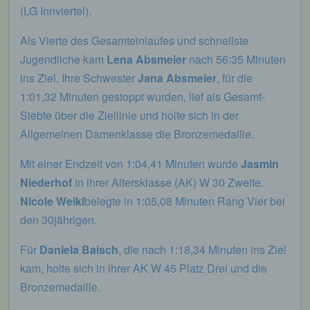
Eingabemaske, die für die Registrierung
(LG Innviertel).
verwendet wird. Die von der betroffenen Person
eingegebenen personenbezogenen Daten werden
Als Vierte des Gesamteinlaufes und schnellste
ausschließlich für die interne Verwendung bei dem
für die Verarbeitung Verantwortlichen und für
Jugendliche kam
Lena Absmeier
nach 56:35 Minuten
eigene Zwecke erhoben und gespeichert. Der für
ins Ziel. Ihre Schwester
Jana Absmeier
, für die
die Verarbeitung Verantwortliche kann die
Weitergabe an einen oder mehrere
1:01,32 Minuten gestoppt wurden, lief als Gesamt-
Auftragsverarbeiter, beispielsweise einen
Siebte über die Ziellinie und holte sich in der
Paketdienstleister, veranlassen, der die
personenbezogenen Daten ebenfalls
Allgemeinen Damenklasse die Bronzemedaille.
ausschließlich für eine interne Verwendung, die
dem für die Verarbeitung Verantwortlichen
Mit einer Endzeit von 1:04,41 Minuten wurde
Jasmin
zuzurechnen ist, nutzt.
Niederhof
in ihrer Altersklasse (AK) W 30 Zweite.
Durch eine Registrierung auf der Internetseite des
Nicole Weikl
belegte in 1:05,08 Minuten Rang Vier bei
für die Verarbeitung Verantwortlichen wird ferner
den 30jährigen.
die vom Internet-Service-Provider (ISP) der
betroffenen Person vergebene IP-Adresse, das
Datum sowie die Uhrzeit der Registrierung
Für
Daniela Baisch
, die nach 1:18,34 Minuten ins Ziel
gespeichert. Die Speicherung dieser Daten erfolgt
kam, holte sich in ihrer AK W 45 Platz Drei und die
vor dem Hintergrund, dass nur so der Missbrauch
Bronzemedaille.
unserer Dienste verhindert werden kann, und
diese Daten im Bedarfsfall ermöglichen,