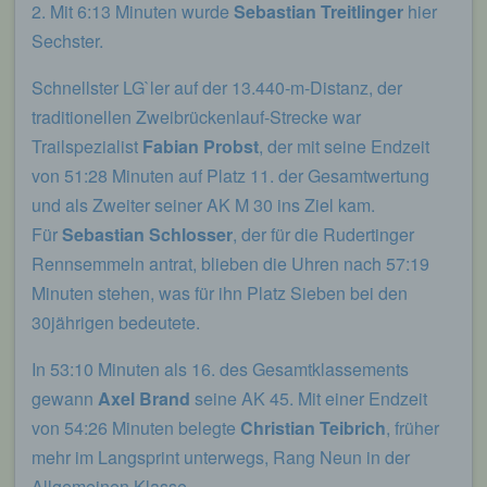
2. Mit 6:13 Minuten wurde
Sebastian Treitlinger
hier
werden. Sie können die Verwendung von Cookies,
LocalStorage und SessionStorage durch
Sechster.
entsprechende Einstellung in Ihrem Browser
verhindern.
Schnellster LG`ler auf der 13.440-m-Distanz, der
Zahlreiche Internetseiten und Server verwenden
traditionellen Zweibrückenlauf-Strecke war
Cookies. Viele Cookies enthalten eine sogenannte
Trailspezialist
Fabian Probst
, der mit seine Endzeit
Cookie-ID. Eine Cookie-ID ist eine eindeutige
von 51:28 Minuten auf Platz 11. der Gesamtwertung
Kennung des Cookies. Sie besteht aus einer
Zeichenfolge, durch welche Internetseiten und
und als Zweiter seiner AK M 30 ins Ziel kam.
Server dem konkreten Internetbrowser zugeordnet
Für
Sebastian Schlosser
, der für die Rudertinger
werden können, in dem das Cookie gespeichert
wurde. Dies ermöglicht es den besuchten
Rennsemmeln antrat, blieben die Uhren nach 57:19
Internetseiten und Servern, den individuellen
Minuten stehen, was für ihn Platz Sieben bei den
Browser der betroffenen Person von anderen
30jährigen bedeutete.
Internetbrowsern, die andere Cookies enthalten,
zu unterscheiden. Ein bestimmter Internetbrowser
In 53:10 Minuten als 16. des Gesamtklassements
kann über die eindeutige Cookie-ID wiedererkannt
und identifiziert werden.
gewann
Axel Brand
seine AK 45. Mit einer Endzeit
von 54:26 Minuten belegte
Christian Teibrich
, früher
Durch den Einsatz von Cookies kann den Nutzern
dieser Internetseite nutzerfreundlichere Services
mehr im Langsprint unterwegs, Rang Neun in der
bereitstellen, die ohne die Cookie-Setzung nicht
Allgemeinen Klasse.