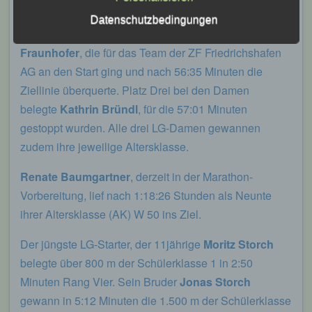
Leichtathletik Gemeinschaft Passau
sich nach 53:01 Minuten den Gesamtsieg bei den
Datenschutzbedingungen
Damen vor ihren Vereinskameradinnen
Lisa
Siegfried Kapfer
Fraunhofer
, die für das Team der ZF Friedrichshafen
Göttweiger Str. 45
AG an den Start ging und nach 56:35 Minuten die
94032 Passau
Ziellinie überquerte. Platz Drei bei den Damen
belegte
Kathrin Bründl
, für die 57:01 Minuten
Deutschland
gestoppt wurden. Alle drei LG-Damen gewannen
E-Mail: info@lgpassau.de
zudem ihre jeweilige Altersklasse.
Cookies / SessionStorage / LocalStorage
Renate Baumgartner
, derzeit in der Marathon-
Vorbereitung, lief nach 1:18:26 Stunden als Neunte
Die Internetseiten verwenden teilweise so
genannte Cookies, LocalStorage und
ihrer Altersklasse (AK) W 50 ins Ziel.
SessionStorage. Dies dient dazu, unser Angebot
nutzerfreundlicher, effektiver und sicherer zu
Der jüngste LG-Starter, der 11jährige
Moritz Storch
machen. Local Storage und SessionStorage ist
eine Technologie, mit welcher ihr Browser Daten
belegte über 800 m der Schülerklasse 1 in 2:50
auf Ihrem Computer oder mobilen Gerät
Minuten Rang Vier. Sein Bruder
Jonas Storch
abspeichert. Cookies sind Textdateien, welche
über einen Internetbrowser auf einem
gewann in 5:12 Minuten die 1.500 m der Schülerklasse
Computersystem abgelegt und gespeichert