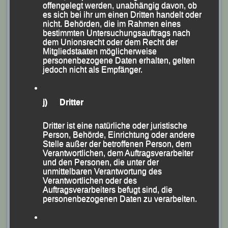
(AUT), 07. September 2019
offengelegt werden, unabhängig davon, ob
es sich bei ihr um einen Dritten handelt oder
Veröffentlicht am
7. September 2019
von
lgpassau
nicht. Behörden, die im Rahmen eines
bestimmten Untersuchungsauftrags nach
dem Unionsrecht oder dem Recht der
Tolle LG-Ergebnisse
Mitgliedstaaten möglicherweise
personenbezogene Daten erhalten, gelten
jedoch nicht als Empfänger.
Sabrina Prager,
Lisa Fraunhofer
und
j) Dritter
Kathrin Bründl
holen Dreifacherfolg.
Dritter ist eine natürliche oder juristische
Person, Behörde, Einrichtung oder andere
Stelle außer der betroffenen Person, dem
Ein Teil des erfolgreichen LG-Teams unmittelbar nach
Verantwortlichen, dem Auftragsverarbeiter
und den Personen, die unter der
den Schüler-Rennen und vor
unmittelbaren Verantwortung des
dem Hauptlauf über 13.440 m (stehend v.li.) Renate
Verantwortlichen oder des
Auftragsverarbeiters befugt sind, die
Baumgartner, Christian Teibrich,
personenbezogenen Daten zu verarbeiten.
Georg Eibl, Franz Keifenheim, Kathrin Bründl, Markus
Lechner und Jonas Storch,