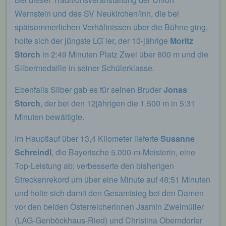
eines Cyberangriffes die zur Strafverfolgung
Wernstein und des SV Neukirchen/Inn, die bei
notwendigen Informationen bereitzustellen. Diese
anonym erhobenen Daten und Informationen
spätsommerlichen Verhältnissen über die Bühne ging,
werden durch uns daher einerseits statistisch und
holte sich der jüngste LG`ler, der 10-jährige
Moritz
ferner mit dem Ziel ausgewertet, den Datenschutz
Storch
in 2:49 Minuten Platz Zwei über 800 m und die
und die Datensicherheit in unserem Unternehmen
zu erhöhen, um letztlich ein optimales
Silbermedaille in seiner Schülerklasse.
Schutzniveau für die von uns verarbeiteten
personenbezogenen Daten sicherzustellen. Die
Ebenfalls Silber gab es für seinen Bruder
Jonas
anonymen Daten der Server-Logfiles werden
Storch
, der bei den 12jährigen die 1.500 m in 5:31
getrennt von allen durch eine betroffene Person
Minuten bewältigte.
angegebenen personenbezogenen Daten
gespeichert.
Im Hauptlauf über 13,4 Kilometer lieferte
Susanne
Registrierung auf unserer Internetseite
Schreindl
, die Bayerische 5.000-m-Meisterin, eine
Top-Leistung ab; verbesserte den bisherigen
Die betroffene Person hat die Möglichkeit, sich auf
der Internetseite des für die Verarbeitung
Streckenrekord um über eine Minute auf 48:51 Minuten
Verantwortlichen unter Angabe von
und holte sich damit den Gesamtsieg bei den Damen
personenbezogenen Daten zu registrieren.
Welche personenbezogenen Daten dabei an den
vor den beiden Österreicherinnen Jasmin Zweimüller
für die Verarbeitung Verantwortlichen übermittelt
(LAG-Genböckhaus-Ried) und Christina Oberndorfer
werden, ergibt sich aus der jeweiligen