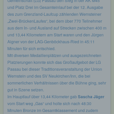
Gemeinschaft (LG) Passau den Sieg in der AK M45
sogenannten Blogposts niederschreiben können.
und Platz Drei im Gesamteinlauf bei der 12. Ausgabe
Die Blogposts können in der Regel von Dritten
kommentiert werden.
des zum Grenzland-Laufcup zählenden Wernsteiner
„Zwei-BrückenLaufes“, bei dem über 770 Teilnehmer
Hinterlässt eine betroffene Person einen
Kommentar in dem auf dieser Internetseite
aus dem In- und Ausland auf Strecken zwischen 400 m
veröffentlichten Blog, werden neben den von der
und 13,44 Kilometern am Start waren und den Jürgen
betroffenen Person hinterlassenen Kommentaren
Aigner von der LAG-Genböckhaus-Ried in 45:11
auch Angaben zum Zeitpunkt der
Kommentareingabe sowie zu dem von der
Minuten für sich entschied.
betroffenen Person gewählten Nutzernamen
Mit diversen Medaillenplätzen und ausgezeichneten
(Pseudonym) gespeichert und veröffentlicht.
Platzierungen konnte sich das Großaufgebot der LG
Ferner wird die vom Internet-Service-Provider
(ISP) der betroffenen Person vergebene IP-
Passau bei dieser Traditionsveranstaltung der Union
Adresse mitprotokolliert. Diese Speicherung der
Wernstein und des SV Neukirchen/Inn, die bei
IP-Adresse erfolgt aus Sicherheitsgründen und für
sommerlichen Verhältnissen über die Bühne ging, sehr
den Fall, dass die betroffene Person durch einen
abgegebenen Kommentar die Rechte Dritter
gut in Szene setzen.
verletzt oder rechtswidrige Inhalte postet. Die
Im Hauptlauf über 13,44 Kilometer gab
Sascha Jäger
Speicherung dieser personenbezogenen Daten
erfolgt daher im eigenen Interesse des für die
vom Start weg „Gas“ und holte sich nach 48:30
Verarbeitung Verantwortlichen, damit sich dieser
Minuten Bronze im Gesamtklassement und zudem
im Falle einer Rechtsverletzung gegebenenfalls