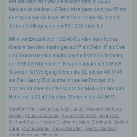
Bei den Männern war Mario Bernhardt in 52:23
Minuten schnellster LG´ler und rangiert damit auf Platz
Fünf in seiner AK M 35. Platz Vier in der AK M 50 für
Torben Schlingmann, der 59:12 Minuten lief.
Mit einer Endzeit von 1:02:46 Stunden kam Tobias
Kienzler bei den 40jährigen auf Platz Zehn. Platz Drei
und Bronze bei den 65jährigen für Franz Keifenheim,
der 1:08:22 Stunden lief. Knapp dahinter mit 1:09:05
Stunden lief Wolfgang Storch als 12. seiner AK M 45
ins Ziel. Georg Eibl wurde mit seiner Endzeit von
1:17:56 Stunden Fünfter seiner AK M 65 und Gerhard
Bauer mit 1:22:40 Stunden Vierter in der AK M 70.
Veröffentlicht
in
Aktuelles
,
Archiv 2025
|
Markiert mit
Anna
Drexler
,
Christina Wimmer
,
Franz Keifenheim
,
Georg Eibl
,
Gerhard Bauer
,
Herbert Deckwerth
,
Mario Bernhardt
,
Markus
Zerer
,
Martha Weber
,
Tobias Kienzler
,
Zweibrückenlauf
,
Zweibrückenlauf Wernstein