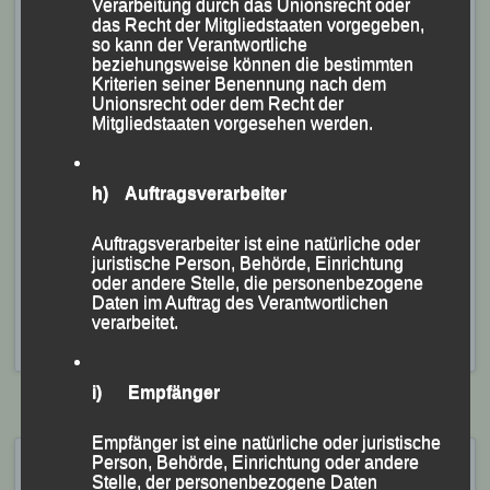
Für Martina Schneider, die zuletzt mit ihrer Freundin
Verarbeitung durch das Unionsrecht oder
das Recht der Mitgliedstaaten vorgegeben,
und Arbeitskollegin Simone Stieber (Union Wernstein)
so kann der Verantwortliche
einen Trainingslauf um den Wolfgangsee absolviert
beziehungsweise können die bestimmten
Kriterien seiner Benennung nach dem
hatte, wurden als Vierte der AK W 45 1:17:50 Stunden
Unionsrecht oder dem Recht der
gestoppt. Platz Zwei dieser AK ging in 1:11:52
Mitgliedstaaten vorgesehen werden.
Stunden an Simone Stieber.
h) Auftragsverarbeiter
Herbert Deckwerth
Auftragsverarbeiter ist eine natürliche oder
Veröffentlicht
in
Aktuelles
,
Archiv 2023
|
Markiert mit
juristische Person, Behörde, Einrichtung
Christina Wimmer
,
Franz Keifenheim
,
Georg Eibl
,
Jonas
oder andere Stelle, die personenbezogene
Storch
,
Juliane Tilch
,
Martha Weber
,
Michaela Freudenstein
,
Daten im Auftrag des Verantwortlichen
Wernstein
,
Wolfgang Storch
,
Zweibrückenlauf
,
verarbeitet.
Zweibrückenlauf Wernstein
i) Empfänger
Empfänger ist eine natürliche oder juristische
Zweibrückenlauf Wernstein
Person, Behörde, Einrichtung oder andere
Stelle, der personenbezogene Daten