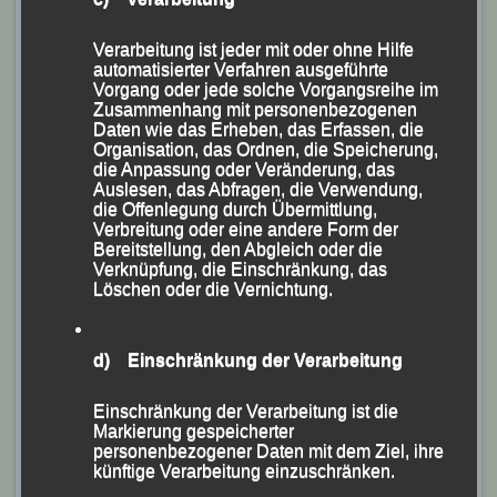
dem Oberösterreicher Julian Kreutzer beugen und
holte sich Platz Zwei.
Verarbeitung ist jeder mit oder ohne Hilfe
Christian Teibrich und Hannes Söllwagner, die für die
automatisierter Verfahren ausgeführte
Vorgang oder jede solche Vorgangsreihe im
Skiabteilung der DJK-Eintracht Passau, einem der
Zusammenhang mit personenbezogenen
beiden LG-Stammvereine, an den Start gingen, kam
Daten wie das Erheben, das Erfassen, die
Organisation, das Ordnen, die Speicherung,
nach 21:41 bzw. 21:57 Minuten auf Gesamtplatz Fünf
die Anpassung oder Veränderung, das
und Sieben ins Ziel.
Auslesen, das Abfragen, die Verwendung,
die Offenlegung durch Übermittlung,
Sehr zufrieden zeigte sich auch Wolfgang Storch, der
Verbreitung oder eine andere Form der
versuchte im „Vater-Sohn-Duell“ möglichst nicht zu
Bereitstellung, den Abgleich oder die
Verknüpfung, die Einschränkung, das
schlecht auszusehen und für den die Uhren nach
Löschen oder die Vernichtung.
25:23 Minuten stehen blieben.
Mit Herbert Deckwerth hatten die LG`ler auch einen
d) Einschränkung der Verarbeitung
Nordic-Walker auf der Strecke, der nach 38:53 Minuten
ins Ziel kam.
Einschränkung der Verarbeitung ist die
Markierung gespeicherter
Die beiden LG-Oldies Franz Keifenheim und Georg
personenbezogener Daten mit dem Ziel, ihre
künftige Verarbeitung einzuschränken.
Eibl gingen über die Traditionsstrecke von 13,4 km an