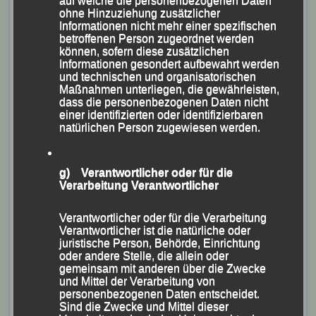
auf welche die personenbezogenen Daten
ohne Hinzuziehung zusätzlicher
Informationen nicht mehr einer spezifischen
betroffenen Person zugeordnet werden
können, sofern diese zusätzlichen
Informationen gesondert aufbewahrt werden
und technischen und organisatorischen
Maßnahmen unterliegen, die gewährleisten,
dass die personenbezogenen Daten nicht
einer identifizierten oder identifizierbaren
natürlichen Person zugewiesen werden.
g) Verantwortlicher oder für die
Verarbeitung Verantwortlicher
Verantwortlicher oder für die Verarbeitung
Verantwortlicher ist die natürliche oder
juristische Person, Behörde, Einrichtung
oder andere Stelle, die allein oder
Die beiden LG-Oldies Franz Keifenheim (li.) und Georg
gemeinsam mit anderen über die Zwecke
und Mittel der Verarbeitung von
Eibl
personenbezogenen Daten entscheidet.
Sind die Zwecke und Mittel dieser