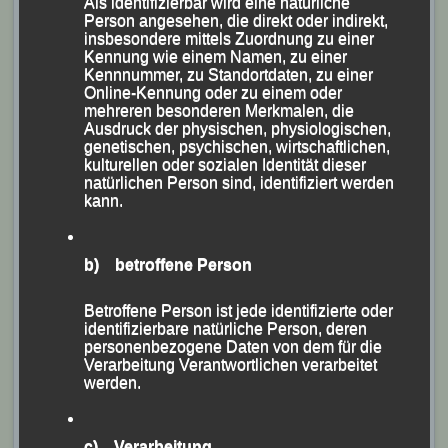
Als identifizierbar wird eine natürliche
Person angesehen, die direkt oder indirekt,
Weber bei ihrem Debüt im blau-gelben Trikot der LG
insbesondere mittels Zuordnung zu einer
Passau in 22:09 Minuten den Sieg im „Schwarzmüller
Kennung wie einem Namen, zu einer
Kennnummer, zu Standortdaten, zu einer
Business- und Hobbylauf über 5,6 km. Gefolgt von
Online-Kennung oder zu einem oder
Christina Wimmer, für die 24:53 Minuten gestoppt
mehreren besonderen Merkmalen, die
Ausdruck der physischen, physiologischen,
wurden und der Triathlon-Spezialistin Michaela
genetischen, psychischen, wirtschaftlichen,
Freudenstein, die für die Karl-Peter-Obermeier Schule
kulturellen oder sozialen Identität dieser
natürlichen Person sind, identifiziert werden
an den Start ging, und bei der die Uhren nach 25:23
kann.
Minuten stehen blieben.
Mit ihrer Endzeit von 29:25 Minuten belegte Juliane
b) betroffene Person
Tilch Platz 14 im Gesamtklassement und Rang Zwei in
der Weiblichen Jugend U 20.
Betroffene Person ist jede identifizierte oder
In der Männerwertung auf der 5,6-km-Distanz musste
identifizierbare natürliche Person, deren
personenbezogene Daten von dem für die
sich der zweifache Bayerische Meister und 1500-m-
Verarbeitung Verantwortlichen verarbeitet
Bronzemedaillengewinner der Deutschen
werden.
Jugendmeisterschaften Jonas Storch, der erst wieder
ins Training eingestiegen ist, nach 19:43 Minuten nur
c) Verarbeitung