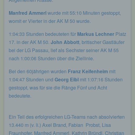
möglich wären.
Manfred Ammerl
wurde mit 55:10 Minuten gestoppt,
Mittels eines Cookies können die Informationen
und Angebote auf unserer Internetseite im Sinne
womit er Vierter in der AK M 50 wurde.
des Benutzers optimiert werden. Cookies
ermöglichen uns, wie bereits erwähnt, die
1:04:33 Stunden bedeuteten für
Markus Lechner
Platz
Benutzer unserer Internetseite wiederzuerkennen.
17. in der AK M 50.
John Abbott
, britischer Gastläufer
Zweck dieser Wiedererkennung ist es, den
Nutzern die Verwendung unserer Internetseite zu
bei der LG Passau, lief als Sechster seiner AK M 55
erleichtern. Der Benutzer einer Internetseite, die
nach 1:00:06 Stunden über die Ziellinie.
Cookies verwendet, muss beispielsweise nicht bei
jedem Besuch der Internetseite erneut seine
Bei den 60jährigen wurden
Franz Keifenheim
mit
Zugangsdaten eingeben, weil dies von der
1:04:47 Stunden und
Georg Eibl
mit 1:07:16 Stunden
Internetseite und dem auf dem Computersystem
des Benutzers abgelegten Cookie übernommen
gestoppt, was für sie die Ränge Fünf und Acht
wird. Ein weiteres Beispiel ist das Cookie eines
bedeutete.
Warenkorbes im Online-Shop. Der Online-Shop
merkt sich die Artikel, die ein Kunde in den
virtuellen Warenkorb gelegt hat, über ein Cookie.
Ein Teil des erfolgreichen LG-Teams nach absolvierten
Die betroffene Person kann die Setzung von
13.440 m (v. li.) Axel Brand, Fabian Probst, Lisa
Cookies durch unsere Internetseite jederzeit
Fraunhofer, Manfred Ammerl, Kathrin Bründl, Christian
mittels einer entsprechenden Einstellung des