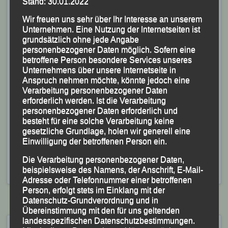
Stand: 30.01.2022
Wir freuen uns sehr über Ihr Interesse an unserem
Unternehmen. Eine Nutzung der Internetseiten ist
grundsätzlich ohne jede Angabe
personenbezogener Daten möglich. Sofern eine
betroffene Person besondere Services unseres
Unternehmens über unsere Internetseite in
Anspruch nehmen möchte, könnte jedoch eine
Verarbeitung personenbezogener Daten
erforderlich werden. Ist die Verarbeitung
personenbezogener Daten erforderlich und
besteht für eine solche Verarbeitung keine
gesetzliche Grundlage, holen wir generell eine
Einwilligung der betroffenen Person ein.
Veröffentlicht
in
Aktuelles
,
Archiv 2024
|
Markiert mit
Die Verarbeitung personenbezogener Daten,
beispielsweise des Namens, der Anschrift, E-Mail-
Wernstein
,
Zweibrückenlauf
,
Zweibrückenlauf Wernstein
Adresse oder Telefonnummer einer betroffenen
Person, erfolgt stets im Einklang mit der
Datenschutz-Grundverordnung und in
Übereinstimmung mit den für uns geltenden
landesspezifischen Datenschutzbestimmungen.