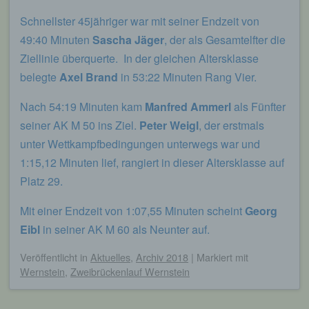
Auskunft darüber, welche personenbezogenen
Schnellster 45jähriger war mit seiner Endzeit von
Daten über die betroffene Person gespeichert sind.
Ferner berichtigt oder löscht der für die
49:40 Minuten
Sascha Jäger
, der als Gesamtelfter die
Verarbeitung Verantwortliche personenbezogene
Ziellinie überquerte. In der gleichen Altersklasse
Daten auf Wunsch oder Hinweis der betroffenen
belegte
Axel Brand
in 53:22 Minuten Rang Vier.
Person, soweit dem keine gesetzlichen
Aufbewahrungspflichten entgegenstehen. Die
Nach 54:19 Minuten kam
Manfred Ammerl
als Fünfter
Gesamtheit der Mitarbeiter des für die Verarbeitung
Verantwortlichen stehen der betroffenen Person in
seiner AK M 50 ins Ziel.
Peter Weigl
, der erstmals
diesem Zusammenhang als Ansprechpartner zur
unter Wettkampfbedingungen unterwegs war und
Verfügung.
1:15,12 Minuten lief, rangiert in dieser Altersklasse auf
Kontaktmöglichkeit über die Internetseite
Platz 29.
Die Internetseite enthält aufgrund von gesetzlichen
Mit einer Endzeit von 1:07,55 Minuten scheint
Georg
Vorschriften Angaben, die eine schnelle
Eibl
in seiner AK M 60 als Neunter auf.
elektronische Kontaktaufnahme zu unserem
Unternehmen sowie eine unmittelbare
Kommunikation mit uns ermöglichen, was
Veröffentlicht
in
Aktuelles
,
Archiv 2018
|
Markiert mit
ebenfalls eine allgemeine Adresse der
Wernstein
,
Zweibrückenlauf Wernstein
sogenannten elektronischen Post (E-Mail-
Adresse) umfasst. Sofern eine betroffene Person
per E-Mail oder über ein Kontaktformular den