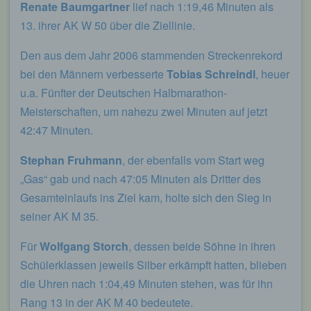
Renate Baumgartner
lief nach 1:19,46 Minuten als
begangene Straftaten aufzuklären. Insofern ist die
Speicherung dieser Daten zur Absicherung des für
13. ihrer AK W 50 über die Ziellinie.
die Verarbeitung Verantwortlichen erforderlich.
Eine Weitergabe dieser Daten an Dritte erfolgt
Den aus dem Jahr 2006 stammenden Streckenrekord
grundsätzlich nicht, sofern keine gesetzliche
bei den Männern verbesserte
Tobias Schreindl
, heuer
Pflicht zur Weitergabe besteht oder die Weitergabe
der Strafverfolgung dient.
u.a. Fünfter der Deutschen Halbmarathon-
Meisterschaften, um nahezu zwei Minuten auf jetzt
Die Registrierung der betroffenen Person unter
42:47 Minuten.
freiwilliger Angabe personenbezogener Daten
dient dem für die Verarbeitung Verantwortlichen
dazu, der betroffenen Person Inhalte oder
Stephan Fruhmann
, der ebenfalls vom Start weg
Leistungen anzubieten, die aufgrund der Natur der
„Gas“ gab und nach 47:05 Minuten als Dritter des
Sache nur registrierten Benutzern angeboten
Gesamteinlaufs ins Ziel kam, holte sich den Sieg in
werden können. Registrierten Personen steht die
Möglichkeit frei, die bei der Registrierung
seiner AK M 35.
angegebenen personenbezogenen Daten
jederzeit abzuändern oder vollständig aus dem
Für
Wolfgang Storch
, dessen beide Söhne in ihren
Datenbestand des für die Verarbeitung
Schülerklassen jeweils Silber erkämpft hatten, blieben
Verantwortlichen löschen zu lassen.
die Uhren nach 1:04,49 Minuten stehen, was für ihn
Der für die Verarbeitung Verantwortliche erteilt
Rang 13 in der AK M 40 bedeutete.
jeder betroffenen Person jederzeit auf Anfrage