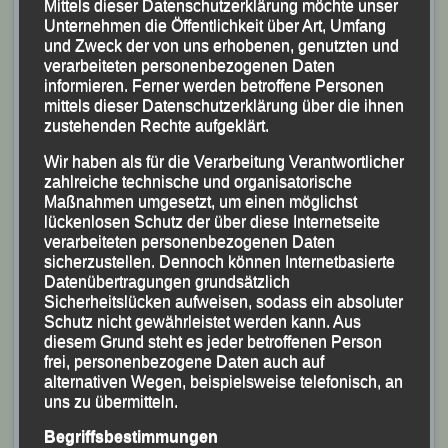
„17. Zweibrückenlauf“ –
Mittels dieser Datenschutzerklärung möchte unser
09.09.2023 – Wernstein
Unternehmen die Öffentlichkeit über Art, Umfang
und Zweck der von uns erhobenen, genutzten und
Veröffentlicht am
9. September 2023
von
lgpassau
verarbeiteten personenbezogenen Daten
informieren. Ferner werden betroffene Personen
mittels dieser Datenschutzerklärung über die ihnen
Tolle LG-Ergebnisse beim „17.
zustehenden Rechte aufgeklärt.
Wernsteiner Zweibrückenlauf“
Wir haben als für die Verarbeitung Verantwortlicher
zahlreiche technische und organisatorische
Martha Weber, Christina Wimmer und Michaela
Maßnahmen umgesetzt, um einen möglichst
lückenlosen Schutz der über diese Internetseite
Freudenstein holen 3-fach-Erfolg im Businesslauf –
verarbeiteten personenbezogenen Daten
Jonas Storch Silber bei den Männern!-
sicherzustellen. Dennoch können Internetbasierte
Datenübertragungen grundsätzlich
(KS.) Mit diversen Medaillen, ausgezeichneten
Sicherheitslücken aufweisen, sodass ein absoluter
Platzierungen und klasse Ergebnissen glänzten die
Schutz nicht gewährleistet werden kann. Aus
diesem Grund steht es jeder betroffenen Person
Ausdauerathleten der Leichtathletik Gemeinschaft (LG)
frei, personenbezogene Daten auch auf
Passau beim diesjährigen Zweibrückenlauf der Union
alternativen Wegen, beispielsweise telefonisch, an
uns zu übermitteln.
Wernstein, der bei sommerlichen Verhältnissen über
die Bühne ging und bei dem über 530 Teilnehmer aus
Begriffsbestimmungen