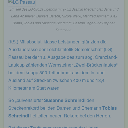
von welcher ein zugreifendes System auf unsere
Internetseite gelangt (sogenannte Referrer), (4) die
Ein Teil des LG-Großaufgebots mit (v.li.:) Jasmin Niederhofer, Jana und
Unterwebseiten, welche über ein zugreifendes
Lena Absmeier, Daniela Baisch, Nicole Weikl, Manfred Ammerl, Alex
System auf unserer Internetseite angesteuert
werden, (5) das Datum und die Uhrzeit eines
Brand, Tobias und Susanne Schreindl, Sascha Jäger und Stephan
Zugriffs auf die Internetseite, (6) eine Internet-
Fruhmann.
Protokoll-Adresse (IP-Adresse), (7) der Internet-
Service-Provider des zugreifenden Systems und
(KS.) Mit absolut klasse Leistungen glänzten die
(8) sonstige ähnliche Daten und Informationen, die
der Gefahrenabwehr im Falle von Angriffen auf
Ausdauerasse der Leichtathletik Gemeinschaft (LG)
unsere informationstechnologischen Systeme
Passau bei der 13. Ausgabe des zum sog. Grenzland-
dienen.
Laufcup zählenden Wernsteiner „Zwei-Brückenlaufes“,
Bei der Nutzung dieser allgemeinen Daten und
bei dem knapp 800 Teilnehmer aus dem In- und
Informationen ziehen wird keine Rückschlüsse auf
die betroffene Person. Diese Informationen werden
Ausland auf Strecken zwischen 400 m und 13,4
vielmehr benötigt, um (1) die Inhalte unserer
Kilometer am Start waren.
Internetseite korrekt auszuliefern, (2) die Inhalte
unserer Internetseite sowie die Werbung für diese
So „pulverisierte“
Susanne Schreindl
den
zu optimieren, (3) die dauerhafte
Streckenrekord bei den Damen und Ehemann
Tobias
Funktionsfähigkeit unserer
informationstechnologischen Systeme und der
Schreindl
lief tollen neuen Rekord bei den Herren.
Technik unserer Internetseite zu gewährleisten
sowie (4) um Strafverfolgungsbehörden im Falle
Bei dieser Traditionsveranstaltung der Union