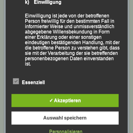
k) Einwilligung
(kniend v.li.) Moritz Storch, Manfred Ammerl und
Sebastian Treitlinger.
Einwilligung ist jede von der betroffenen
Foto: Martin Sommer
Person freiwillig für den bestimmten Fall in
informierter Weise und unmissverständlich
abgegebene Willensbekundung in Form
(KS.) Mit einem Dreifacherfolg bei den Damen sowie
einer Erklärung oder einer sonstigen
einer Vielzahl von klasse Ergebnissen und Leistungen
eindeutigen bestätigenden Handlung, mit der
die betroffene Person zu verstehen gibt, dass
glänzten die Ausdauerathleten der Leichtathletik
sie mit der Verarbeitung der sie betreffenden
Gemeinschaft (LG) Passau beim diesjährigen
personenbezogenen Daten einverstanden
ist.
Zweibrückenlauf der Union Wernstein, der trotz trübem
Herbstwetter mit über 830 Teilnehmern aus dem In-
und Ausland einen neuen Teilnehmerrekord
Essenziell
Name und Anschrift des für die Verarbeitung
verzeichnete.
Verantwortlichen
✓ Akzeptieren
Verantwortlicher im Sinne der Datenschutz-
Sabrina Prager Siegerin des diesjährigen Wernsteiner
Grundverordnung, sonstiger in den Mitgliedstaaten
der Europäischen Union geltenden
Zweibrückenlaufes
Auswahl speichern
Datenschutzgesetze und anderer Bestimmungen
mit datenschutzrechtlichem Charakter ist die:
Die frühere Berglaufspezialistin
Sabrina Prager
holte
Personalisieren