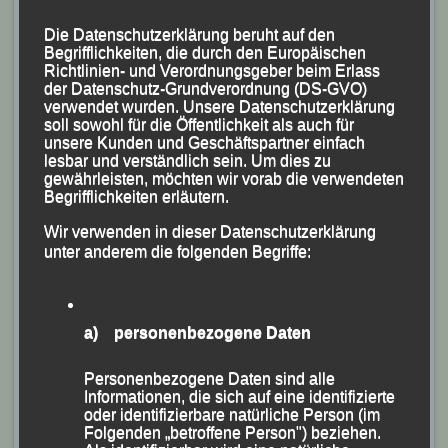
dem In- und Ausland am Start waren.
Die Datenschutzerklärung beruht auf den
Begrifflichkeiten, die durch den Europäischen
Richtlinien- und Verordnungsgeber beim Erlass
der Datenschutz-Grundverordnung (DS-GVO)
verwendet wurden. Unsere Datenschutzerklärung
soll sowohl für die Öffentlichkeit als auch für
unsere Kunden und Geschäftspartner einfach
lesbar und verständlich sein. Um dies zu
gewährleisten, möchten wir vorab die verwendeten
Begrifflichkeiten erläutern.
Wir verwenden in dieser Datenschutzerklärung
unter anderem die folgenden Begriffe:
Ein Teil der LG-Mannschaft mit (v.li.) Wolfgang Storch,
a) personenbezogene Daten
Juliane Tilch, Jonas Storch,
Christina Wimmer, Martha Weber und Michaela
Personenbezogene Daten sind alle
Informationen, die sich auf eine identifizierte
Freudenstein
oder identifizierbare natürliche Person (im
Folgenden „betroffene Person") beziehen.
Mit einer klasse Vorstellung sicherte sich Martha