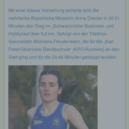
Mit einer klasse Vorstellung sicherte sich die
mehrfache Bayerische Meisterin Anna Drexler in 20:31
Minuten den Sieg im „Schwarzmüller Business- und
Hobbylauf über 5,6 km. Gefolgt von der Triathlon
Spezialistin Michaela Freudenstein, die für die „Karl-
Peter-Obermaier Berufsschule“ (KPO-Runners) an den
Start ging und für die 23:48 Minuten gestoppt wurden.