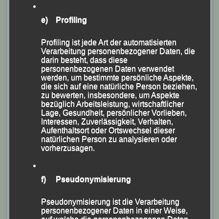
den Start und liefen nach 1:13:33 bzw. 1:14:27
Stunden über die Ziellinie, womit sie in ihrer
e) Profiling
Altersklasse (AK) M 65 die Plätze Sechs und Sieben
Profiling ist jede Art der automatisierten
belegten.
Verarbeitung personenbezogener Daten, die
darin besteht, dass diese
personenbezogenen Daten verwendet
werden, um bestimmte persönliche Aspekte,
die sich auf eine natürliche Person beziehen,
zu bewerten, insbesondere, um Aspekte
bezüglich Arbeitsleistung, wirtschaftlicher
Lage, Gesundheit, persönlicher Vorlieben,
Interessen, Zuverlässigkeit, Verhalten,
Aufenthaltsort oder Ortswechsel dieser
natürlichen Person zu analysieren oder
vorherzusagen.
f) Pseudonymisierung
Pseudonymisierung ist die Verarbeitung
personenbezogener Daten in einer Weise,