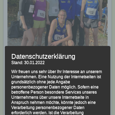
Datenschutzerklärung
Stand: 30.01.2022
Wir freuen uns sehr über Ihr Interesse an unserem
Das erfolgreiche LG-Team mit (v.li.) Sarah Goller,
Unternehmen. Eine Nutzung der Internetseiten ist
Franziska Jäckel, Theresa Schachner, Jonas Storch,
grundsätzlich ohne jede Angabe
personenbezogener Daten möglich. Sofern eine
Tobias Schreindl und (kniend) Manfred Ammerl
betroffene Person besondere Services unseres
Unternehmens über unsere Internetseite in
Bei den 65jährigen, die analog der Damen drei
Anspruch nehmen möchte, könnte jedoch eine
Runden zu laufen hatten und wo sich Ludwig Lang
Verarbeitung personenbezogener Daten
(SVG Ruhstorf) den Sieg holte, belegten die beiden
erforderlich werden. Ist die Verarbeitung