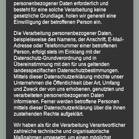
personenbezogener Daten erforderlich und
LG-Oldies Franz Keifenheim mit 23:47,9 Minuten Rang
besteht für eine solche Verarbeitung keine
Fünf und Georg Eibl mit 25:40,3 Minuten Rang Sieben.
gesetzliche Grundlage, holen wir generell eine
Einwilligung der betroffenen Person ein.
Die Verarbeitung personenbezogener Daten,
beispielsweise des Namens, der Anschrift, E-Mail-
Adresse oder Telefonnummer einer betroffenen
Person, erfolgt stets im Einklang mit der
Datenschutz-Grundverordnung und in
Übereinstimmung mit den für uns geltenden
landesspezifischen Datenschutzbestimmungen.
Mittels dieser Datenschutzerklärung möchte unser
Unternehmen die Öffentlichkeit über Art, Umfang
und Zweck der von uns erhobenen, genutzten und
verarbeiteten personenbezogenen Daten
informieren. Ferner werden betroffene Personen
mittels dieser Datenschutzerklärung über die ihnen
zustehenden Rechte aufgeklärt.
Wir haben als für die Verarbeitung Verantwortlicher
zahlreiche technische und organisatorische
Maßnahmen umgesetzt, um einen möglichst