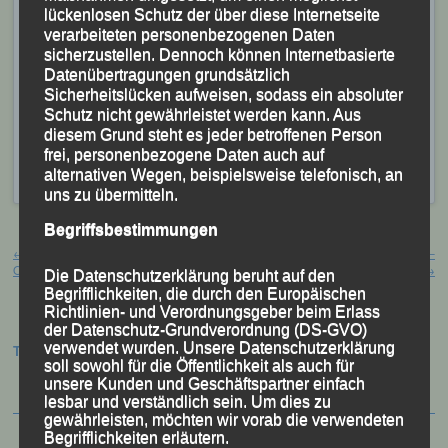
lückenlosen Schutz der über diese Internetseite
verarbeiteten personenbezogenen Daten
sicherzustellen. Dennoch können Internetbasierte
Das LG-Oldie-Duo (v.li.) Georg Eibl und Franz
Datenübertragungen grundsätzlich
Keifenheim
Sicherheitslücken aufweisen, sodass ein absoluter
Veröffentlicht
in
Aktuelles
,
Archiv 2023
|
Markiert mit
Franz
Schutz nicht gewährleistet werden kann. Aus
Keifenheim
,
Franziska Jäckel
,
Freudensee-Lauf
,
diesem Grund steht es jeder betroffenen Person
frei, personenbezogene Daten auch auf
Freudenseelauf
,
Georg Eibl
,
Jonas Storch
,
Manfred Ammerl
,
alternativen Wegen, beispielsweise telefonisch, an
Sarah Goller
,
Theresa Schachner
,
Tobias Schreindl
uns zu übermitteln.
Begriffsbestimmungen
Beitragsnavigation
←
2. DJK-Crosslauf – Passau-
39. Mainova Frankfurt Marathon –
Oberhaus, 21.10.2023
Frankfurt, 29.10.2023
→
Die Datenschutzerklärung beruht auf den
Begrifflichkeiten, die durch den Europäischen
Richtlinien- und Verordnungsgeber beim Erlass
der Datenschutz-Grundverordnung (DS-GVO)
verwendet wurden. Unsere Datenschutzerklärung
Termine:
soll sowohl für die Öffentlichkeit als auch für
unsere Kunden und Geschäftspartner einfach
lesbar und verständlich sein. Um dies zu
gewährleisten, möchten wir vorab die verwendeten
Begrifflichkeiten erläutern.