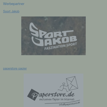
Werbepartner
g) Verantwortlicher oder für die
Sport Jakob
Verarbeitung Verantwortlicher
Verantwortlicher oder für die Verarbeitung
Verantwortlicher ist die natürliche oder
juristische Person, Behörde, Einrichtung
oder andere Stelle, die allein oder
gemeinsam mit anderen über die Zwecke
und Mittel der Verarbeitung von
personenbezogenen Daten entscheidet.
Sind die Zwecke und Mittel dieser
Verarbeitung durch das Unionsrecht oder
das Recht der Mitgliedstaaten vorgegeben,
so kann der Verantwortliche
paperstore papier
beziehungsweise können die bestimmten
Kriterien seiner Benennung nach dem
Unionsrecht oder dem Recht der
Mitgliedstaaten vorgesehen werden.
h) Auftragsverarbeiter