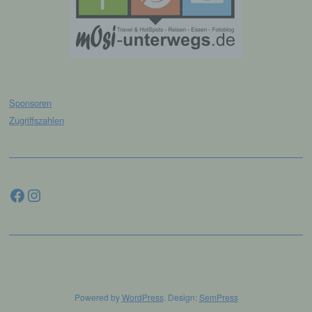
Verarbeitung durch das Unionsrecht oder
das Recht der Mitgliedstaaten vorgegeben,
so kann der Verantwortliche
beziehungsweise können die bestimmten
Kriterien seiner Benennung nach dem
Unionsrecht oder dem Recht der
Mitgliedstaaten vorgesehen werden.
Sponsoren
Zugriffszahlen
h) Auftragsverarbeiter
Auftragsverarbeiter ist eine natürliche oder
juristische Person, Behörde, Einrichtung
Facebook
Instagram
oder andere Stelle, die personenbezogene
Daten im Auftrag des Verantwortlichen
verarbeitet.
i) Empfänger
Empfänger ist eine natürliche oder juristische
Powered by
WordPress
. Design:
SemPress
Person, Behörde, Einrichtung oder andere