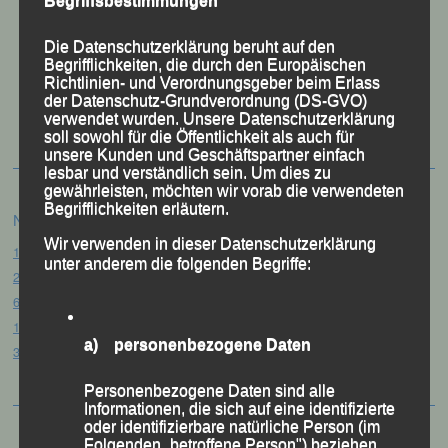
Begriffsbestimmungen
Die Datenschutzerklärung beruht auf den
Begrifflichkeiten, die durch den Europäischen
Richtlinien- und Verordnungsgeber beim Erlass
50 Jahre LG Passau
der Datenschutz-Grundverordnung (DS-GVO)
Festzschrift
verwendet wurden. Unsere Datenschutzerklärung
soll sowohl für die Öffentlichkeit als auch für
unsere Kunden und Geschäftspartner einfach
lesbar und verständlich sein. Um dies zu
gewährleisten, möchten wir vorab die verwendeten
Begrifflichkeiten erläutern.
Neueste Beiträge
Wir verwenden in dieser Datenschutzerklärung
15. Pörndorfer Sommernachtslauf – Pörndorf, 01.08.2026
unter anderem die folgenden Begriffe:
20. Goldener Steig-Lauf – Stozec/Tusset, 01.08.2026
61. Bergsportfest – Ortenburg, 26.07.2026
12. Loser Berglauf – Altaussee/Österreich, 25.07.2026
a) personenbezogene Daten
32. Sommerbiathlon – Passau, 18.07.2026
Personenbezogene Daten sind alle
Informationen, die sich auf eine identifizierte
oder identifizierbare natürliche Person (im
Folgenden „betroffene Person") beziehen.