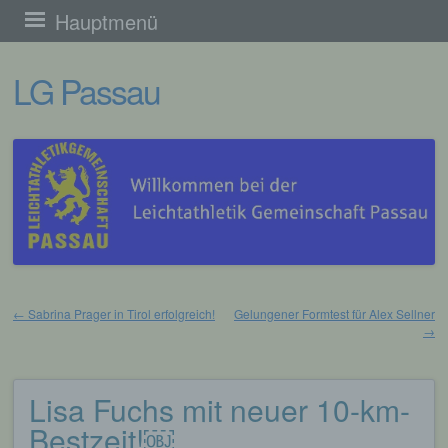
Zum
Hauptmenü
Inhalt
LG Passau
springen
←
Sabrina Prager in Tirol erfolgreich!
Gelungener Formtest für Alex Sellner
→
Beitragsnavigation
Lisa Fuchs mit neuer 10-km-
Bestzeit!￼