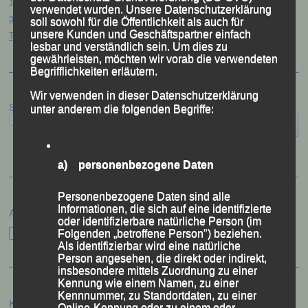
12. Loser Berglauf – Altaussee/Österreich, 25.07.2026
verwendet wurden. Unsere Datenschutzerklärung
32. Sommerbiathlon – Passau, 18.07.2026
soll sowohl für die Öffentlichkeit als auch für
unsere Kunden und Geschäftspartner einfach
Tag des Sports – „Quälspaß am Dreisessel“ – Neureichenau, 18.07.2026
lesbar und verständlich sein. Um dies zu
gewährleisten, möchten wir vorab die verwendeten
Begrifflichkeiten erläutern.
Wir verwenden in dieser Datenschutzerklärung
Suchen
unter anderem die folgenden Begriffe:
a) personenbezogene Daten
Personenbezogene Daten sind alle
Informationen, die sich auf eine identifizierte
Archiv
oder identifizierbare natürliche Person (im
Archiv
Folgenden „betroffene Person") beziehen.
Als identifizierbar wird eine natürliche
Person angesehen, die direkt oder indirekt,
insbesondere mittels Zuordnung zu einer
Kennung wie einem Namen, zu einer
Kennnummer, zu Standortdaten, zu einer
Kategorien
Online-Kennung oder zu einem oder