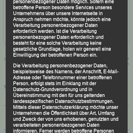
personenbezogener Daten möglich. Sofern eine
die Bayerischen Meisterschaften in Hösbach.
betroffene Person besondere Services unseres
Unternehmens über unsere Internetseite in
Veröffentlicht
in
Aktuelles
,
Archiv 2025
|
Markiert mit
Elias
Anspruch nehmen möchte, könnte jedoch eine
Lohschmidt
,
Florentin Killersreiter
,
Landesoffenes Sportfest
,
Verarbeitung personenbezogener Daten
Linus Kieninger
,
Regensburg
,
Thomas Scharinger
,
Vincent
erforderlich werden. Ist die Verarbeitung
Engelmann
personenbezogener Daten erforderlich und
besteht für eine solche Verarbeitung keine
gesetzliche Grundlage, holen wir generell eine
Beitragsnavigation
Einwilligung der betroffenen Person ein.
←
Nostalgie 1979
13. 2er-Teamstundenlauf – Ried im
Innkreis, 13.06.2025
→
Die Verarbeitung personenbezogener Daten,
beispielsweise des Namens, der Anschrift, E-Mail-
Adresse oder Telefonnummer einer betroffenen
Person, erfolgt stets im Einklang mit der
Termine:
Datenschutz-Grundverordnung und in
Übereinstimmung mit den für uns geltenden
landesspezifischen Datenschutzbestimmungen.
Mittels dieser Datenschutzerklärung möchte unser
Unternehmen die Öffentlichkeit über Art, Umfang
und Zweck der von uns erhobenen, genutzten und
verarbeiteten personenbezogenen Daten
informieren. Ferner werden betroffene Personen