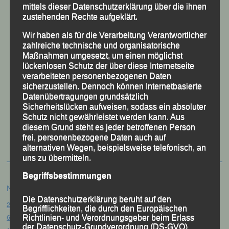
mittels dieser Datenschutzerklärung über die ihnen
zustehenden Rechte aufgeklärt.
Wir haben als für die Verarbeitung Verantwortlicher
zahlreiche technische und organisatorische
Maßnahmen umgesetzt, um einen möglichst
lückenlosen Schutz der über diese Internetseite
verarbeiteten personenbezogenen Daten
sicherzustellen. Dennoch können Internetbasierte
Datenübertragungen grundsätzlich
Sicherheitslücken aufweisen, sodass ein absoluter
Schutz nicht gewährleistet werden kann. Aus
50 Jahre LG Passau
diesem Grund steht es jeder betroffenen Person
Festzschrift
frei, personenbezogene Daten auch auf
alternativen Wegen, beispielsweise telefonisch, an
uns zu übermitteln.
Begriffsbestimmungen
Neueste Beiträge
Die Datenschutzerklärung beruht auf den
20. Goldener Steig-Lauf – Stozec/Tusset, 01.08.2026
Begrifflichkeiten, die durch den Europäischen
61. Bergsportfest – Ortenburg, 26.07.2026
Richtlinien- und Verordnungsgeber beim Erlass
der Datenschutz-Grundverordnung (DS-GVO)