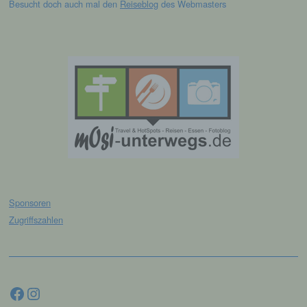
Besucht doch auch mal den
Reiseblog
des Webmasters
und technischen und organisatorischen
Maßnahmen unterliegen, die gewährleisten,
dass die personenbezogenen Daten nicht
einer identifizierten oder identifizierbaren
natürlichen Person zugewiesen werden.
g) Verantwortlicher oder für die
Verarbeitung Verantwortlicher
Verantwortlicher oder für die Verarbeitung
Verantwortlicher ist die natürliche oder
juristische Person, Behörde, Einrichtung
oder andere Stelle, die allein oder
gemeinsam mit anderen über die Zwecke
Sponsoren
und Mittel der Verarbeitung von
Zugriffszahlen
personenbezogenen Daten entscheidet.
Sind die Zwecke und Mittel dieser
Verarbeitung durch das Unionsrecht oder
das Recht der Mitgliedstaaten vorgegeben,
so kann der Verantwortliche
Facebook
Instagram
beziehungsweise können die bestimmten
Kriterien seiner Benennung nach dem