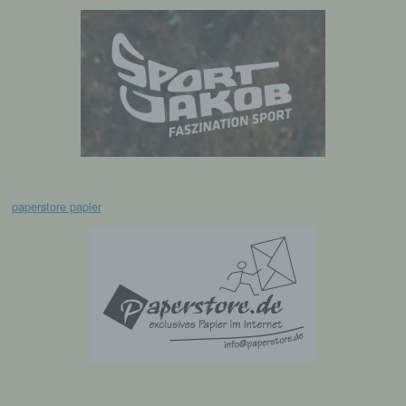
Verarbeitung personenbezogener Daten, die
darin besteht, dass diese
personenbezogenen Daten verwendet
werden, um bestimmte persönliche Aspekte,
die sich auf eine natürliche Person beziehen,
zu bewerten, insbesondere, um Aspekte
bezüglich Arbeitsleistung, wirtschaftlicher
Lage, Gesundheit, persönlicher Vorlieben,
Interessen, Zuverlässigkeit, Verhalten,
Aufenthaltsort oder Ortswechsel dieser
natürlichen Person zu analysieren oder
vorherzusagen.
paperstore papier
f) Pseudonymisierung
Pseudonymisierung ist die Verarbeitung
personenbezogener Daten in einer Weise,
auf welche die personenbezogenen Daten
ohne Hinzuziehung zusätzlicher
Informationen nicht mehr einer spezifischen
betroffenen Person zugeordnet werden
können, sofern diese zusätzlichen
Informationen gesondert aufbewahrt werden