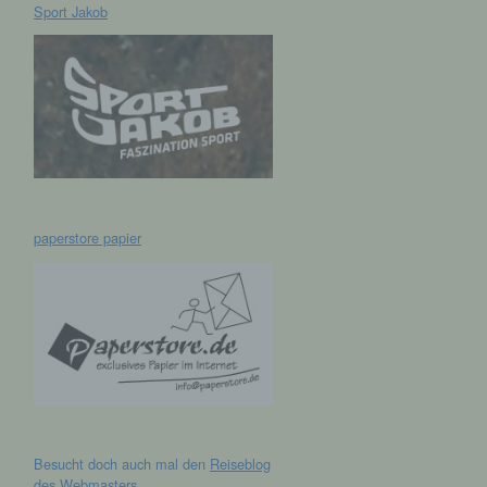
Sport Jakob
hen,
ng,
essen,
ser
paperstore papier
aten
e
fern
n und
Besucht doch auch mal den
Reiseblog
e
des Webmasters