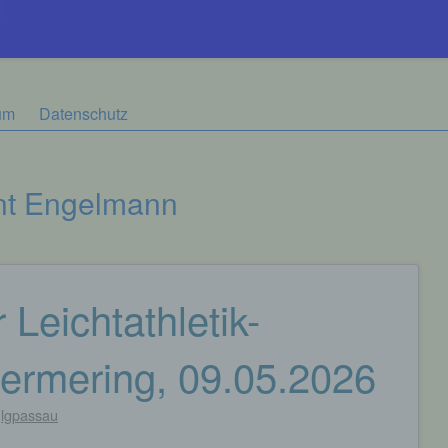
um
Datenschutz
nt Engelmann
Leichtathletik-
ermering, 09.05.2026
n
lgpassau