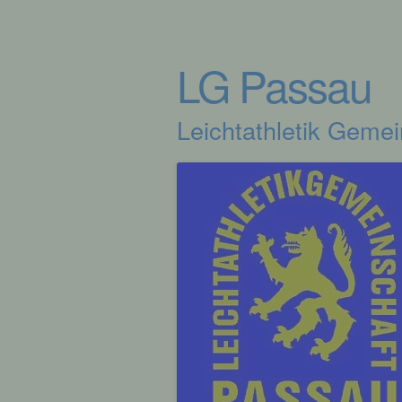
LG Passau
Leichtathletik Geme