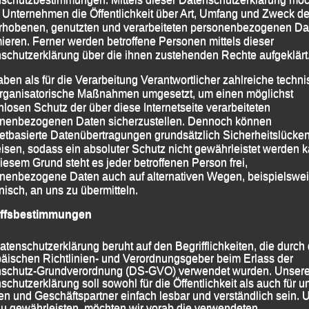
xander Thiem, Vincent Engelmann, Tim Zauner und
 Unternehmen die Öffentlichkeit über Art, Umfang und Zweck de
rhobenen, genutzten und verarbeiteten personenbezogenen Da
. Mai in Wasserburg aufgestellte Bestzeit auf jetzt
mieren. Ferner werden betroffene Personen mittels dieser
t hinter der LG Stadtwerke München Platz Zwei; Dritter
schutzerklärung über die ihnen zustehenden Rechte aufgeklärt
afing.
aben als für die Verarbeitung Verantwortlicher zahlreiche techn
rganisatorische Maßnahmen umgesetzt, um einen möglichst
midt, Moritz Storch, Niklas Brandl und Pierre
nlosen Schutz der über diese Internetseite verarbeiteten
ge Bestzeit auf 46,68 Sec. verbesserte, verpasste aber
nenbezogenen Daten sicherzustellen. Dennoch können
alen“ Wechsels eine deutlich bessere Endzeit.
netbasierte Datenübertragungen grundsätzlich Sicherheitslücke
isen, sodass ein absoluter Schutz nicht gewährleistet werden k
iesem Grund steht es jeder betroffenen Person frei,
nenbezogene Daten auch auf alternativen Wegen, beispielswe
onisch, an uns zu übermitteln.
iffsbestimmungen
atenschutzerklärung beruht auf den Begrifflichkeiten, die durch
äischen Richtlinien- und Verordnungsgeber beim Erlass der
schutz-Grundverordnung (DS-GVO) verwendet wurden. Unser
schutzerklärung soll sowohl für die Öffentlichkeit als auch für u
n und Geschäftspartner einfach lesbar und verständlich sein.
zu gewährleisten, möchten wir vorab die verwendeten