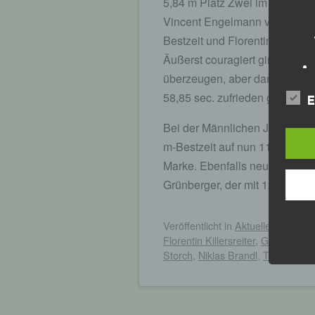
5,84 m Platz Zwei im Weitspru
Vincent Engelmann verpasste 
Bestzeit und Florentin Killersr
Äußerst couragiert ging Tim Z
überzeugen, aber dann ging ihm
58,85 sec. zufrieden geben.
E
Bei der Männlichen Jugend U 2
m-Bestzeit auf nun 11,69 sec.
Marke. Ebenfalls neue Bestzeite
Grünberger, der mit 12,43 sec
Veröffentlicht
in
Aktuelles
,
Archiv
Florentin Killersreiter
,
Germering
,
Storch
,
Niklas Brandl
,
Tim Zauner