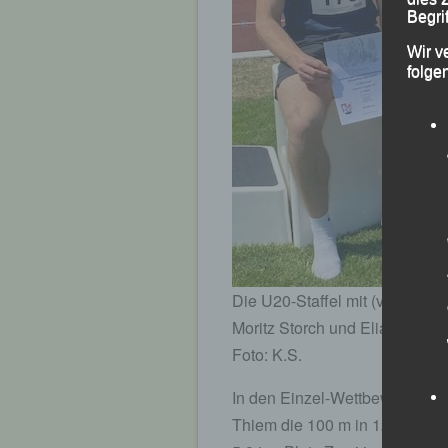
Begrif
Wir v
folge
Die U20-Staffel mit (v.li.) Pier
Moritz Storch und Elias Lohsc
Foto: K.S.
In den Einzel-Wettbewerben d
Thiem die 100 m in 12,63 sec. 