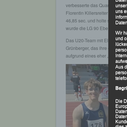
verbesserte das Quartett Ale
unser
uns e
Florentin Killersreiter die am 1
infor
46,85 sec. und holte sich dami
Daten
wurde die LG 90 Ebersberg-Gr
Wir h
und o
Das U20-Team mit Elias Lohsch
lücke
Grünberger, das ihre diesjähri
perso
aufgrund eines eher „suboptim
Inter
aufwe
Aus d
perso
telef
Begr
Die D
Europ
Daten
Daten
Kunde
dies 