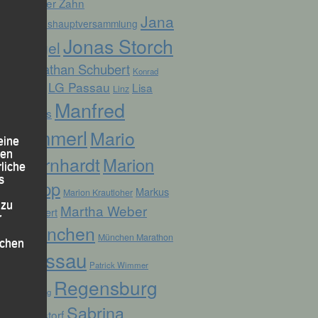
Günter Zahn
Jana
Jahreshauptversammlung
Jonas Storch
Vogel
Jonathan Schubert
Konrad
LG Passau
Lisa
Linz
Kufner
Manfred
Fuchs
Ammerl
Mario
eine
den
Bernhardt
Marion
rliche
s
Kopp
Markus
Marion Krautloher
 zu
Martha Weber
Weinert
r
München
München Marathon
lichen
Passau
Patrick Wimmer
Regensburg
Pocking
Sabrina
Ruhstorf