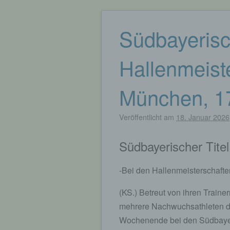
Südbayeris
Hallenmeist
München, 17
Veröffentlicht am
18. Januar 2026
Südbayerischer Titel
-Bei den Hallenmeisterschafte
(KS.) Betreut von ihren Traine
mehrere Nachwuchsathleten de
Wochenende bei den Südbayer