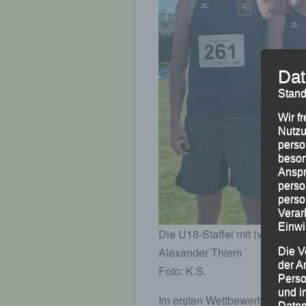
Dat
Stand
Wir f
Nutzu
perso
beson
Anspr
perso
perso
Verar
Einwi
Die U18-Staffel mit (v.li.) Flo
Alexander Thiem
Die V
der A
Foto: K.S.
Perso
und i
Im ersten Wettbewerb der LG`
Daten