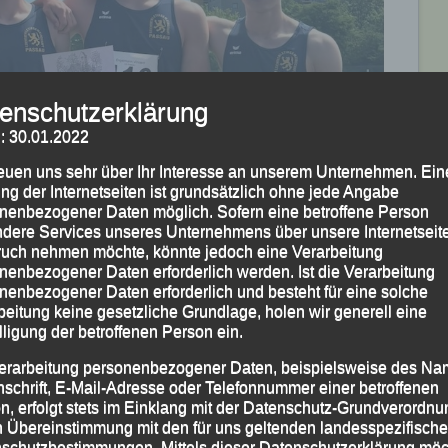
enschutzerklärung
: 30.01.2022
reuen uns sehr über Ihr Interesse an unserem Unternehmen. Ein
ng der Internetseiten ist grundsätzlich ohne jede Angabe
nenbezogener Daten möglich. Sofern eine betroffene Person
dere Services unseres Unternehmens über unsere Internetseite
uch nehmen möchte, könnte jedoch eine Verarbeitung
nenbezogener Daten erforderlich werden. Ist die Verarbeitung
nenbezogener Daten erforderlich und besteht für eine solche
beitung keine gesetzliche Grundlage, holen wir generell eine
lligung der betroffenen Person ein.
rentin Killersreiter, Tim Zauner, Vincent Engelmann und
erarbeitung personenbezogener Daten, beispielsweise des Na
nschrift, E-Mail-Adresse oder Telefonnummer einer betroffenen
n, erfolgt stets im Einklang mit der Datenschutz-Grundverordnu
n Übereinstimmung mit den für uns geltenden landesspezifisch
ler, den 4×100 m der Männlichen Jugend U 18,
schutzbestimmungen. Mittels dieser Datenschutzerklärung mö