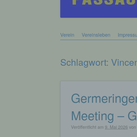
Zum
Verein
Vereinsleben
Impress
Hauptmenü
Inhalt
springen
Schlagwort:
Vince
Germeringer 
Beitragsnavigation
Meeting – G
Veröffentlicht am
9. Mai 2026
vo