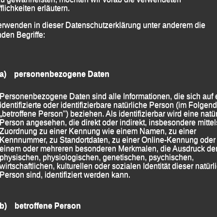
flichkeiten erläutern.
erwenden in dieser Datenschutzerklärung unter anderem die
nden Begriffe:
a) personenbezogene Daten
Personenbezogene Daten sind alle Informationen, die sich auf 
identifizierte oder identifizierbare natürliche Person (im Folgen
„betroffene Person") beziehen. Als identifizierbar wird eine natü
Person angesehen, die direkt oder indirekt, insbesondere mittel
Zuordnung zu einer Kennung wie einem Namen, zu einer
Kennnummer, zu Standortdaten, zu einer Online-Kennung oder
re Grünberger, Niklas Brandl,
einem oder mehreren besonderen Merkmalen, die Ausdruck de
hmidt
physischen, physiologischen, genetischen, psychischen,
wirtschaftlichen, kulturellen oder sozialen Identität dieser natür
Person sind, identifiziert werden kann.
er Männlichen Jugend U 18 lief dann Alexander
und holte sich mit neuer persönlicher Bestleistung von
b) betroffene Person