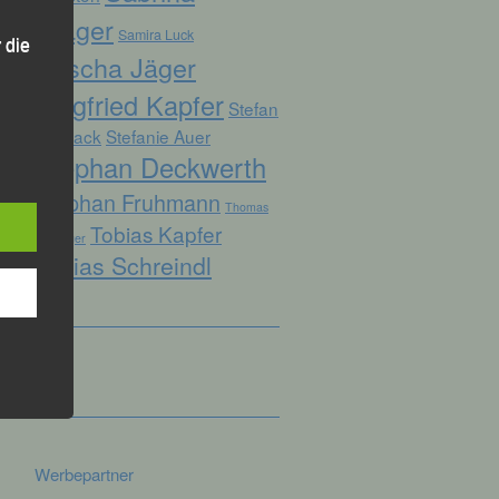
Prager
Samira Luck
 die
Sascha Jäger
Siegfried Kapfer
Stefan
Biersack
Stefanie Auer
Stephan Deckwerth
hren
Stephan Fruhmann
Thomas
Tobias Kapfer
en,
Kopfinger
die
Tobias Schreindl
oder
tung.
er
ung
Werbepartner