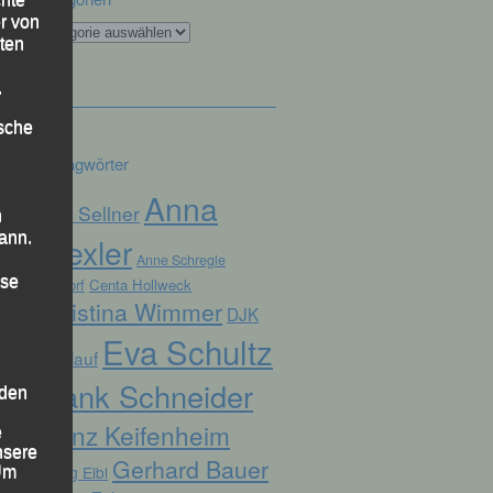
r von
Kategorien
ten
.
ische
Schlagwörter
Anna
Alex Sellner
n
ann.
Drexler
Anne Schregle
ise
Arnstorf
Centa Hollweck
Christina Wimmer
DJK
Eva Schultz
Domlauf
Frank Schneider
 den
Franz Keifenheim
e
nsere
Gerhard Bauer
Georg Eibl
 Um