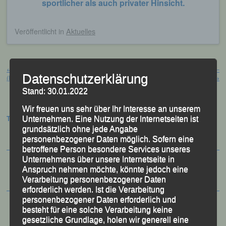
sportlicher als auch privater Hinsicht.
Veröffentlicht
in
Aktuelles
Beitragsnavigation
←
Valencia – Marathon – Valencia
LISA FUCHS: MAMA LÄUFT –
Datenschutzerklärung
(ESP), 05. Dezember 2021
SCHNELLER ALS JE ZUVOR!
→
Stand: 30.01.2022
Wir freuen uns sehr über Ihr Interesse an unserem
Termine:
Unternehmen. Eine Nutzung der Internetseiten ist
grundsätzlich ohne jede Angabe
personenbezogener Daten möglich. Sofern eine
betroffene Person besondere Services unseres
Unternehmens über unsere Internetseite in
Anspruch nehmen möchte, könnte jedoch eine
Verarbeitung personenbezogener Daten
erforderlich werden. Ist die Verarbeitung
personenbezogener Daten erforderlich und
besteht für eine solche Verarbeitung keine
gesetzliche Grundlage, holen wir generell eine