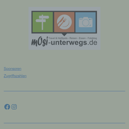
natürlichen Person zu analysieren oder
vorherzusagen.
f) Pseudonymisierung
Pseudonymisierung ist die Verarbeitung
personenbezogener Daten in einer Weise,
auf welche die personenbezogenen Daten
ohne Hinzuziehung zusätzlicher
Informationen nicht mehr einer spezifischen
betroffenen Person zugeordnet werden
Sponsoren
können, sofern diese zusätzlichen
Zugriffszahlen
Informationen gesondert aufbewahrt werden
und technischen und organisatorischen
Maßnahmen unterliegen, die gewährleisten,
dass die personenbezogenen Daten nicht
einer identifizierten oder identifizierbaren
Facebook
Instagram
natürlichen Person zugewiesen werden.
g) Verantwortlicher oder für die
Verarbeitung Verantwortlicher