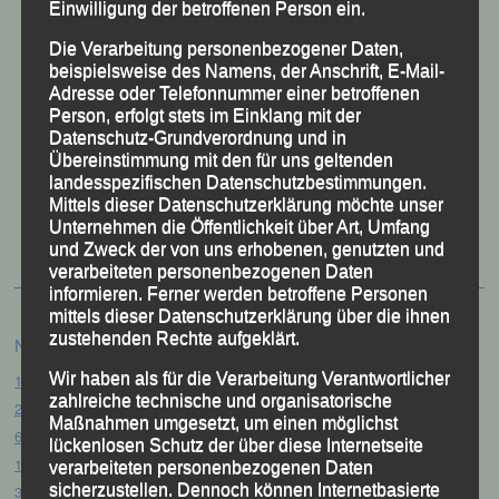
Einwilligung der betroffenen Person ein.
Die Verarbeitung personenbezogener Daten,
beispielsweise des Namens, der Anschrift, E-Mail-
Adresse oder Telefonnummer einer betroffenen
Person, erfolgt stets im Einklang mit der
Datenschutz-Grundverordnung und in
Übereinstimmung mit den für uns geltenden
landesspezifischen Datenschutzbestimmungen.
50 Jahre LG Passau
Mittels dieser Datenschutzerklärung möchte unser
Festzschrift
Unternehmen die Öffentlichkeit über Art, Umfang
und Zweck der von uns erhobenen, genutzten und
verarbeiteten personenbezogenen Daten
informieren. Ferner werden betroffene Personen
mittels dieser Datenschutzerklärung über die ihnen
zustehenden Rechte aufgeklärt.
Neueste Beiträge
Wir haben als für die Verarbeitung Verantwortlicher
15. Pörndorfer Sommernachtslauf – Pörndorf, 01.08.2026
zahlreiche technische und organisatorische
20. Goldener Steig-Lauf – Stozec/Tusset, 01.08.2026
Maßnahmen umgesetzt, um einen möglichst
61. Bergsportfest – Ortenburg, 26.07.2026
lückenlosen Schutz der über diese Internetseite
12. Loser Berglauf – Altaussee/Österreich, 25.07.2026
verarbeiteten personenbezogenen Daten
sicherzustellen. Dennoch können Internetbasierte
32. Sommerbiathlon – Passau, 18.07.2026