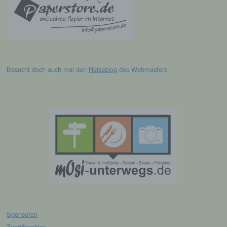
bezüglich Arbeitsleistung, wirtschaftlicher
Lage, Gesundheit, persönlicher Vorlieben,
Interessen, Zuverlässigkeit, Verhalten,
Aufenthaltsort oder Ortswechsel dieser
natürlichen Person zu analysieren oder
vorherzusagen.
Besucht doch auch mal den
Reiseblog
des Webmasters
f) Pseudonymisierung
Pseudonymisierung ist die Verarbeitung
personenbezogener Daten in einer Weise,
auf welche die personenbezogenen Daten
ohne Hinzuziehung zusätzlicher
Informationen nicht mehr einer spezifischen
betroffenen Person zugeordnet werden
können, sofern diese zusätzlichen
Informationen gesondert aufbewahrt werden
und technischen und organisatorischen
Maßnahmen unterliegen, die gewährleisten,
dass die personenbezogenen Daten nicht
einer identifizierten oder identifizierbaren
Sponsoren
natürlichen Person zugewiesen werden.
Zugriffszahlen