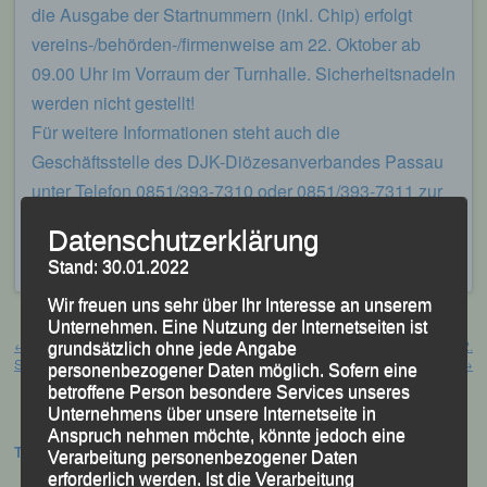
die Ausgabe der Startnummern (inkl. Chip) erfolgt
vereins-/behörden-/firmenweise am 22. Oktober ab
09.00 Uhr im Vorraum der Turnhalle. Sicherheitsnadeln
werden nicht gestellt!
Für weitere Informationen steht auch die
Geschäftsstelle des DJK-Diözesanverbandes Passau
unter Telefon 0851/393-7310 oder 0851/393-7311 zur
Verfügung.
Datenschutzerklärung
Veröffentlicht
in
Aktuelles
Stand: 30.01.2022
Wir freuen uns sehr über Ihr Interesse an unserem
Beitragsnavigation
Unternehmen. Eine Nutzung der Internetseiten ist
←
37. Bad Kötztinger
„1. DJK-Crosslauf“ ein voller Erfolg! 22.
grundsätzlich ohne jede Angabe
Stadtlauf 09.10.2022
Oktober 2022
→
personenbezogener Daten möglich. Sofern eine
betroffene Person besondere Services unseres
Unternehmens über unsere Internetseite in
Anspruch nehmen möchte, könnte jedoch eine
Termine:
Verarbeitung personenbezogener Daten
erforderlich werden. Ist die Verarbeitung