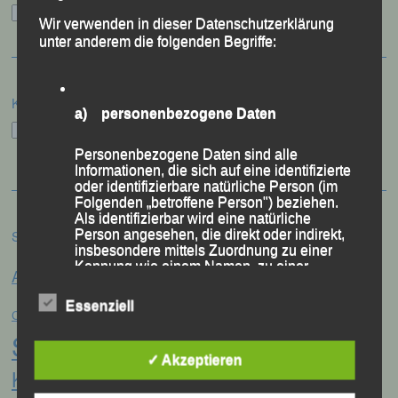
Archiv
Wir verwenden in dieser Datenschutzerklärung
unter anderem die folgenden Begriffe:
Kategorien
a) personenbezogene Daten
Kategorien
Personenbezogene Daten sind alle
Informationen, die sich auf eine identifizierte
oder identifizierbare natürliche Person (im
Folgenden „betroffene Person") beziehen.
Als identifizierbar wird eine natürliche
Person angesehen, die direkt oder indirekt,
Schlagwörter
insbesondere mittels Zuordnung zu einer
Anna Drexler
Kennung wie einem Namen, zu einer
Alex Sellner
Arnstorf
Anne Schregle
Kennnummer, zu Standortdaten, zu einer
Eva
Online-Kennung oder zu einem oder
Essenziell
Christina Wimmer
DJK Domlauf
mehreren besonderen Merkmalen, die
Centa Hollweck
Ausdruck der physischen, physiologischen,
Schultz
Frank Schneider
Franz
genetischen, psychischen, wirtschaftlichen,
✓ Akzeptieren
kulturellen oder sozialen Identität dieser
Keifenheim
Gerhard Bauer
natürlichen Person sind, identifiziert werden
Günter Zahn
Georg Eibl
kann.