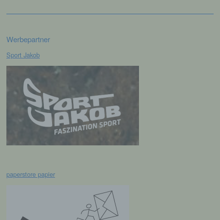
Verbreitung oder eine andere Form der
Bereitstellung, den Abgleich oder die
Verknüpfung, die Einschränkung, das
Löschen oder die Vernichtung.
Werbepartner
Sport Jakob
d) Einschränkung der Verarbeitung
Einschränkung der Verarbeitung ist die
Markierung gespeicherter
personenbezogener Daten mit dem Ziel, ihre
künftige Verarbeitung einzuschränken.
e) Profiling
Profiling ist jede Art der automatisierten
Verarbeitung personenbezogener Daten, die
paperstore papier
darin besteht, dass diese
personenbezogenen Daten verwendet
werden, um bestimmte persönliche Aspekte,
die sich auf eine natürliche Person beziehen,
zu bewerten, insbesondere, um Aspekte