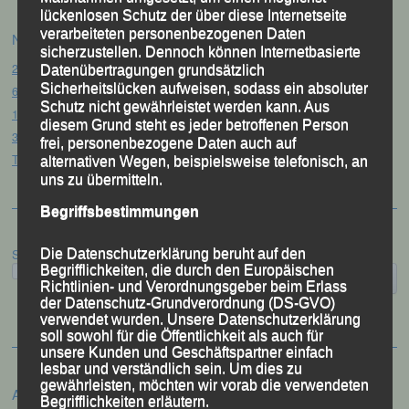
lückenlosen Schutz der über diese Internetseite
verarbeiteten personenbezogenen Daten
Neueste Beiträge
sicherzustellen. Dennoch können Internetbasierte
20. Goldener Steig-Lauf – Stozec/Tusset, 01.08.2026
Datenübertragungen grundsätzlich
Sicherheitslücken aufweisen, sodass ein absoluter
61. Bergsportfest – Ortenburg, 26.07.2026
Schutz nicht gewährleistet werden kann. Aus
12. Loser Berglauf – Altaussee/Österreich, 25.07.2026
diesem Grund steht es jeder betroffenen Person
32. Sommerbiathlon – Passau, 18.07.2026
frei, personenbezogene Daten auch auf
Tag des Sports – „Quälspaß am Dreisessel“ – Neureichenau, 18.07.2026
alternativen Wegen, beispielsweise telefonisch, an
uns zu übermitteln.
Begriffsbestimmungen
Die Datenschutzerklärung beruht auf den
Suchen
Begrifflichkeiten, die durch den Europäischen
Richtlinien- und Verordnungsgeber beim Erlass
der Datenschutz-Grundverordnung (DS-GVO)
verwendet wurden. Unsere Datenschutzerklärung
soll sowohl für die Öffentlichkeit als auch für
unsere Kunden und Geschäftspartner einfach
lesbar und verständlich sein. Um dies zu
gewährleisten, möchten wir vorab die verwendeten
Archiv
Begrifflichkeiten erläutern.