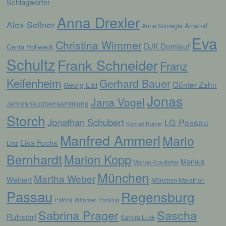
Schlagwörter
Mitgliedstaaten vorgesehen werden.
Anna Drexler
Alex Sellner
Arnstorf
Anne Schregle
Eva
h) Auftragsverarbeiter
Christina Wimmer
DJK Domlauf
Centa Hollweck
Schultz
Frank Schneider
Franz
Auftragsverarbeiter ist eine natürliche oder
juristische Person, Behörde, Einrichtung
Keifenheim
Gerhard Bauer
oder andere Stelle, die personenbezogene
Günter Zahn
Georg Eibl
Daten im Auftrag des Verantwortlichen
Jonas
Jana Vogel
verarbeitet.
Jahreshauptversammlung
Storch
Jonathan Schubert
LG Passau
Konrad Kufner
i) Empfänger
Manfred Ammerl
Mario
Lisa Fuchs
Linz
Bernhardt
Empfänger ist eine natürliche oder juristische
Marion Kopp
Markus
Marion Krautloher
Person, Behörde, Einrichtung oder andere
München
Stelle, der personenbezogene Daten
Martha Weber
Weinert
München Marathon
offengelegt werden, unabhängig davon, ob
Passau
es sich bei ihr um einen Dritten handelt oder
Regensburg
Patrick Wimmer
Pocking
nicht. Behörden, die im Rahmen eines
bestimmten Untersuchungsauftrags nach
Sabrina Prager
Sascha
Ruhstorf
Samira Luck
dem Unionsrecht oder dem Recht der