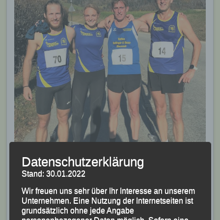
Datenschutzerklärung
Stand: 30.01.2022
Das restliche LG-Team mit (v.li.) Markus Weinert, Jana
Wir freuen uns sehr über Ihr Interesse an unserem
Vogel, Sascha Jäger und Manfred Ammerl
Unternehmen. Eine Nutzung der Internetseiten ist
Veröffentlicht
in
Aktuelles
,
Archiv 2021
|
Markiert mit
grundsätzlich ohne jede Angabe
Freudenseelauf
,
Hauzenberg
,
Jana Vogel
,
Johannes