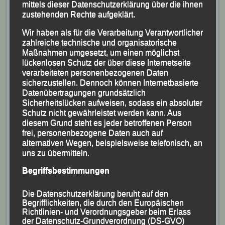
mittels dieser Datenschutzerklärung über die ihnen
zustehenden Rechte aufgeklärt.
Wir haben als für die Verarbeitung Verantwortlicher
zahlreiche technische und organisatorische
Maßnahmen umgesetzt, um einen möglichst
lückenlosen Schutz der über diese Internetseite
verarbeiteten personenbezogenen Daten
sicherzustellen. Dennoch können Internetbasierte
Datenübertragungen grundsätzlich
Sicherheitslücken aufweisen, sodass ein absoluter
Schutz nicht gewährleistet werden kann. Aus
diesem Grund steht es jeder betroffenen Person
Das erfolgreiche LG-Team mit (v.li.) Thomas und Gaby
frei, personenbezogene Daten auch auf
Kopfinger (mit Sohn Tim im
alternativen Wegen, beispielsweise telefonisch, an
uns zu übermitteln.
Vordergrund), Gerhard Bauer, Sabrina Prager,
Johannes Kelnberger und Manfred
Begriffsbestimmungen
Ammerl.
Die Datenschutzerklärung beruht auf den
Begrifflichkeiten, die durch den Europäischen
(KS.) Äußerst erfolgreich präsentierte sich das Team
Richtlinien- und Verordnungsgeber beim Erlass
der Leichtathletik Gemeinschaft (LG) Passau bei der
der Datenschutz-Grundverordnung (DS-GVO)