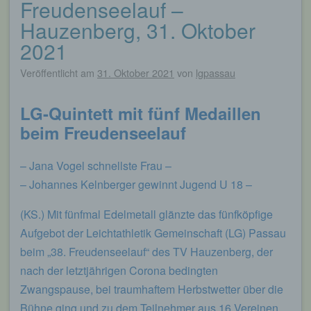
Freudenseelauf –
Beitragsnavigation
Hauzenberg, 31. Oktober
2021
Veröffentlicht am
31. Oktober 2021
von
lgpassau
LG-Quintett mit fünf Medaillen
beim Freudenseelauf
– Jana Vogel schnellste Frau –
– Johannes Kelnberger gewinnt Jugend U 18 –
(KS.) Mit fünfmal Edelmetall glänzte das fünfköpfige
Aufgebot der Leichtathletik Gemeinschaft (LG) Passau
beim „38. Freudenseelauf“ des TV Hauzenberg, der
nach der letztjährigen Corona bedingten
Zwangspause, bei traumhaftem Herbstwetter über die
Bühne ging und zu dem Teilnehmer aus 16 Vereinen