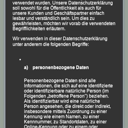
verwendet wurden. Unsere Datenschutzerklärung
20. Ausgabe des traditionellen „Dreiburgenland-
soll sowohl für die Öffentlichkeit als auch für
Marathon“, wo über 200 Teilnehmer am Start waren.
unsere Kunden und Geschäftspartner einfach
lesbar und verständlich sein. Um dies zu
gewährleisten, möchten wir vorab die verwendeten
Sabrina Prager
, die erst vor einer Woche bei ihrem
Begrifflichkeiten erläutern.
Marathon-Debüt in München Bayerische Vizemeisterin
Wir verwenden in dieser Datenschutzerklärung
geworden ist, war über 12 Kilometer als Vierte des
unter anderem die folgenden Begriffe:
Gesamteinlaufes in 52:46 Minuten schnellste Dame
und verwies Katharina Garhammer und Anneliese
Weber (beide DJK-Laufwölfe Fürsteneck) auf die
a) personenbezogene Daten
weiteren Plätze und holte sich zudem den Sieg in ihrer
Altersklasse (AK) W 30.
Personenbezogene Daten sind alle
Informationen, die sich auf eine identifizierte
Mit seiner Endzeit von 1:13:05 Stunden
oder identifizierbare natürliche Person (im
Folgenden „betroffene Person") beziehen.
belegte
Thomas Kopfinger
auf der 12-km-Distanz in
Als identifizierbar wird eine natürliche
seiner AK M 50 Platz Drei.
Person angesehen, die direkt oder indirekt,
insbesondere mittels Zuordnung zu einer
Kennung wie einem Namen, zu einer
Manfred Ammerl
wurde hinter Robert Knödlseder (JJ-
Kennnummer, zu Standortdaten, zu einer
Tigers Hutthurm) in 18:12 Minuten Gesamtzweiter des
Online-Kennung oder zu einem oder