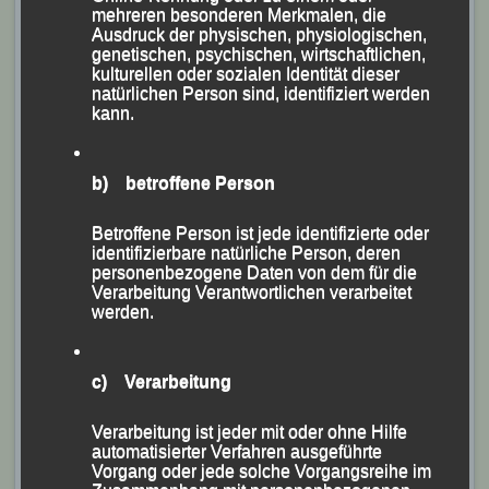
mehreren besonderen Merkmalen, die
5-km-Rennens und holte sich den Sieg in seiner AK M
Ausdruck der physischen, physiologischen,
50.
genetischen, psychischen, wirtschaftlichen,
kulturellen oder sozialen Identität dieser
natürlichen Person sind, identifiziert werden
Bei seinem Debüt im LG-Trikot lief
Johannes
kann.
Kelnberger
über 5 km nach 20:06 Minuten als Siebter
des Gesamteinlaufes über die Ziellinie und gewann
b) betroffene Person
die Männliche Jugend U 18.
Auf der Halbmarathon-Distanz holten sich
Gaby
Betroffene Person ist jede identifizierte oder
identifizierbare natürliche Person, deren
Kopfinger
in 2:10:43 Stunden den Sieg in ihrer AK W
personenbezogene Daten von dem für die
45.
Verarbeitung Verantwortlichen verarbeitet
werden.
Gerhard Bauer
gewann seine AK M 65 in 2:09:16
Stunden.
c) Verarbeitung
Veröffentlicht
in
Aktuelles
,
Archiv 2021
|
Markiert mit
Verarbeitung ist jeder mit oder ohne Hilfe
Dreiburgen - Marathon
,
Gaby Kopfinger
,
Gerhard Bauer
,
automatisierter Verfahren ausgeführte
Johannes Kelnberger
,
Manfred Ammerl
,
Sabrina Prager
,
Vorgang oder jede solche Vorgangsreihe im
Thomas Kopfinger
,
Thurmansbang