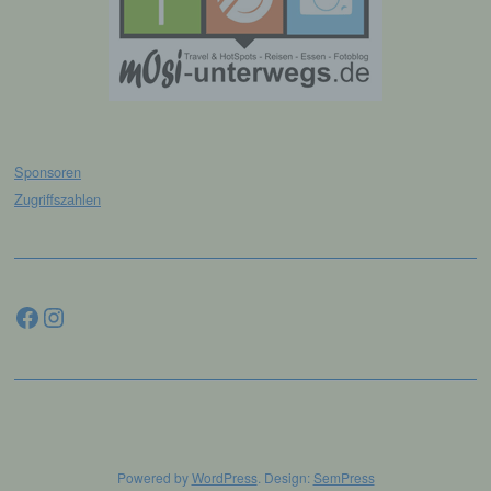
94032 Passau
Deutschland
E-Mail: info@lgpassau.de
Cookies / SessionStorage / LocalStorage
Sponsoren
Zugriffszahlen
Die Internetseiten verwenden teilweise so
genannte Cookies, LocalStorage und
SessionStorage. Dies dient dazu, unser Angebot
nutzerfreundlicher, effektiver und sicherer zu
machen. Local Storage und SessionStorage ist
Facebook
Instagram
eine Technologie, mit welcher ihr Browser Daten
auf Ihrem Computer oder mobilen Gerät
abspeichert. Cookies sind Textdateien, welche
über einen Internetbrowser auf einem
Computersystem abgelegt und gespeichert
werden. Sie können die Verwendung von Cookies,
LocalStorage und SessionStorage durch
entsprechende Einstellung in Ihrem Browser
verhindern.
Powered by
WordPress
. Design:
SemPress