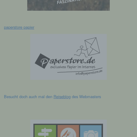
abgegebene Willensbekundung in Form
einer Erklärung oder einer sonstigen
eindeutigen bestätigenden Handlung, mit der
die betroffene Person zu verstehen gibt, dass
sie mit der Verarbeitung der sie betreffenden
paperstore papier
personenbezogenen Daten einverstanden
ist.
Name und Anschrift des für die Verarbeitung
Verantwortlichen
Verantwortlicher im Sinne der Datenschutz-
Grundverordnung, sonstiger in den Mitgliedstaaten
der Europäischen Union geltenden
Besucht doch auch mal den
Reiseblog
des Webmasters
Datenschutzgesetze und anderer Bestimmungen
mit datenschutzrechtlichem Charakter ist die:
Leichtathletik Gemeinschaft Passau
Siegfried Kapfer
Göttweiger Str. 45