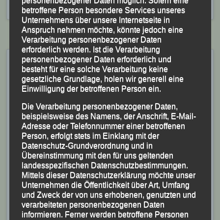
personenbezogener Daten möglich. Sofern eine
Kelnberger
betroffene Person besondere Services unseres
Unternehmens über unsere Internetseite in
Anspruch nehmen möchte, könnte jedoch eine
Verarbeitung personenbezogener Daten
erforderlich werden. Ist die Verarbeitung
20. Dreiburgen – Marathon –
personenbezogener Daten erforderlich und
besteht für eine solche Verarbeitung keine
Thurmansbang, 16. Oktober
gesetzliche Grundlage, holen wir generell eine
2021
Einwilligung der betroffenen Person ein.
Die Verarbeitung personenbezogener Daten,
Veröffentlicht am
16. Oktober 2021
von
lgpassau
beispielsweise des Namens, der Anschrift, E-Mail-
Adresse oder Telefonnummer einer betroffenen
Sabrina Prager schnellste Frau auf
Person, erfolgt stets im Einklang mit der
Datenschutz-Grundverordnung und in
der 12-km-Distanz.
Übereinstimmung mit den für uns geltenden
landesspezifischen Datenschutzbestimmungen.
– LG-Team mit sechs Mal Gold –
Mittels dieser Datenschutzerklärung möchte unser
Unternehmen die Öffentlichkeit über Art, Umfang
und Zweck der von uns erhobenen, genutzten und
verarbeiteten personenbezogenen Daten
informieren. Ferner werden betroffene Personen