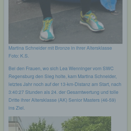
Martina Schneider mit Bronze in ihrer Altersklasse
Foto: K.S.
Bei den Frauen, wo sich Lea Wenninger vom SWC
Regensburg den Sieg holte, kam Martina Schneider,
letztes Jahr noch auf der 13-km-Distanz am Start, nach
3:40:27 Stunden als 24. der Gesamtwertung und tolle
Dritte ihrer Altersklasse (AK) Senior Masters (46-59)
ins Ziel.