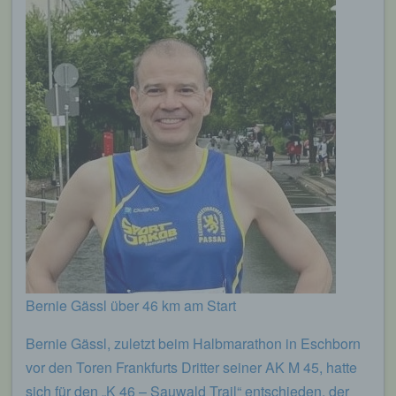
Bernie Gässl über 46 km am Start
Bernie Gässl, zuletzt beim Halbmarathon in Eschborn
vor den Toren Frankfurts Dritter seiner AK M 45, hatte
sich für den „K 46 – Sauwald Trail“ entschieden, der