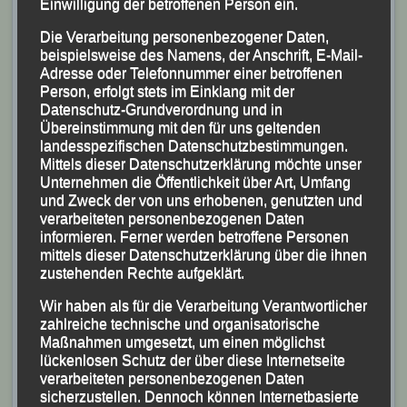
Einwilligung der betroffenen Person ein.
Erfolgreiches LG-Sextett beim „5.
Die Verarbeitung personenbezogener Daten,
Sauwald-Trail“
beispielsweise des Namens, der Anschrift, E-Mail-
Adresse oder Telefonnummer einer betroffenen
Martha Weber holt Silber im Gesamtklassement!
Person, erfolgt stets im Einklang mit der
Datenschutz-Grundverordnung und in
Übereinstimmung mit den für uns geltenden
(KS.) Mit klasse Leistungen und tollen Ergebnissen
landesspezifischen Datenschutzbestimmungen.
glänzten Stefanie Auer, Gaby Kopfinger, Marion Kopp,
Mittels dieser Datenschutzerklärung möchte unser
Martina und Peter Schneider und Martha Weber von
Unternehmen die Öffentlichkeit über Art, Umfang
und Zweck der von uns erhobenen, genutzten und
der Leichtathletik Gemeinschaft (LG) Passau bei der
verarbeiteten personenbezogenen Daten
fünften Ausgabe des „Sauwald-Trails“, bei dem über
informieren. Ferner werden betroffene Personen
260 Teilnehmer aus dem In- und Ausland in der
mittels dieser Datenschutzerklärung über die ihnen
zustehenden Rechte aufgeklärt.
oberösterreichischen Gemeinde Schardenberg auf drei
Strecken an den Start gingen.
Wir haben als für die Verarbeitung Verantwortlicher
zahlreiche technische und organisatorische
Beim sog. „CAB Kösslbach Trail“, bei dem 13 km und
Maßnahmen umgesetzt, um einen möglichst
lückenlosen Schutz der über diese Internetseite
300 Höhenmeter zu bewältigen waren, erkämpfte sich
verarbeiteten personenbezogenen Daten
Martha Weber nach 1:08:55 Stunden hinter der
sicherzustellen. Dennoch können Internetbasierte