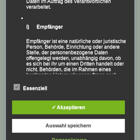
Daten im Auftrag des Verantwortlichen
verarbeitet.
Veröffentlicht am
3. Juli 2021
von
lgpassau
„Österreichisch-deutsches Trail-Duo“
i) Empfänger
-Simone Stieber und Martina Schneider als „Kenias
Empfänger ist eine natürliche oder juristische
letzte Reserve“ beim „Sauwald Trail“-
Person, Behörde, Einrichtung oder andere
Stelle, der personenbezogene Daten
offengelegt werden, unabhängig davon, ob
es sich bei ihr um einen Dritten handelt oder
nicht. Behörden, die im Rahmen eines
bestimmten Untersuchungsauftrags nach
dem Unionsrecht oder dem Recht der
Mitgliedstaaten möglicherweise
Essenziell
personenbezogene Daten erhalten, gelten
jedoch nicht als Empfänger.
✓ Akzeptieren
j) Dritter
Auswahl speichern
Dritter ist eine natürliche oder juristische
Person, Behörde, Einrichtung oder andere
Personalisieren