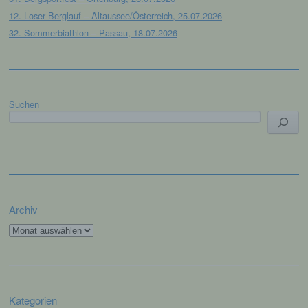
des Benutzers abgelegten Cookie übernommen
12. Loser Berglauf – Altaussee/Österreich, 25.07.2026
wird. Ein weiteres Beispiel ist das Cookie eines
32. Sommerbiathlon – Passau, 18.07.2026
Warenkorbes im Online-Shop. Der Online-Shop
merkt sich die Artikel, die ein Kunde in den
virtuellen Warenkorb gelegt hat, über ein Cookie.
Die betroffene Person kann die Setzung von
Cookies durch unsere Internetseite jederzeit
Suchen
mittels einer entsprechenden Einstellung des
genutzten Internetbrowsers verhindern und damit
der Setzung von Cookies dauerhaft
widersprechen. Ferner können bereits gesetzte
Cookies jederzeit über einen Internetbrowser oder
andere Softwareprogramme gelöscht werden. Dies
ist in allen gängigen Internetbrowsern möglich.
Archiv
Deaktiviert die betroffene Person die Setzung von
Cookies in dem genutzten Internetbrowser, sind
Archiv
unter Umständen nicht alle Funktionen unserer
Internetseite vollumfänglich nutzbar.
Erfassung von allgemeinen Daten und
Informationen
Kategorien