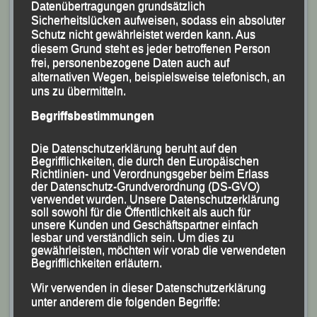
Trailrunning-Spezialistin Andrea Bartsch Platz Zwei in
Datenübertragungen grundsätzlich
Sicherheitslücken aufweisen, sodass ein absoluter
der Gesamtwertung. Marion Kopp lief nach 1:16:42
Schutz nicht gewährleistet werden kann. Aus
Stunden als Fünfte der Gesamtwertung und Siegerin
diesem Grund steht es jeder betroffenen Person
ihrer Altersklasse (AK) Masters W 45/55 über die
frei, personenbezogene Daten auch auf
alternativen Wegen, beispielsweise telefonisch, an
Ziellinie auf dem Schardenberger Sportplatz. Martina
uns zu übermitteln.
Schneider mit 1:33:53 Stunden und Gaby Kopfinger mit
Begriffsbestimmungen
ihrer Endzeit von 1:45:42 Stunden belegten in dieser
AK die Ränge Sechs und Sieben.
Die Datenschutzerklärung beruht auf den
Begrifflichkeiten, die durch den Europäischen
Der einzige männliche LG-Starter Peter Schneider,
Richtlinien- und Verordnungsgeber beim Erlass
der Datenschutz-Grundverordnung (DS-GVO)
sonst mehr mit dem Kajak auf dem Inn unterwegs,
verwendet wurden. Unsere Datenschutzerklärung
wurde nach 1:27:22 Stunden Achter in seiner AK M
soll sowohl für die Öffentlichkeit als auch für
unsere Kunden und Geschäftspartner einfach
45/55.
lesbar und verständlich sein. Um dies zu
gewährleisten, möchten wir vorab die verwendeten
Beim heuer erstmals im Programm aufgenommenen „K
Begrifflichkeiten erläutern.
25-Frauscher 3 Berg Trail“ mit einer Streckenlänge von
Wir verwenden in dieser Datenschutzerklärung
25 km, bei dem man die drei Gemeinden
unter anderem die folgenden Begriffe:
Schardenberg, Esternberg und Freinberg durchquert