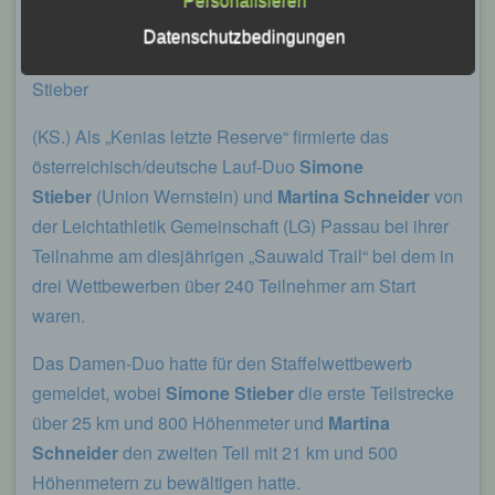
Stelle außer der betroffenen Person, dem
Verantwortlichen, dem Auftragsverarbeiter
Datenschutzbedingungen
und den Personen, die unter der
Zieleinlauf für (v.l.i) Martina Schneider und Simone
unmittelbaren Verantwortung des
Stieber
Verantwortlichen oder des
Auftragsverarbeiters befugt sind, die
personenbezogenen Daten zu verarbeiten.
(KS.) Als „Kenias letzte Reserve“ firmierte das
österreichisch/deutsche Lauf-Duo
Simone
Stieber
(Union Wernstein) und
Martina Schneider
von
k) Einwilligung
der Leichtathletik Gemeinschaft (LG) Passau bei ihrer
Einwilligung ist jede von der betroffenen
Teilnahme am diesjährigen „Sauwald Trail“ bei dem in
Person freiwillig für den bestimmten Fall in
drei Wettbewerben über 240 Teilnehmer am Start
informierter Weise und unmissverständlich
abgegebene Willensbekundung in Form
waren.
einer Erklärung oder einer sonstigen
eindeutigen bestätigenden Handlung, mit der
Das Damen-Duo hatte für den Staffelwettbewerb
die betroffene Person zu verstehen gibt, dass
gemeldet, wobei
Simone Stieber
die erste Teilstrecke
sie mit der Verarbeitung der sie betreffenden
personenbezogenen Daten einverstanden
über 25 km und 800 Höhenmeter und
Martina
ist.
Schneider
den zweiten Teil mit 21 km und 500
Höhenmetern zu bewältigen hatte.