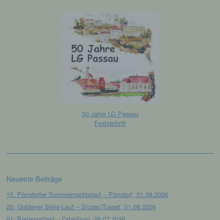
Browser der betroffenen Person von anderen
Internetbrowsern, die andere Cookies enthalten,
zu unterscheiden. Ein bestimmter Internetbrowser
kann über die eindeutige Cookie-ID wiedererkannt
und identifiziert werden.
Durch den Einsatz von Cookies kann den Nutzern
dieser Internetseite nutzerfreundlichere Services
bereitstellen, die ohne die Cookie-Setzung nicht
möglich wären.
Mittels eines Cookies können die Informationen
50 Jahre LG Passau
und Angebote auf unserer Internetseite im Sinne
Festzschrift
des Benutzers optimiert werden. Cookies
ermöglichen uns, wie bereits erwähnt, die
Benutzer unserer Internetseite wiederzuerkennen.
Zweck dieser Wiedererkennung ist es, den
Nutzern die Verwendung unserer Internetseite zu
erleichtern. Der Benutzer einer Internetseite, die
Neueste Beiträge
Cookies verwendet, muss beispielsweise nicht bei
15. Pörndorfer Sommernachtslauf – Pörndorf, 01.08.2026
jedem Besuch der Internetseite erneut seine
Zugangsdaten eingeben, weil dies von der
20. Goldener Steig-Lauf – Stozec/Tusset, 01.08.2026
Internetseite und dem auf dem Computersystem
61. Bergsportfest – Ortenburg, 26.07.2026