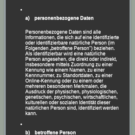
und 600 Höhenmeter zu bewältigen hat, lief Stefanie
Auer mit einer Zeit von 2:55:04 Stunden als
a) personenbezogene Daten
Gesamtsechste ins Ziel und wurde in ihrer AK W 30/40
Vierte.
Personenbezogene Daten sind alle
Informationen, die sich auf eine identifizierte
oder identifizierbare natürliche Person (im
Folgenden „betroffene Person") beziehen.
Als identifizierbar wird eine natürliche
Person angesehen, die direkt oder indirekt,
insbesondere mittels Zuordnung zu einer
Kennung wie einem Namen, zu einer
Kennnummer, zu Standortdaten, zu einer
Online-Kennung oder zu einem oder
mehreren besonderen Merkmalen, die
Ausdruck der physischen, physiologischen,
genetischen, psychischen, wirtschaftlichen,
kulturellen oder sozialen Identität dieser
natürlichen Person sind, identifiziert werden
kann.
b) betroffene Person