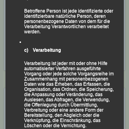
Betroffene Person ist jede identifizierte oder
identifizierbare natürliche Person, deren
Das erfolgreiche LG-Sextett (v.li.) Peter Schneider,
personenbezogene Daten von dem für die
Verarbeitung Verantwortlichen verarbeitet
Gaby Kopfinger, Martina Schneider, Martha Weber,
werden.
Marion Kopp und Stefanie Auer
Foto: KS
c) Verarbeitung
Veröffentlicht
in
Aktuelles
|
Markiert mit
eter Schneider
,
Gaby
Kopfinger
,
Marion Kopp
,
Martha Weber
,
Martina Schneider
,
Sauwald-Trail
,
Schardenberg
,
Stefanie Auer
Verarbeitung ist jeder mit oder ohne Hilfe
automatisierter Verfahren ausgeführte
Vorgang oder jede solche Vorgangsreihe im
Zusammenhang mit personenbezogenen
Daten wie das Erheben, das Erfassen, die
Organisation, das Ordnen, die Speicherung,
„Team-Stundenlauf“, Ried im
die Anpassung oder Veränderung, das
Auslesen, das Abfragen, die Verwendung,
Innkreis, 16.06.2023
die Offenlegung durch Übermittlung,
Verbreitung oder eine andere Form der
Veröffentlicht am
16. Juni 2023
von
lgpassau
Bereitstellung, den Abgleich oder die
Verknüpfung, die Einschränkung, das
Löschen oder die Vernichtung.