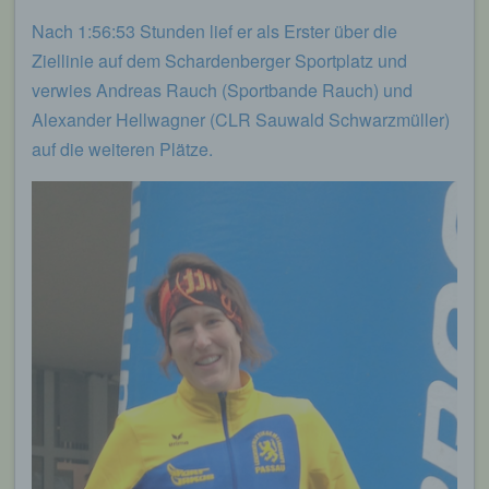
Nach 1:56:53 Stunden lief er als Erster über die
Ziellinie auf dem Schardenberger Sportplatz und
verwies Andreas Rauch (Sportbande Rauch) und
Alexander Hellwagner (CLR Sauwald Schwarzmüller)
auf die weiteren Plätze.