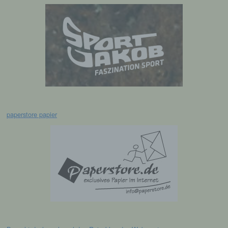
Registrierung auf unserer Internetseite
Die betroffene Person hat die Möglichkeit, sich auf
der Internetseite des für die Verarbeitung
Verantwortlichen unter Angabe von
personenbezogenen Daten zu registrieren.
Welche personenbezogenen Daten dabei an den
für die Verarbeitung Verantwortlichen übermittelt
werden, ergibt sich aus der jeweiligen
Eingabemaske, die für die Registrierung
verwendet wird. Die von der betroffenen Person
eingegebenen personenbezogenen Daten werden
paperstore papier
ausschließlich für die interne Verwendung bei dem
für die Verarbeitung Verantwortlichen und für
eigene Zwecke erhoben und gespeichert. Der für
die Verarbeitung Verantwortliche kann die
Weitergabe an einen oder mehrere
Auftragsverarbeiter, beispielsweise einen
Paketdienstleister, veranlassen, der die
personenbezogenen Daten ebenfalls
ausschließlich für eine interne Verwendung, die
dem für die Verarbeitung Verantwortlichen
zuzurechnen ist, nutzt.