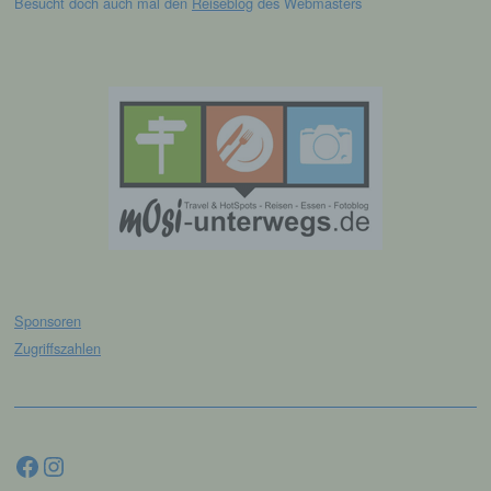
Besucht doch auch mal den
Reiseblog
des Webmasters
Durch eine Registrierung auf der Internetseite des
für die Verarbeitung Verantwortlichen wird ferner
die vom Internet-Service-Provider (ISP) der
betroffenen Person vergebene IP-Adresse, das
Datum sowie die Uhrzeit der Registrierung
gespeichert. Die Speicherung dieser Daten erfolgt
vor dem Hintergrund, dass nur so der Missbrauch
unserer Dienste verhindert werden kann, und
diese Daten im Bedarfsfall ermöglichen,
begangene Straftaten aufzuklären. Insofern ist die
Speicherung dieser Daten zur Absicherung des für
die Verarbeitung Verantwortlichen erforderlich.
Eine Weitergabe dieser Daten an Dritte erfolgt
grundsätzlich nicht, sofern keine gesetzliche
Pflicht zur Weitergabe besteht oder die Weitergabe
Sponsoren
der Strafverfolgung dient.
Zugriffszahlen
Die Registrierung der betroffenen Person unter
freiwilliger Angabe personenbezogener Daten
dient dem für die Verarbeitung Verantwortlichen
dazu, der betroffenen Person Inhalte oder
Facebook
Instagram
Leistungen anzubieten, die aufgrund der Natur der
Sache nur registrierten Benutzern angeboten