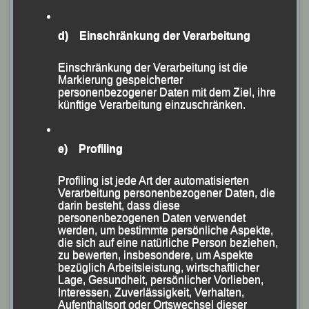
„Österreichisch-deutsches
Stundenlauf-Duo“
d) Einschränkung der Verarbeitung
Simone Stieber und Martina Schneider als „Läuft gut“
Einschränkung der Verarbeitung ist die
beim „Rieder Team-Stundenlauf“
Markierung gespeicherter
personenbezogener Daten mit dem Ziel, ihre
(KS.) Als Team „Läuft gut“ firmierte das
künftige Verarbeitung einzuschränken.
österreichisch/deutsche Lauf-Duo Simone Stieber
(Union Wernstein) und Martina Schneider von der
e) Profiling
Leichtathletik Gemeinschaft (LG) Passau bei ihrer
Teilnahme am diesjährigen Rieder „Team-Stundenlauf“
Profiling ist jede Art der automatisierten
Verarbeitung personenbezogener Daten, die
bei dem eine ca. 1400 m lange Runde in einer
darin besteht, dass diese
Stunden immer abwechselnd gelaufen werden musste
personenbezogenen Daten verwendet
werden, um bestimmte persönliche Aspekte,
und insgesamt fast 100 Teams am Start waren.
die sich auf eine natürliche Person beziehen,
zu bewerten, insbesondere, um Aspekte
Mit insgesamt 10 gelaufenen Runden und einer
bezüglich Arbeitsleistung, wirtschaftlicher
Lage, Gesundheit, persönlicher Vorlieben,
Endzeit von 1:05:54 Stunden belegten sie letztlich
Interessen, Zuverlässigkeit, Verhalten,
Rang 14.
Aufenthaltsort oder Ortswechsel dieser