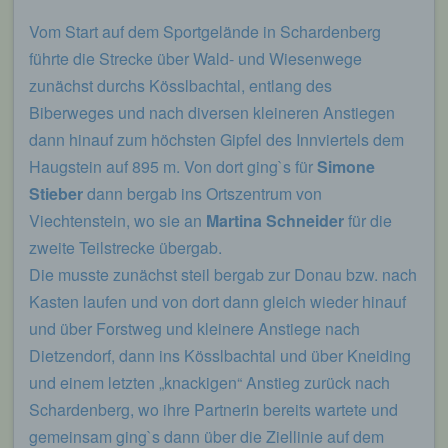
Name und Anschrift des für die Verarbeitung
Vom Start auf dem Sportgelände in Schardenberg
Verantwortlichen
führte die Strecke über Wald- und Wiesenwege
zunächst durchs Kösslbachtal, entlang des
Verantwortlicher im Sinne der Datenschutz-
Grundverordnung, sonstiger in den Mitgliedstaaten
Biberweges und nach diversen kleineren Anstiegen
der Europäischen Union geltenden
dann hinauf zum höchsten Gipfel des Innviertels dem
Datenschutzgesetze und anderer Bestimmungen
mit datenschutzrechtlichem Charakter ist die:
Haugstein auf 895 m. Von dort ging`s für
Simone
Stieber
dann bergab ins Ortszentrum von
Leichtathletik Gemeinschaft Passau
Viechtenstein, wo sie an
Martina Schneider
für die
Siegfried Kapfer
zweite Teilstrecke übergab.
Göttweiger Str. 45
Die musste zunächst steil bergab zur Donau bzw. nach
Kasten laufen und von dort dann gleich wieder hinauf
94032 Passau
und über Forstweg und kleinere Anstiege nach
Deutschland
Dietzendorf, dann ins Kösslbachtal und über Kneiding
E-Mail: info@lgpassau.de
und einem letzten „knackigen“ Anstieg zurück nach
Schardenberg, wo ihre Partnerin bereits wartete und
Cookies / SessionStorage / LocalStorage
gemeinsam ging`s dann über die Ziellinie auf dem