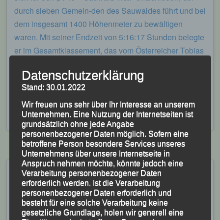
durch sieben Gemein-den des Sauwaldes führt und bei
dem insgesamt 1400 Höhenmeter zu bewältigen
waren. Mit seiner Endzeit von 5:16:17 Stunden belegte
er im Gesamtklassement, das vom Österreicher Tobias
Erla gewonnen wurde, Rang 21 und in seiner AK
Datenschutzerklärung
Masters (31-45) Platz 17.
Stand: 30.01.2022
Veröffentlicht
in
Aktuelles
,
Archiv 2025
|
Markiert mit
Bernie
Wir freuen uns sehr über Ihr Interesse an unserem
Gässl
,
Konrad Kufner
,
Martina Schneider
,
Sauwald-Trail
,
Unternehmen. Eine Nutzung der Internetseiten ist
Schardenberg
grundsätzlich ohne jede Angabe
personenbezogener Daten möglich. Sofern eine
betroffene Person besondere Services unseres
Unternehmens über unsere Internetseite in
Anspruch nehmen möchte, könnte jedoch eine
5. Sauwald Trail –
Verarbeitung personenbezogener Daten
erforderlich werden. Ist die Verarbeitung
Schardenberg, 06.07.2024
personenbezogener Daten erforderlich und
besteht für eine solche Verarbeitung keine
Veröffentlicht am
6. Juli 2024
von
lgpassau
gesetzliche Grundlage, holen wir generell eine