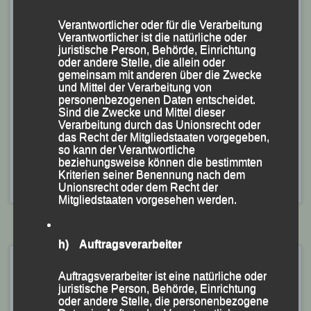
Verantwortlicher oder für die Verarbeitung
Verantwortlicher ist die natürliche oder
juristische Person, Behörde, Einrichtung
oder andere Stelle, die allein oder
gemeinsam mit anderen über die Zwecke
und Mittel der Verarbeitung von
personenbezogenen Daten entscheidet.
Sind die Zwecke und Mittel dieser
Verarbeitung durch das Unionsrecht oder
Österreichisch/deutsches Stundenlauf-Duo
das Recht der Mitgliedstaaten vorgegeben,
so kann der Verantwortliche
Simone Stieber (li.) und Martina Schneider
beziehungsweise können die bestimmten
Veröffentlicht
in
Aktuelles
,
Archiv 2023
|
Markiert mit
Martina
Kriterien seiner Benennung nach dem
Schneider
,
Simone Stieber
Unionsrecht oder dem Recht der
Mitgliedstaaten vorgesehen werden.
h) Auftragsverarbeiter
„Sauwald-Trails“ -
Auftragsverarbeiter ist eine natürliche oder
Schardenberg (AUT), 03. Juli
juristische Person, Behörde, Einrichtung
2021
oder andere Stelle, die personenbezogene